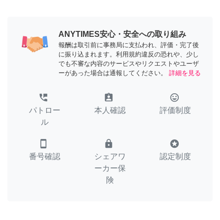
ANYTIMES安心・安全への取り組み
報酬は取引前に事務局に支払われ、評価・完了後
に振り込まれます。利用規約違反の恐れや、少し
でも不審な内容のサービスやリクエストやユーザ
ーがあった場合は通報してください。
詳細を見る
perm_phone_msg
assignment_ind
tag_faces
パトロー
本人確認
評価制度
ル
smartphone
lock
stars
番号確認
シェアワ
認定制度
ーカー保
険