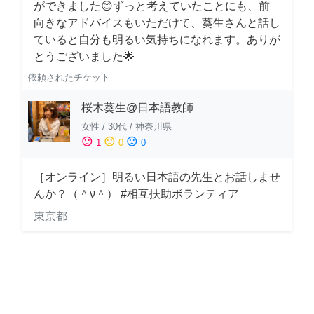
ができました😊ずっと考えていたことにも、前
向きなアドバイスもいただけて、葵生さんと話し
ていると自分も明るい気持ちになれます。ありが
とうございました🌟
依頼されたチケット
桜木葵生@日本語教師
女性
/
30代
/
神奈川県
sentiment_satisfied
sentiment_neutral
sentiment_dissatisfied
1
0
0
［オンライン］明るい日本語の先生とお話しませ
んか？（＾ν＾） #相互扶助ボランティア
東京都