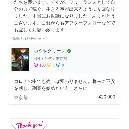
たちを襲います。ですが、フリーランスとして自
分の力で稼ぐ、生きる事が出来るように今回なり
ました。本当にお世話になりました。ありがとう
ございます。これからもアフターフォローなどで
も宜しくお願い致します。
依頼されたチケット
ゆうやクリーン
check_circle
男性
/
40代
/
東京都
sentiment_satisfied
sentiment_neutral
sentiment_dissatisfied
150
1
0
コロナの中でも売上は変わりません。将来に不安
を感じ、副業を始めたい方、さらに
¥20,000
東京都