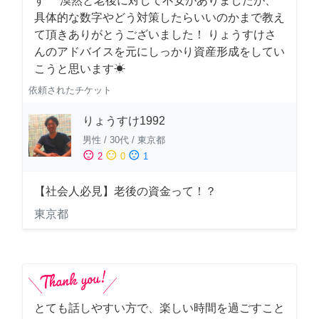
す^^ 漠然と老後に対して不安がありましたが、
具体的な数字やどう対策したらいいのかまで教え
て頂きありがとうございました！ りょうすけさ
んのアドバイスを元にしっかり資産形成をしてい
こうと思います☀︎
依頼されたチケット
りょうすけ1992
男性
/
30代
/
東京都
sentiment_satisfied
sentiment_neutral
sentiment_dissatisfied
2
0
1
【社会人必見】老後の資金って！？
東京都
とても話しやすい方で、楽しい時間を過ごすこと