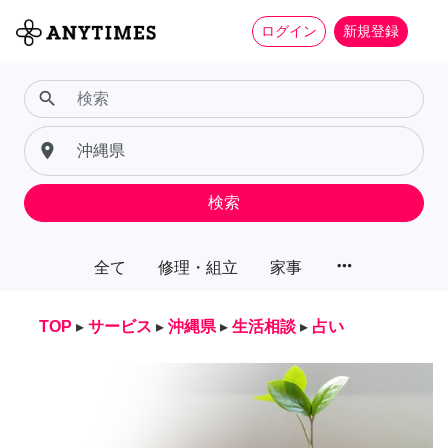
ログイン
新規登録
search
place
検索
more_horiz
全て
修理・組立
家事
TOP
▸
サービス
▸
沖縄県
▸
生活相談
▸
占い