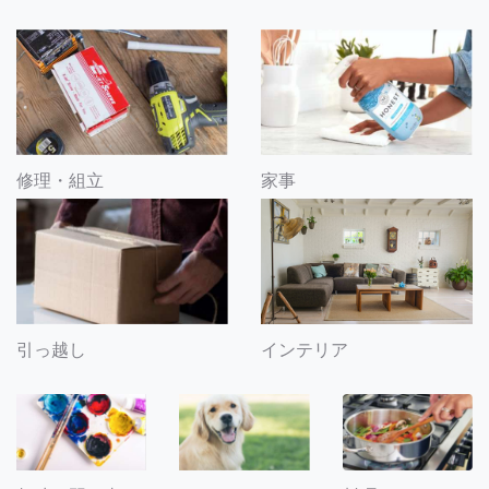
修理・組立
家事
引っ越し
インテリア