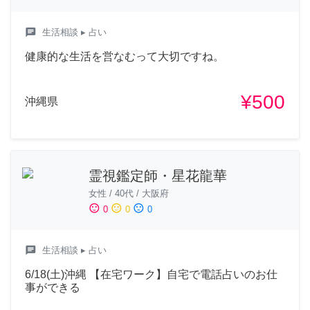
chat
生活相談
▸ 占い
健康的な生活を営なむって大切ですね。
¥500
沖縄県
霊視鑑定師・星花龍華
女性
/
40代
/
大阪府
sentiment_satisfied
sentiment_neutral
sentiment_dissatisfied
0
0
0
chat
生活相談
▸ 占い
6/18(土)沖縄 【在宅ワーク】自宅で電話占いのお仕
事ができる