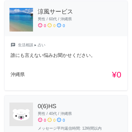
涼風サービス
男性
/
60代
/
沖縄県
sentiment_satisfied
sentiment_neutral
sentiment_dissatisfied
0
0
0
chat
生活相談
▸ 占い
誰にも言えない悩みお聞かせください。
¥0
沖縄県
0(6)HS
男性
/
40代
/
沖縄県
sentiment_satisfied
sentiment_neutral
sentiment_dissatisfied
0
0
0
メッセージ平均返信時間: 12時間以内