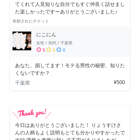
てくれて人見知りな自分でもすぐ仲良く話せまし
た楽しかったですーありがとうございました♪
依頼されたチケット
にこにん
女性
/
30代
/
千葉県
sentiment_satisfied
sentiment_neutral
sentiment_dissatisfied
5
0
0
あなた、損してます！モテる男性の秘密、知りた
くないですか？
¥500
千葉県
今日はありがとうございました！ りょうすけさ
んの人柄もよく説明もとても分かりやすかったで