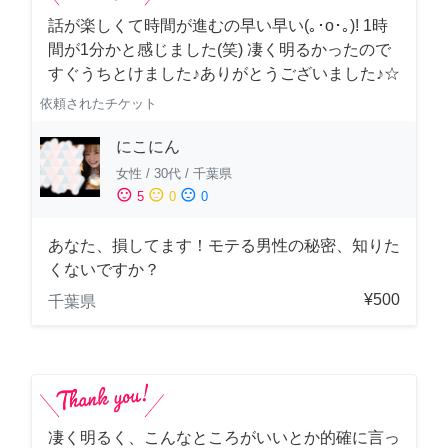
話が楽しくて時間が進むの早い早い(｡･о･｡)! 1時
間が1分かと感じました(笑) 凄く明るかったので
すぐうちとけました♪ありがとうございました♪☆
依頼されたチケット
にこにん
女性
/
30代
/
千葉県
sentiment_satisfied
sentiment_neutral
sentiment_dissatisfied
5
0
0
あなた、損してます！モテる男性の秘密、知りた
くないですか？
¥500
千葉県
凄く明るく、こんなところがいいとか的確に言っ