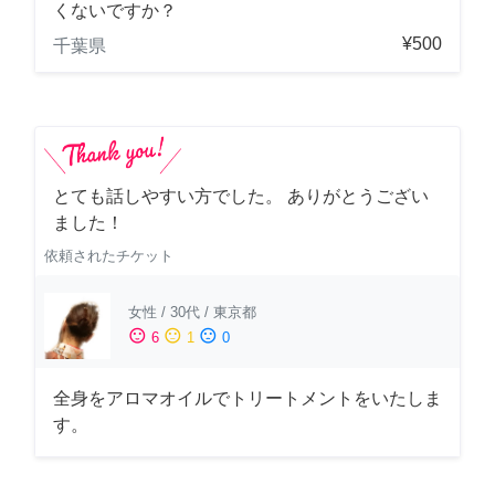
くないですか？
¥500
千葉県
とても話しやすい方でした。 ありがとうござい
ました！
依頼されたチケット
女性
/
30代
/
東京都
sentiment_satisfied
sentiment_neutral
sentiment_dissatisfied
6
1
0
全身をアロマオイルでトリートメントをいたしま
す。