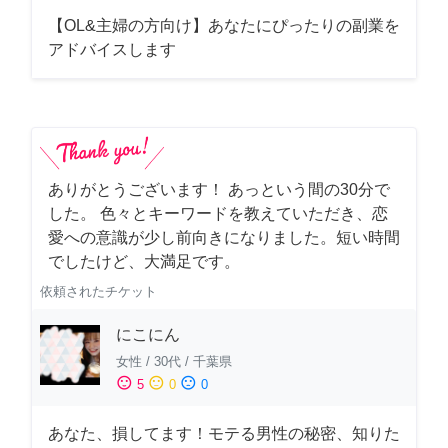
【OL&主婦の方向け】あなたにぴったりの副業を
アドバイスします
ありがとうございます！ あっという間の30分で
した。 色々とキーワードを教えていただき、恋
愛への意識が少し前向きになりました。短い時間
でしたけど、大満足です。
依頼されたチケット
にこにん
女性
/
30代
/
千葉県
sentiment_satisfied
sentiment_neutral
sentiment_dissatisfied
5
0
0
あなた、損してます！モテる男性の秘密、知りた