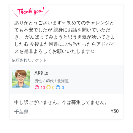
ありがとうございます✨ 初めてのチャレンジと
ても不安でしたが 親身にお話を聞いていただ
き、 がんばってみようと思う勇気が湧いてきま
した💪 今後また困難にぶち当たったらアドバイ
スを是非よろしくお願いいたします☺️
依頼されたチケット
AI物販
男性
/
40代
/
北海道
sentiment_satisfied
sentiment_neutral
sentiment_dissatisfied
10
0
0
申し訳ございません。今は募集してません。
¥50
千葉県