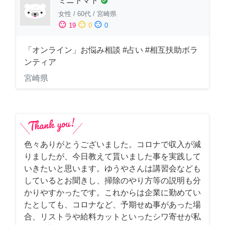
ミニトマト
check_circle
女性
/
60代
/
宮崎県
sentiment_satisfied
sentiment_neutral
sentiment_dissatisfied
19
0
0
「オンライン」お悩み相談 #占い #相互扶助ボラ
ンティア
宮崎県
色々ありがとうございました。コロナで収入が減
りましたが、今日教えて貰いました事を実践して
いきたいと思います。ゆうやさんは講習会なども
しているとお聞きし、掃除のやり方等の説明も分
かりやすかったです。これからは企業に勤めてい
たとしても、コロナなど、予期せぬ事があった場
合、リストラや給料カットといったシワ寄せが私