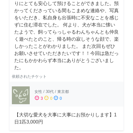
りにとても安心して預けることができました。預
かってくださっている間もこまめな連絡や、写真
をいただき、私自身も出張時に不安なことを感じ
ずに住む滞在でした。 何より、犬が本当に懐い
たようで、飼ってらっしゃるわんちゃんとも仲良
く遊べたとのこと、帰る時の寂しそうな顔で、楽
しかったことがわかりました。 また次回もぜひ
お願いさせていただきたいです！！今回は急だっ
たにもかかわらず本当にありがとうございまし
た。
依頼されたチケット
女性
/
30代
/
東京都
sentiment_satisfied
sentiment_neutral
sentiment_dissatisfied
3
0
0
【大切な愛犬を大事に大事にお預かりします】1
日1匹3,000円