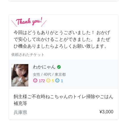
今回はどうもありがとうございました！ おかげ
で安心して出かけることができました。 またぜ
ひ機会ありましたらよろしくお願い致します。
依頼されたチケット
わかにゃん
check_circle
女性
/
40代
/
東京都
sentiment_satisfied
sentiment_neutral
sentiment_dissatisfied
172
5
1
飼主様ご不在時ねこちゃんのトイレ掃除やごはん
補充等
¥3,000
兵庫県