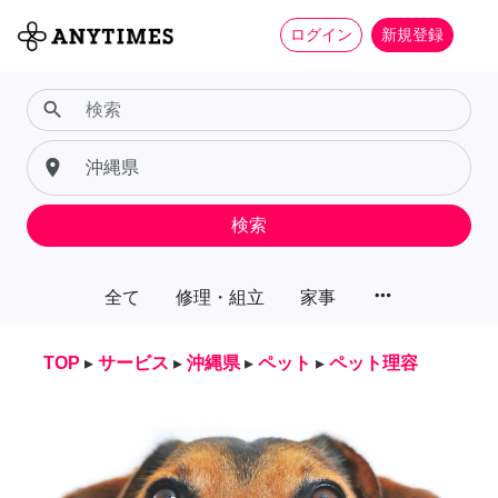
ログイン
新規登録
search
place
検索
more_horiz
全て
修理・組立
家事
TOP
▸
サービス
▸
沖縄県
▸
ペット
▸
ペット理容