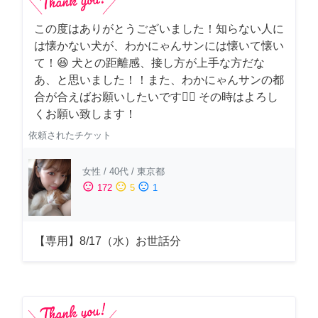
この度はありがとうございました！知らない人に
は懐かない犬が、わかにゃんサンには懐いて懐い
て！😆 犬との距離感、接し方が上手な方だな
あ、と思いました！！また、わかにゃんサンの都
合が合えばお願いしたいです🙇‍♂️ その時はよろし
くお願い致します！
依頼されたチケット
女性
/
40代
/
東京都
sentiment_satisfied
sentiment_neutral
sentiment_dissatisfied
172
5
1
【専用】8/17（水）お世話分