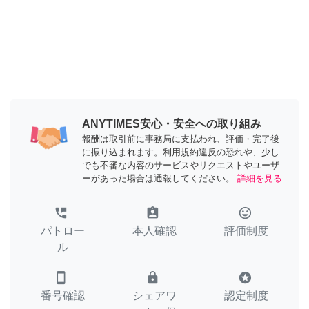
ANYTIMES安心・安全への取り組み
報酬は取引前に事務局に支払われ、評価・完了後
に振り込まれます。利用規約違反の恐れや、少し
でも不審な内容のサービスやリクエストやユーザ
ーがあった場合は通報してください。
詳細を見る
perm_phone_msg
assignment_ind
tag_faces
パトロー
本人確認
評価制度
ル
smartphone
lock
stars
番号確認
シェアワ
認定制度