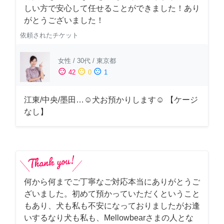
しい方で安心して任せることができました！あり
がとうございました！
依頼されたチケット
女性
/
30代
/
東京都
sentiment_satisfied
sentiment_neutral
sentiment_dissatisfied
42
0
1
江東/中央/墨田…☺︎犬お預かりします☺︎ 【ケージ
なし】
何から何までご丁寧なご対応本当にありがとうご
ざいました。初めて預かっていただくということ
もあり、犬も私も不安になっておりましたがお逢
いするなり犬も私も、Mellowbearさまの人とな