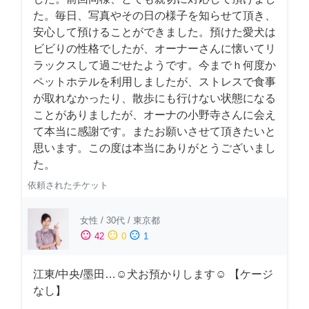
た。毎日、写真やその日の様子を知らせて頂き、
安心して預けることができました。預けた愛犬は
ビビりの性格でしたが、オーナーさんに懐いてリ
ラックスして過ごせたようです。今までｈ何度か
ペットホテルを利用しましたが、ストレスで食事
が取れなかったり、散歩にも行けない状態になる
ことがありましたが、オーナの小野寺さんに会え
て本当に感謝です。またお願いさせて頂きたいと
思います。この度は本当にありがとうございまし
た。
依頼されたチケット
女性
/
30代
/
東京都
sentiment_satisfied
sentiment_neutral
sentiment_dissatisfied
42
0
1
江東/中央/墨田…☺︎犬お預かりします☺︎ 【ケージ
なし】