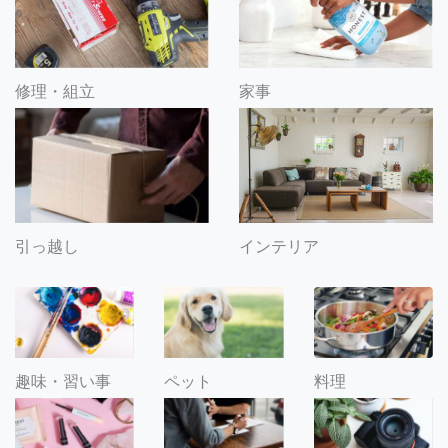
修理・組立
家事
引っ越し
インテリア
趣味・習い事
ペット
料理