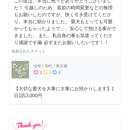
この度は、本当に色々とありがとうございまし
た！ 引越しのため、直前の時間変更などの無理
もお願いしたのですが、快く引き受けてくださ
り、本当に助かりました。 愛犬もとっても可愛
がってもらったようで、、安心して預ける事がで
きました。 また、私自身の事も気遣ってくださ
り感謝です😭 必ずまたお願いしたいです！！
依頼されたチケット
女性
/
30代
/
東京都
sentiment_satisfied
sentiment_neutral
sentiment_dissatisfied
3
0
0
【大切な愛犬を大事に大事にお預かりします】1
日1匹3,000円