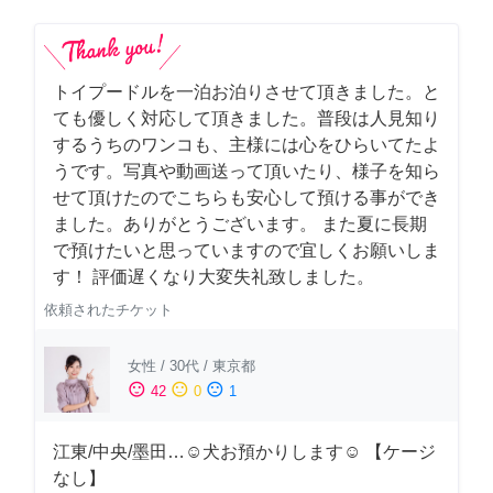
トイプードルを一泊お泊りさせて頂きました。と
ても優しく対応して頂きました。普段は人見知り
するうちのワンコも、主様には心をひらいてたよ
うです。写真や動画送って頂いたり、様子を知ら
せて頂けたのでこちらも安心して預ける事ができ
ました。ありがとうございます。 また夏に長期
で預けたいと思っていますので宜しくお願いしま
す！ 評価遅くなり大変失礼致しました。
依頼されたチケット
女性
/
30代
/
東京都
sentiment_satisfied
sentiment_neutral
sentiment_dissatisfied
42
0
1
江東/中央/墨田…☺︎犬お預かりします☺︎ 【ケージ
なし】