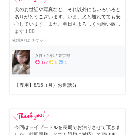
犬のお世話や写真など、それ以外にもいろいろと
ありがとうございます。いま、犬と離れてても安
心しています。また、明日もよろしくお願い致し
ます！🙇‍♂️
依頼されたチケット
女性
/
40代
/
東京都
sentiment_satisfied
sentiment_neutral
sentiment_dissatisfied
172
5
1
【専用】8/16（月）お世話分
今回はトイプードルを長期でお泊りさせて頂きま
した。前回同様、とても親切に対応して頂けまし