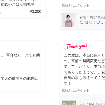
レ掃除やごはん補充等
依頼されたチケット
¥3,000
県
女性
/
30代
/
東京
sentiment_satisfied
sentiment_neutral
sentiment_dissatisfied
42
0
1
。 写真など、とても助
この度は、本当に色々と
め、直前の時間変更など
受けてくださり、本当に
てもらったようで、、安
自身の事も気遣ってくだ
市で犬の散歩その他世話
す！！
依頼されたチケット
女性
/
30代
/
東京