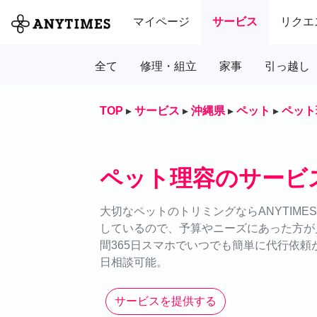
マイページ
サービス
リクエ
全て
修理・組立
家事
引っ越し
TOP
▸
サービス
▸
沖縄県
▸
ペット
▸
ペット
ペット理容のサービ
大切なペットのトリミングならANYTIM
しているので、予算やニーズにあった方が
間365日スマホでいつでも簡単に代行依頼が
日相談可能。
サービスを提供する