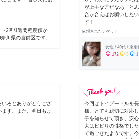
が上手な方だなあ、と思
合が合えばお願いしたいで
す！
ト2匹/1週間程度預か
依頼されたチケット
神奈川県の宮前区です。
女性
/
40代
/
東京
sentiment_satisfied
sentiment_neutral
sentiment_dissatisfied
172
5
1
ろいろとありがとうござ
今回はトイプードルを長
います。また、明日もよ
様、とても親切に対応し
子を知らせて頂き、安心
犬はビビりの性格でした
て過ごせたようです。今