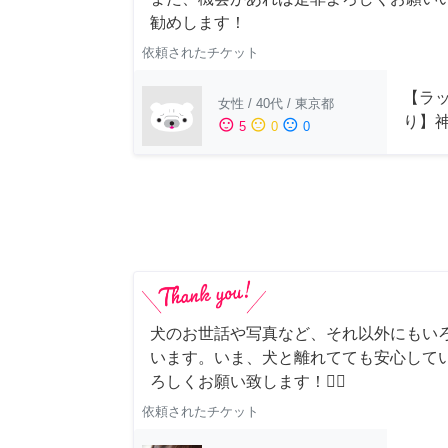
勧めします！
依頼されたチケット
【ラッ
女性
/
40代
/
東京都
り】
sentiment_satisfied
sentiment_neutral
sentiment_dissatisfied
5
0
0
犬のお世話や写真など、それ以外にもい
います。いま、犬と離れてても安心して
ろしくお願い致します！🙇‍♂️
依頼されたチケット