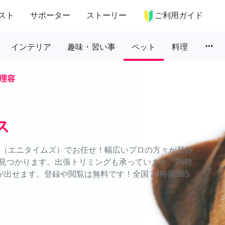
スト
サポーター
ストーリー
ご利用ガイド
more_horiz
インテリア
趣味・習い事
ペット
料理
理容
ス
ES（エニタイムズ）でお任せ！幅広いプロの方々が登録
見つかります。出張トリミングも承っています。24時
出せます。登録や閲覧は無料です！全国 24時間365