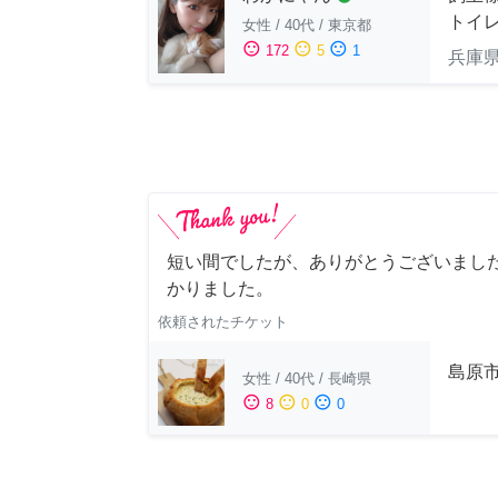
トイ
女性
/
40代
/
東京都
sentiment_satisfied
sentiment_neutral
sentiment_dissatisfied
172
5
1
兵庫
短い間でしたが、ありがとうございました
かりました。
依頼されたチケット
島原
女性
/
40代
/
長崎県
sentiment_satisfied
sentiment_neutral
sentiment_dissatisfied
8
0
0