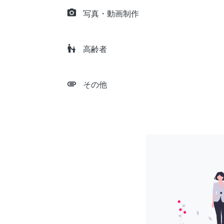
camera_alt
写真・動画制作
escalator_warning
高齢者
attachment
その他