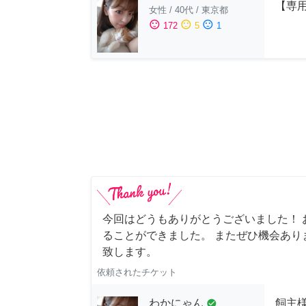
【専用
女性
/
40代
/
東京都
sentiment_satisfied
sentiment_neutral
sentiment_dissatisfied
172
5
1
今回はどうもありがとうございました！ 
ることができました。 またぜひ機会あり
致します。
依頼されたチケット
わかにゃん
飼主
check_circle