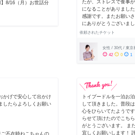
たが、ストレスで食事が
】8/16（月）お世話分
になることがありました
感謝です。またお願いさ
にありがとうございまし
依頼されたチケット
女性
/
30代
/
東京
sentiment_satisfied
sentiment_neutral
sentiment_dissatisfied
42
0
1
おかげで安心して出かけ
トイプードルを一泊お泊
ましたらよろしくお願い
して頂きました。普段は
心をひらいてたようです
らせて頂けたのでこちら
がとうございます。 ま
宜しくお願いします！ 
様ご不在時ねこちゃんの