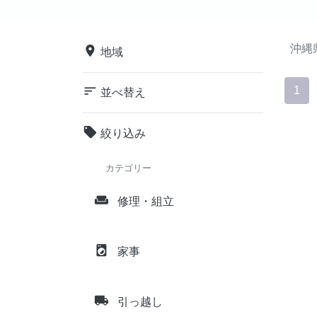
沖縄
place
地域
sort
1
並べ替え
local_offer
絞り込み
カテゴリー
weekend
修理・組立
local_laundry_service
家事
local_shipping
引っ越し