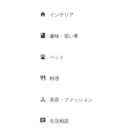
home
インテリア
class
趣味・習い事
pets
ペット
restaurant
料理
checkroom
美容・ファッション
chat
生活相談