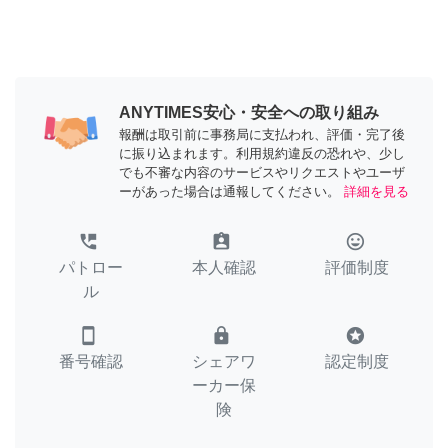
ANYTIMES安心・安全への取り組み
報酬は取引前に事務局に支払われ、評価・完了後
に振り込まれます。利用規約違反の恐れや、少し
でも不審な内容のサービスやリクエストやユーザ
ーがあった場合は通報してください。
詳細を見る
perm_phone_msg
assignment_ind
tag_faces
パトロー
本人確認
評価制度
ル
smartphone
lock
stars
番号確認
シェアワ
認定制度
ーカー保
険