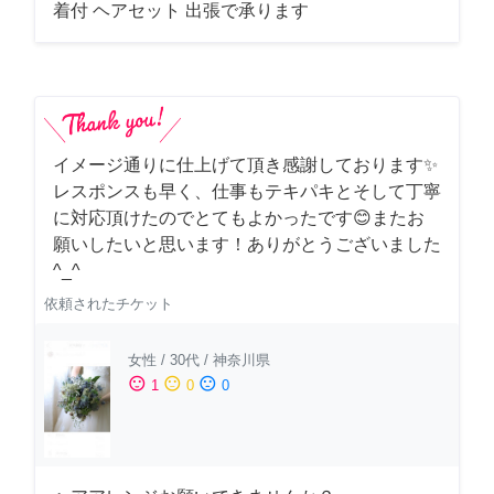
着付 ヘアセット 出張で承ります
イメージ通りに仕上げて頂き感謝しております✨
レスポンスも早く、仕事もテキパキとそして丁寧
に対応頂けたのでとてもよかったです😊またお
願いしたいと思います！ありがとうございました
^_^
依頼されたチケット
女性
/
30代
/
神奈川県
sentiment_satisfied
sentiment_neutral
sentiment_dissatisfied
1
0
0