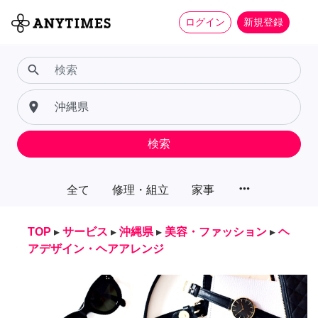
ログイン
新規登録
search
place
検索
more_horiz
全て
修理・組立
家事
TOP
▸
サービス
▸
沖縄県
▸
美容・ファッション
▸
ヘ
アデザイン・ヘアアレンジ