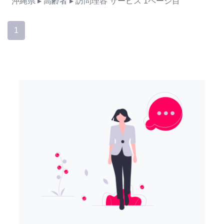
沖縄県
▸ 高齢者
▸ 訪問理容
サービス
1ページ目
1