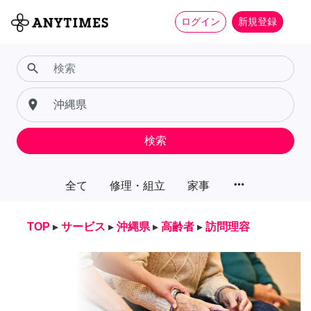
ログイン
新規登録
search
place
検索
more_horiz
全て
修理・組立
家事
TOP
▸
サービス
▸
沖縄県
▸
高齢者
▸
訪問理容