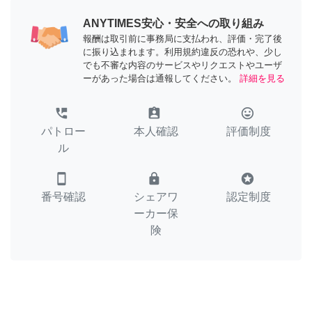
ANYTIMES安心・安全への取り組み
報酬は取引前に事務局に支払われ、評価・完了後
に振り込まれます。利用規約違反の恐れや、少し
でも不審な内容のサービスやリクエストやユーザ
ーがあった場合は通報してください。
詳細を見る
perm_phone_msg
assignment_ind
tag_faces
パトロー
本人確認
評価制度
ル
smartphone
lock
stars
番号確認
シェアワ
認定制度
ーカー保
険