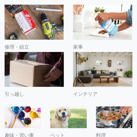
修理・組立
家事
引っ越し
インテリア
趣味・習い事
ペット
料理