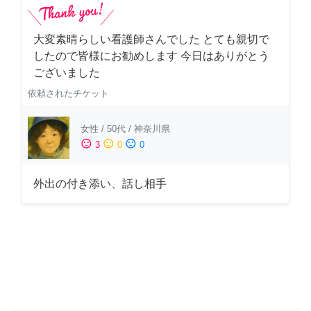
大変素晴らしい看護師さんでした とても親切で
したので皆様にお勧めします 今日はありがとう
ございました
依頼されたチケット
女性
/
50代
/
神奈川県
sentiment_satisfied
sentiment_neutral
sentiment_dissatisfied
3
0
0
外出の付き添い、話し相手