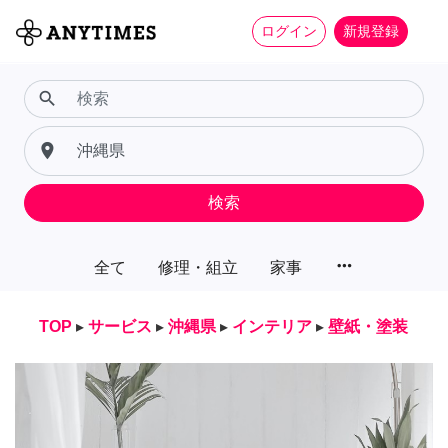
ログイン
新規登録
search
place
検索
more_horiz
全て
修理・組立
家事
TOP
▸
サービス
▸
沖縄県
▸
インテリア
▸
壁紙・塗装