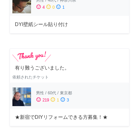
男性
/
40代
/
神奈川県
sentiment_satisfied
sentiment_neutral
sentiment_dissatisfied
4
0
1
DYI壁紙シール貼り付け
有り難うございました。
依頼されたチケット
男性
/
60代
/
東京都
sentiment_satisfied
sentiment_neutral
sentiment_dissatisfied
219
1
3
★新宿でDIYリフォームできる方募集！★