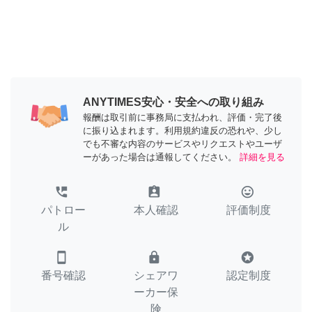
ANYTIMES安心・安全への取り組み
報酬は取引前に事務局に支払われ、評価・完了後
に振り込まれます。利用規約違反の恐れや、少し
でも不審な内容のサービスやリクエストやユーザ
ーがあった場合は通報してください。
詳細を見る
perm_phone_msg
assignment_ind
tag_faces
パトロー
本人確認
評価制度
ル
smartphone
lock
stars
番号確認
シェアワ
認定制度
ーカー保
険