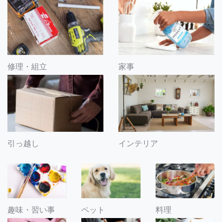
修理・組立
家事
引っ越し
インテリア
趣味・習い事
ペット
料理