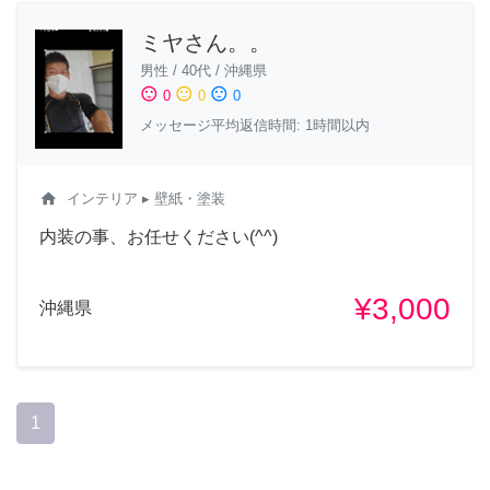
ミヤさん。。
男性
/
40代
/
沖縄県
sentiment_satisfied
sentiment_neutral
sentiment_dissatisfied
0
0
0
メッセージ平均返信時間: 1時間以内
home
インテリア
▸ 壁紙・塗装
内装の事、お任せください(^^)
¥3,000
沖縄県
1