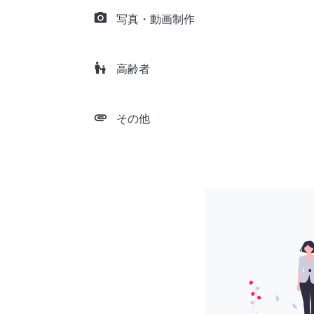
camera_alt
写真・動画制作
escalator_warning
高齢者
attachment
その他