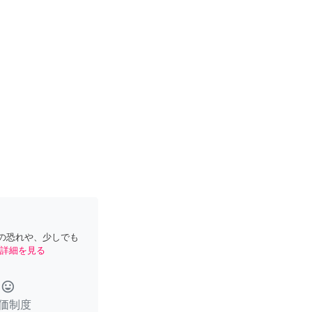
の恐れや、少しでも
詳細を見る
tag_faces
価制度