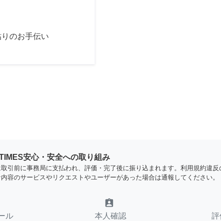
貼りのお手伝い
YTIMES安心・安全への取り組み
は取引前に事務局に支払われ、評価・完了後に振り込まれます。利用規約違反
な内容のサービスやリクエストやユーザーがあった場合は通報してください。
assignment_ind
ール
本人確認
評