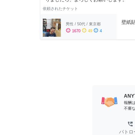
依頼されたチケット
壁紙
男性
/
50代
/
東京都
sentiment_satisfied
sentiment_neutral
sentiment_dissatisfied
1670
49
4
AN
報酬
不審
perm_phone_msg
パトロ