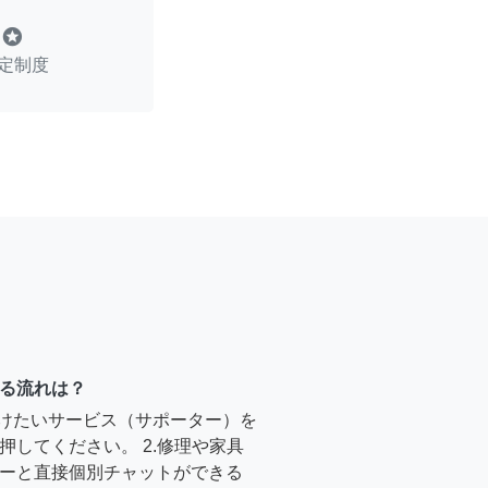
stars
定制度
る流れは？
受けたいサービス（サポーター）を
押してください。 2.修理や家具
ーと直接個別チャットができる