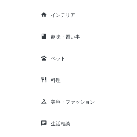
home
インテリア
class
趣味・習い事
pets
ペット
restaurant
料理
checkroom
美容・ファッション
chat
生活相談