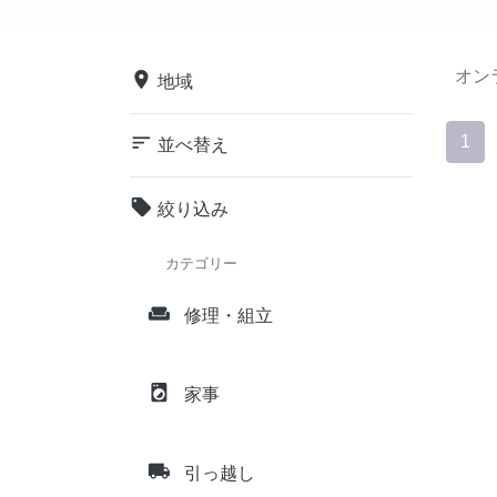
オン
place
地域
sort
1
並べ替え
local_offer
絞り込み
カテゴリー
weekend
修理・組立
local_laundry_service
家事
local_shipping
引っ越し