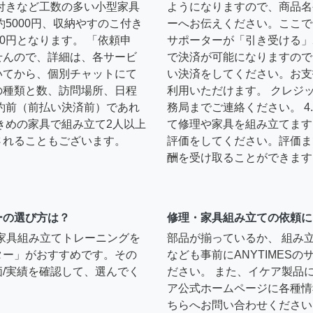
扉付きなど工数の多い小型家具
ようになりますので、商品名
約5000円、収納やすのこ付き
ーへお伝えください。ここで
0円となります。 「依頼申
サポーターが「引き受ける」
せんので、詳細は、各サービ
で決済が可能になりますので
いてから、個別チャットにて
い決済をしてください。お支
の種類と数、訪問場所、日程
利用いただけます。 クレジ
約前（前払い決済前）であれ
務局までご連絡ください。 
きめの家具で組み立て2人以上
て修理や家具を組み立てます
されることもございます。
評価をしてください。評価ま
酬を受け取ることができます
ーの選び方は？
修理・家具組み立ての依頼に
）家具組み立てトレーニングを
部品が揃っているか、 組み
ター」がおすすめです。その
なども事前にANYTIMES
/実績を確認して、選んでく
ださい。 また、イケア製品
ア公式ホームページに各種情
ちらへお問い合わせください