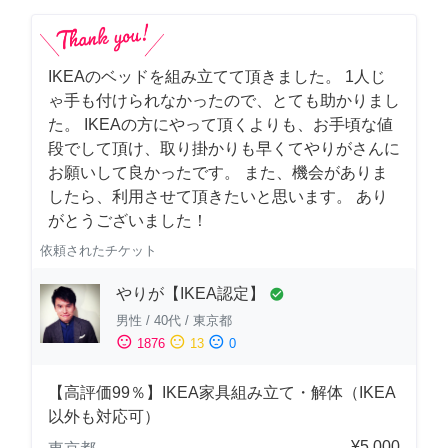
IKEAのベッドを組み立てて頂きました。 1人じ
ゃ手も付けられなかったので、とても助かりまし
た。 IKEAの方にやって頂くよりも、お手頃な値
段でして頂け、取り掛かりも早くてやりがさんに
お願いして良かったです。 また、機会がありま
したら、利用させて頂きたいと思います。 あり
がとうございました！
依頼されたチケット
やりが【IKEA認定】
check_circle
男性
/
40代
/
東京都
sentiment_satisfied
sentiment_neutral
sentiment_dissatisfied
1876
13
0
【高評価99％】IKEA家具組み立て・解体（IKEA
以外も対応可）
¥5,000