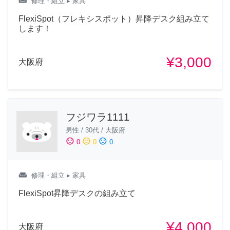
weekend
修理・組立
▸ 家具
FlexiSpot（フレキシスポット）昇降デスク組み立て
します！
¥3,000
大阪府
フジワラ1111
男性
/
30代
/
大阪府
sentiment_satisfied
sentiment_neutral
sentiment_dissatisfied
0
0
0
weekend
修理・組立
▸ 家具
FlexiSpot昇降デスクの組み立て
¥4,000
大阪府