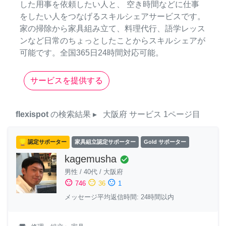
した用事を依頼したい人と、 空き時間などに仕事
をしたい人をつなげるスキルシェアサービスです。
家の掃除から家具組み立て、料理代行、語学レッス
ンなど日常のちょっとしたことからスキルシェアが
可能です。全国365日24時間対応可能。
サービスを提供する
flexispot
の検索結果
▸
大阪府
サービス
1ページ目
認定サポーター
家具組立認定サポーター
Gold サポーター
kagemusha
check_circle
男性
/
40代
/
大阪府
sentiment_satisfied
sentiment_neutral
sentiment_dissatisfied
746
36
1
メッセージ平均返信時間: 24時間以内