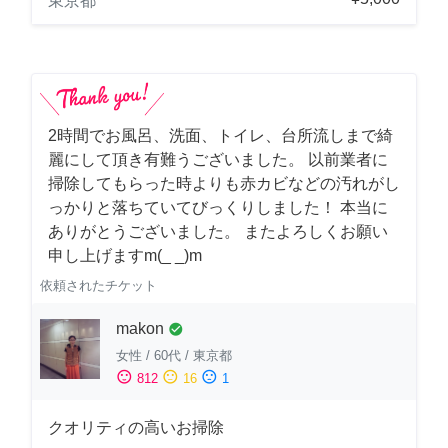
東京都
2時間でお風呂、洗面、トイレ、台所流しまで綺
麗にして頂き有難うございました。 以前業者に
掃除してもらった時よりも赤カビなどの汚れがし
っかりと落ちていてびっくりしました！ 本当に
ありがとうございました。 またよろしくお願い
申し上げますm(_ _)m
依頼されたチケット
makon
check_circle
女性
/
60代
/
東京都
sentiment_satisfied
sentiment_neutral
sentiment_dissatisfied
812
16
1
クオリティの高いお掃除