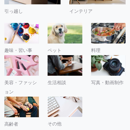
引っ越し
インテリア
趣味・習い事
ペット
料理
美容・ファッシ
生活相談
写真・動画制作
ョン
その他
高齢者