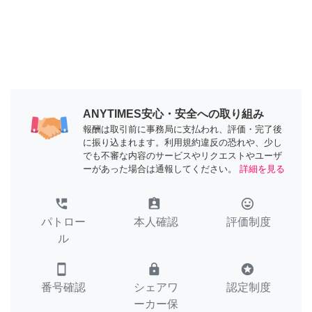
ANYTIMES安心・安全への取り組み
報酬は取引前に事務局に支払われ、評価・完了後
に振り込まれます。利用規約違反の恐れや、少し
でも不審な内容のサービスやリクエストやユーザ
ーがあった場合は通報してください。
詳細を見る
perm_phone_msg
assignment_ind
tag_faces
パトロー
本人確認
評価制度
ル
smartphone
lock
stars
番号確認
シェアワ
認定制度
ーカー保