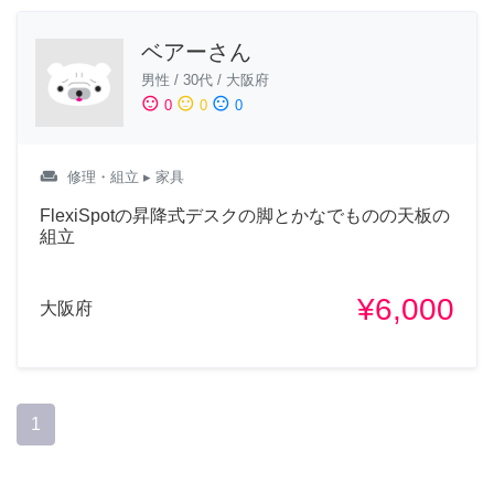
ベアーさん
男性
/
30代
/
大阪府
sentiment_satisfied
sentiment_neutral
sentiment_dissatisfied
0
0
0
weekend
修理・組立
▸ 家具
FlexiSpotの昇降式デスクの脚とかなでものの天板の
組立
¥6,000
大阪府
1