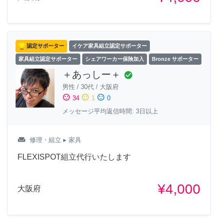
認定サポーター
イケア家具組立認定サポーター
家具組立認定サポーター
シェアワーカー保険加入
Bronze サポーター
＋あっしー＋
check_circle
男性
/
30代
/
大阪府
sentiment_satisfied
sentiment_neutral
sentiment_dissatisfied
34
1
0
メッセージ平均返信時間: 3日以上
weekend
修理・組立
▸ 家具
FLEXISPOT組立代行いたします
¥4,000
大阪府