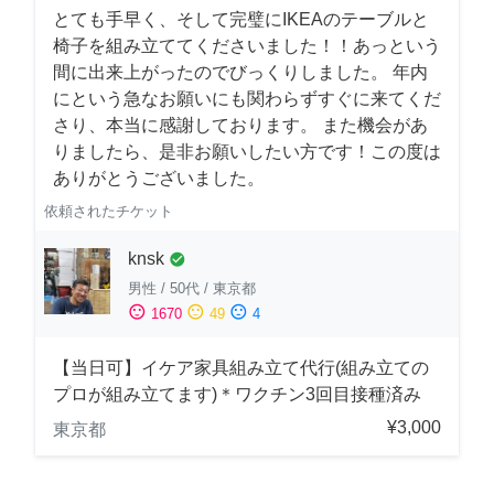
とても手早く、そして完璧にIKEAのテーブルと
椅子を組み立ててくださいました！！あっという
間に出来上がったのでびっくりしました。 年内
にという急なお願いにも関わらずすぐに来てくだ
さり、本当に感謝しております。 また機会があ
りましたら、是非お願いしたい方です！この度は
ありがとうございました。
依頼されたチケット
knsk
check_circle
男性
/
50代
/
東京都
sentiment_satisfied
sentiment_neutral
sentiment_dissatisfied
1670
49
4
【当日可】イケア家具組み立て代行(組み立ての
プロが組み立てます)＊ワクチン3回目接種済み
¥3,000
東京都