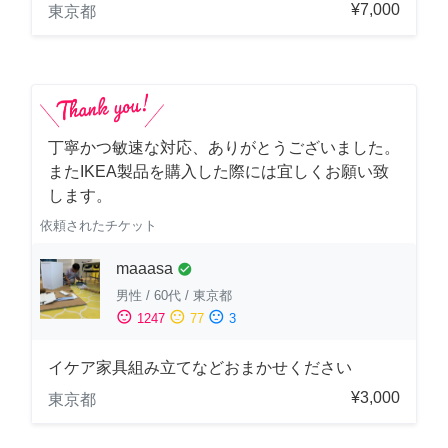
¥7,000
東京都
丁寧かつ敏速な対応、ありがとうございました。
またIKEA製品を購入した際には宜しくお願い致
します。
依頼されたチケット
maaasa
check_circle
男性
/
60代
/
東京都
sentiment_satisfied
sentiment_neutral
sentiment_dissatisfied
1247
77
3
イケア家具組み立てなどおまかせください
¥3,000
東京都