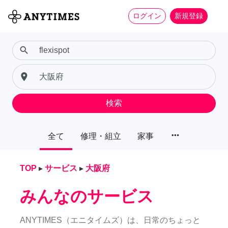
ログイン
新規登録
search
place
検索
more_horiz
全て
修理・組立
家事
TOP
▸
サービス
▸
大阪府
みんなのサービス
ANYTIMES（エニタイムズ）は、日常のちょっと