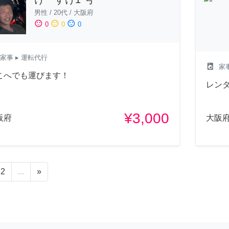
男性
/
20代
/
大阪府
sentiment_satisfied
sentiment_neutral
sentiment_dissatisfied
0
0
0
家事
▸ 運転代行
local_laundry_service
家
こへでも運びます！
レン
¥3,000
阪府
大阪
2
...
»