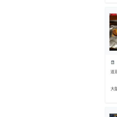
local_laundry_service
送
大