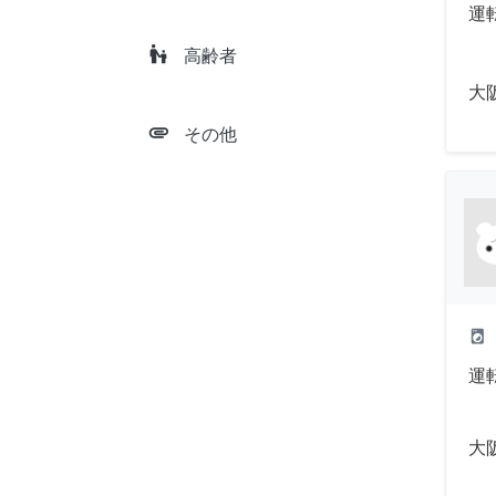
運
escalator_warning
高齢者
大
attachment
その他
local_laundry_service
運
大