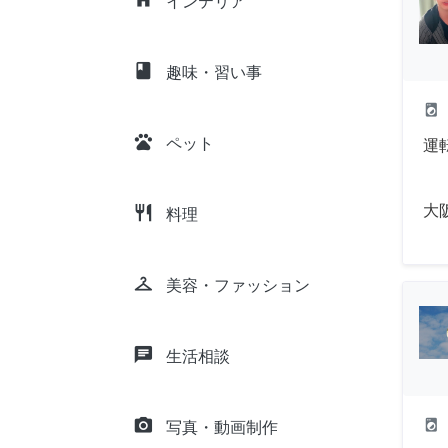
インテリア
class
趣味・習い事
local_laundry_service
pets
ペット
運
大
restaurant
料理
checkroom
美容・ファッション
chat
生活相談
camera_alt
local_laundry_service
写真・動画制作