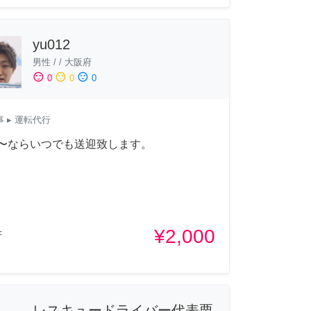
yu012
男性
/
/
大阪府
sentiment_satisfied
sentiment_neutral
sentiment_dissatisfied
0
0
0
事
▸ 運転代行
00〜ならいつでも送迎致します。
¥2,000
府
レスキュードライバー代表栗