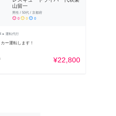
山留一
男性
/
50代
/
京都府
sentiment_satisfied
sentiment_neutral
sentiment_dissatisfied
0
0
0
事
▸ 運転代行
タカー運転します！
¥22,800
府