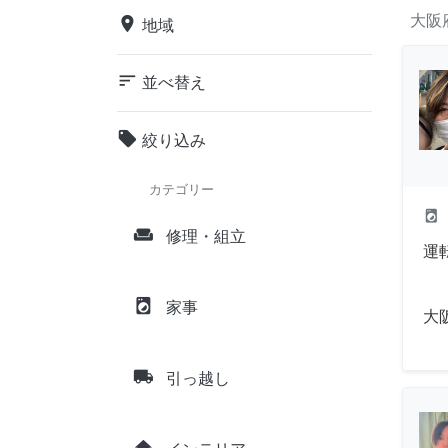
大阪
place
地域
sort
並べ替え
local_offer
絞り込み
カテゴリー
local_laundry_service
weekend
修理・組立
運
local_laundry_service
家事
大
local_shipping
引っ越し
home