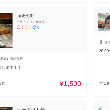
jun8520
男性
/
30代
/
大阪府
sentiment_satisfied
sentiment_neutral
sentiment_dissatisfied
0
0
0
local_laundry_service
家
20:
家事
▸ 運転代行
迎します！！
¥1,500
阪府
大阪
けーすけ1 号