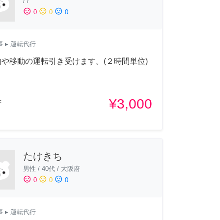
/
/
sentiment_satisfied
sentiment_neutral
sentiment_dissatisfied
0
0
0
事
▸ 運転代行
や移動の運転引き受けます。(２時間単位)
¥3,000
府
たけきち
男性
/
40代
/
大阪府
sentiment_satisfied
sentiment_neutral
sentiment_dissatisfied
0
0
0
事
▸ 運転代行