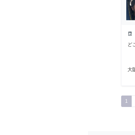
local_laundry_service
ど
大
1