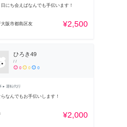
・日にち会えばなんでも手伝います！
¥2,500
府大阪市都島区友
ひろき49
/
/
sentiment_satisfied
sentiment_neutral
sentiment_dissatisfied
0
0
0
事
▸ 運転代行
ならなんでもお手伝いします！
¥2,000
府