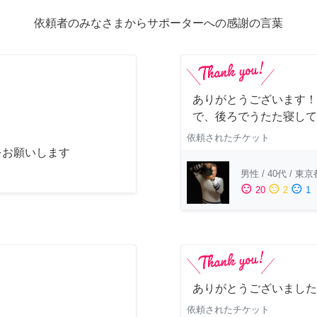
依頼者のみなさまからサポーターへの感謝の言葉
ありがとうございます！
で、後ろでうたた寝して
依頼されたチケット
をお願いします
男性
/
40代
/
東京
sentiment_satisfied
sentiment_neutral
sentiment_dissatisfied
20
2
1
ありがとうございました
依頼されたチケット