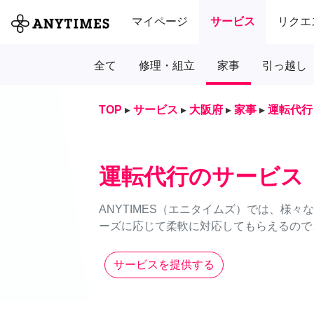
マイページ
サービス
リクエ
全て
修理・組立
家事
引っ越し
TOP
▸
サービス
▸
大阪府
▸
家事
▸
運転代行
運転代行のサービス
ANYTIMES（エニタイムズ）では、様
ーズに応じて柔軟に対応してもらえるのでと
サービスを提供する