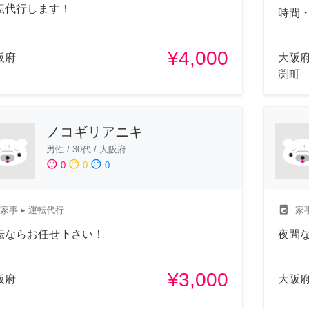
転代行します！
時間
¥4,000
阪府
大阪
渕町
ノコギリアニキ
男性
/
30代
/
大阪府
sentiment_satisfied
sentiment_neutral
sentiment_dissatisfied
0
0
0
local_laundry_service
家事
▸ 運転代行
家
転ならお任せ下さい！
夜間
¥3,000
阪府
大阪