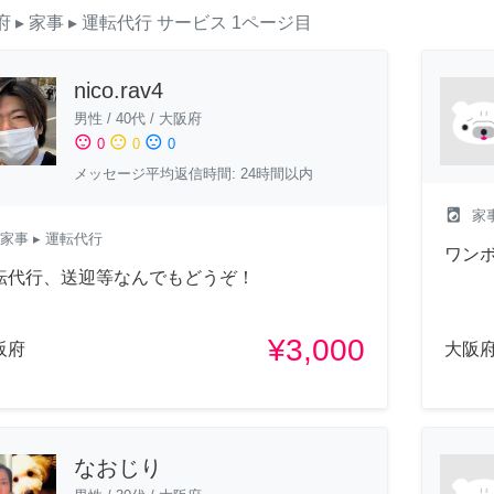
府
▸ 家事
▸ 運転代行
サービス
1ページ目
nico.rav4
男性
/
40代
/
大阪府
sentiment_satisfied
sentiment_neutral
sentiment_dissatisfied
0
0
0
メッセージ平均返信時間: 24時間以内
local_laundry_service
家
家事
▸ 運転代行
ワン
転代行、送迎等なんでもどうぞ！
¥3,000
阪府
大阪
なおじり