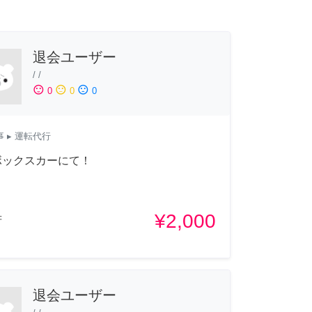
退会ユーザー
/
/
sentiment_satisfied
sentiment_neutral
sentiment_dissatisfied
0
0
0
事
▸ 運転代行
ボックスカーにて！
¥2,000
府
退会ユーザー