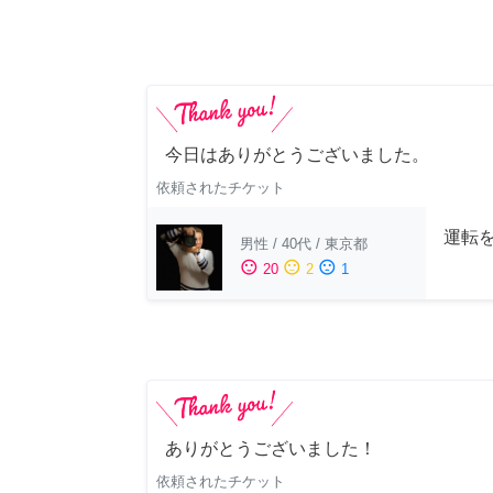
今日はありがとうございました。
依頼されたチケット
運転
男性
/
40代
/
東京都
sentiment_satisfied
sentiment_neutral
sentiment_dissatisfied
20
2
1
ありがとうございました！
依頼されたチケット