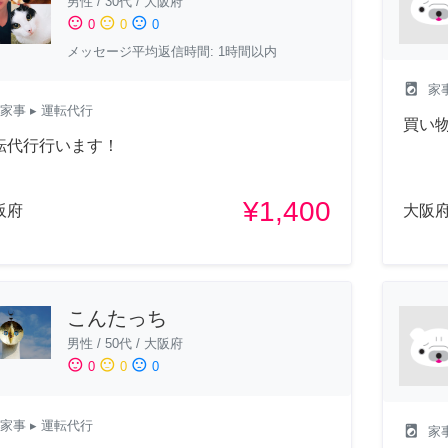
男性
/
30代
/
大阪府
sentiment_satisfied
sentiment_neutral
sentiment_dissatisfied
0
0
0
メッセージ平均返信時間: 1時間以内
local_laundry_service
家
家事
▸ 運転代行
買い物
転代行行います！
¥1,400
阪府
大阪
こんたっち
男性
/
50代
/
大阪府
sentiment_satisfied
sentiment_neutral
sentiment_dissatisfied
0
0
0
家事
▸ 運転代行
local_laundry_service
家