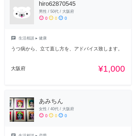
hiro62870545
男性
/
50代
/
大阪府
sentiment_satisfied
sentiment_neutral
sentiment_dissatisfied
0
0
0
chat
生活相談
▸ 健康
うつ病から、立て直し方を、アドバイス致します。
¥1,000
大阪府
あみちん
女性
/
40代
/
大阪府
sentiment_satisfied
sentiment_neutral
sentiment_dissatisfied
0
0
0
chat
生活相談
▸ 恋愛