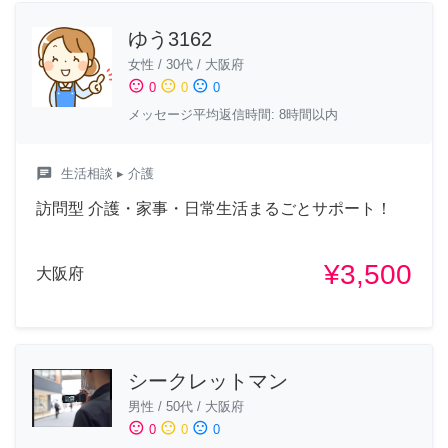
ゆう3162
女性
/
30代
/
大阪府
sentiment_satisfied
sentiment_neutral
sentiment_dissatisfied
0
0
0
メッセージ平均返信時間: 8時間以内
chat
生活相談
▸ 介護
訪問型 介護・家事・日常生活まるごとサポート！
¥3,500
大阪府
シークレットマン
男性
/
50代
/
大阪府
sentiment_satisfied
sentiment_neutral
sentiment_dissatisfied
0
0
0