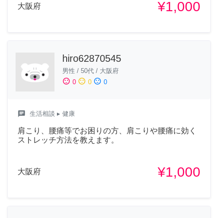
¥1,000
大阪府
hiro62870545
男性
/
50代
/
大阪府
sentiment_satisfied
sentiment_neutral
sentiment_dissatisfied
0
0
0
chat
生活相談
▸ 健康
肩こり、腰痛等でお困りの方、肩こりや腰痛に効く
ストレッチ方法を教えます。
¥1,000
大阪府