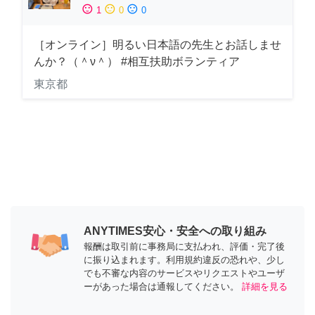
sentiment_satisfied
sentiment_neutral
sentiment_dissatisfied
1
0
0
［オンライン］明るい日本語の先生とお話しませ
んか？（＾ν＾） #相互扶助ボランティア
東京都
ANYTIMES安心・安全への取り組み
報酬は取引前に事務局に支払われ、評価・完了後
に振り込まれます。利用規約違反の恐れや、少し
でも不審な内容のサービスやリクエストやユーザ
ーがあった場合は通報してください。
詳細を見る