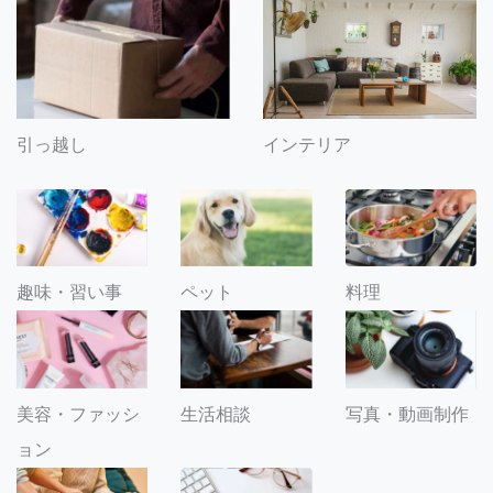
引っ越し
インテリア
趣味・習い事
ペット
料理
美容・ファッシ
生活相談
写真・動画制作
ョン