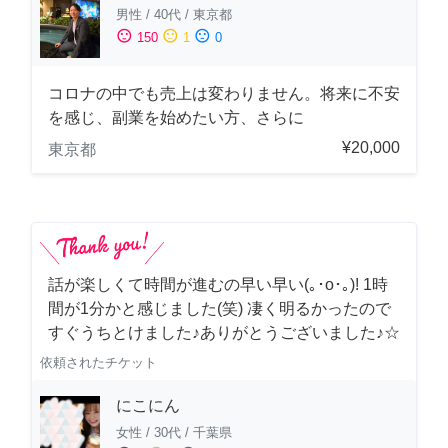
男性
/
40代
/
東京都
sentiment_satisfied
sentiment_neutral
sentiment_dissatisfied
150
1
0
コロナの中でも売上は変わりません。将来に不安
を感じ、副業を始めたい方、さらに
¥20,000
東京都
話が楽しくて時間が進むの早い早い(｡･о･｡)! 1時
間が1分かと感じました(笑) 凄く明るかったので
すぐうちとけました♪ありがとうございました♪☆
依頼されたチケット
にこにん
女性
/
30代
/
千葉県