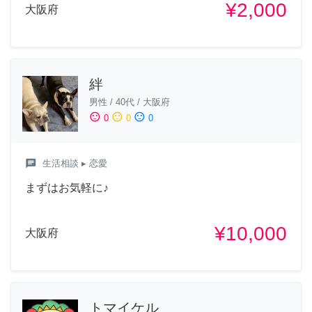
¥2,000
大阪府
絆
男性
/
40代
/
大阪府
sentiment_satisfied
sentiment_neutral
sentiment_dissatisfied
0
0
0
chat
生活相談
▸ 恋愛
まずはお気軽に♪
¥10,000
大阪府
トマイケル