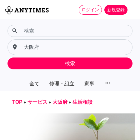
ログイン
新規登録
search
place
検索
more_horiz
全て
修理・組立
家事
TOP
▸
サービス
▸
大阪府
▸
生活相談