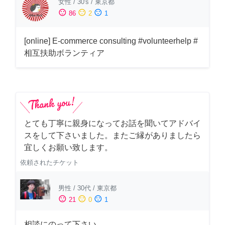
女性
/
30's
/
東京都
sentiment_satisfied
sentiment_neutral
sentiment_dissatisfied
86
2
1
[online] E-commerce consulting #volunteerhelp #
相互扶助ボランティア
とても丁寧に親身になってお話を聞いてアドバイ
スをして下さいました。またご縁がありましたら
宜しくお願い致します。
依頼されたチケット
男性
/
30代
/
東京都
sentiment_satisfied
sentiment_neutral
sentiment_dissatisfied
21
0
1
相談にのって下さい