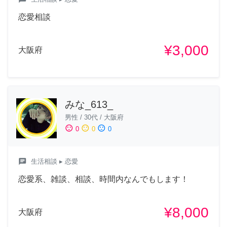
恋愛相談
¥3,000
大阪府
みな_613_
男性
/
30代
/
大阪府
sentiment_satisfied
sentiment_neutral
sentiment_dissatisfied
0
0
0
chat
生活相談
▸ 恋愛
恋愛系、雑談、相談、時間内なんでもします！
¥8,000
大阪府