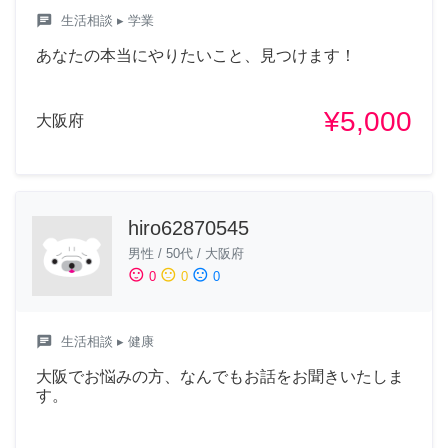
chat
生活相談
▸ 学業
あなたの本当にやりたいこと、見つけます！
¥5,000
大阪府
hiro62870545
男性
/
50代
/
大阪府
sentiment_satisfied
sentiment_neutral
sentiment_dissatisfied
0
0
0
chat
生活相談
▸ 健康
大阪でお悩みの方、なんでもお話をお聞きいたしま
す。