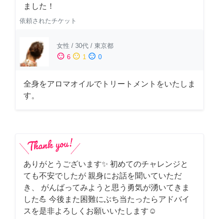
ました！
依頼されたチケット
女性
/
30代
/
東京都
sentiment_satisfied
sentiment_neutral
sentiment_dissatisfied
6
1
0
全身をアロマオイルでトリートメントをいたしま
す。
ありがとうございます✨ 初めてのチャレンジと
ても不安でしたが 親身にお話を聞いていただ
き、 がんばってみようと思う勇気が湧いてきま
した💪 今後また困難にぶち当たったらアドバイ
スを是非よろしくお願いいたします☺️