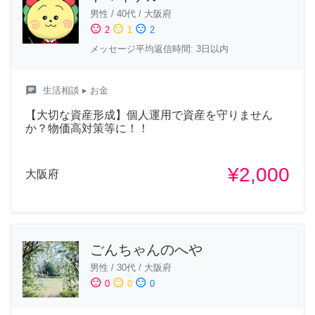
男性
/
40代
/
大阪府
sentiment_satisfied
sentiment_neutral
sentiment_dissatisfied
2
1
2
メッセージ平均返信時間: 3日以内
chat
生活相談
▸ お金
【大切な資産形成】個人運用で資産を守りません
か？物価高対策等に！！
¥2,000
大阪府
ごんちゃんのへや
男性
/
30代
/
大阪府
sentiment_satisfied
sentiment_neutral
sentiment_dissatisfied
0
0
0