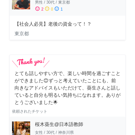
男性
/
30代
/
東京都
sentiment_satisfied
sentiment_neutral
sentiment_dissatisfied
2
0
1
【社会人必見】老後の資金って！？
東京都
とても話しやすい方で、楽しい時間を過ごすこと
ができました😊ずっと考えていたことにも、前
向きなアドバイスもいただけて、葵生さんと話し
ていると自分も明るい気持ちになれます。ありが
とうございました🌟
依頼されたチケット
桜木葵生@日本語教師
女性
/
30代
/
神奈川県