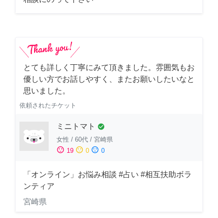
とても詳しく丁寧にみて頂きました。雰囲気もお
優しい方でお話しやすく、またお願いしたいなと
思いました。
依頼されたチケット
ミニトマト
check_circle
女性
/
60代
/
宮崎県
sentiment_satisfied
sentiment_neutral
sentiment_dissatisfied
19
0
0
「オンライン」お悩み相談 #占い #相互扶助ボラ
ンティア
宮崎県