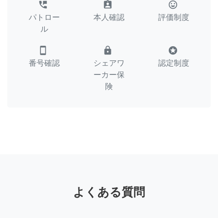
perm_phone_msg
assignment_ind
tag_faces
パトロー
本人確認
評価制度
ル
smartphone
lock
stars
番号確認
シェアワ
認定制度
ーカー保
険
よくある質問