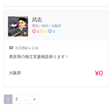
武志
男性
/
30代
/
大阪府
sentiment_satisfied
sentiment_neutral
sentiment_dissatisfied
0
0
0
chat
生活相談
▸ お金
美容系の独立支援相談承ります！
¥0
大阪府
1
2
...
»