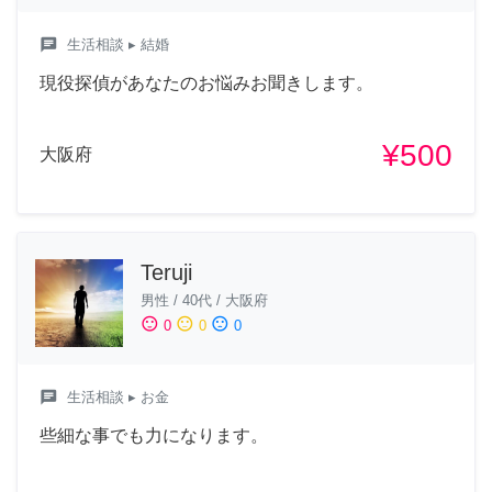
chat
生活相談
▸ 結婚
現役探偵があなたのお悩みお聞きします。
¥500
大阪府
Teruji
男性
/
40代
/
大阪府
sentiment_satisfied
sentiment_neutral
sentiment_dissatisfied
0
0
0
chat
生活相談
▸ お金
些細な事でも力になります。