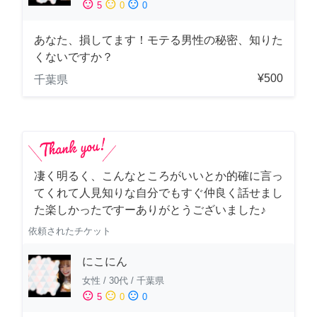
sentiment_satisfied
sentiment_neutral
sentiment_dissatisfied
5
0
0
あなた、損してます！モテる男性の秘密、知りた
くないですか？
¥500
千葉県
凄く明るく、こんなところがいいとか的確に言っ
てくれて人見知りな自分でもすぐ仲良く話せまし
た楽しかったですーありがとうございました♪
依頼されたチケット
にこにん
女性
/
30代
/
千葉県
sentiment_satisfied
sentiment_neutral
sentiment_dissatisfied
5
0
0