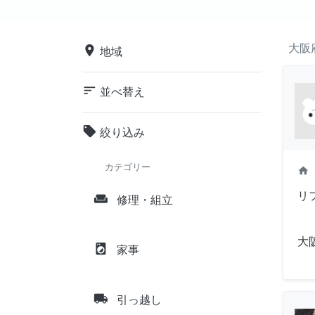
大阪
place
地域
sort
並べ替え
local_offer
絞り込み
カテゴリー
home
リ
weekend
修理・組立
大
local_laundry_service
家事
local_shipping
引っ越し