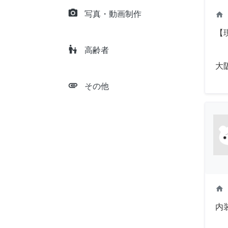
camera_alt
写真・動画制作
home
【
escalator_warning
高齢者
大
attachment
その他
home
内