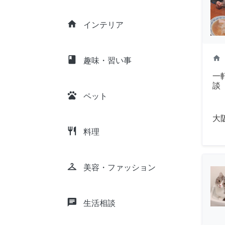
home
インテリア
home
class
趣味・習い事
一
談
pets
ペット
大
restaurant
料理
checkroom
美容・ファッション
chat
生活相談