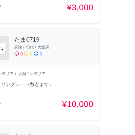
¥3,000
府
たま0719
男性
/
40代
/
大阪府
sentiment_satisfied
sentiment_neutral
sentiment_dissatisfied
0
0
0
ンテリア
▸ 店舗インテリア
ーリングシート敷きます。
¥10,000
府