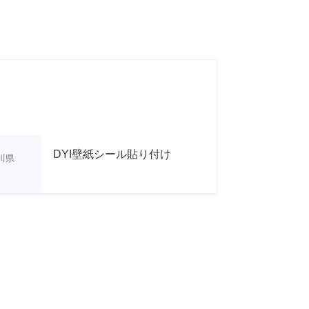
DYI壁紙シール貼り付け
川県