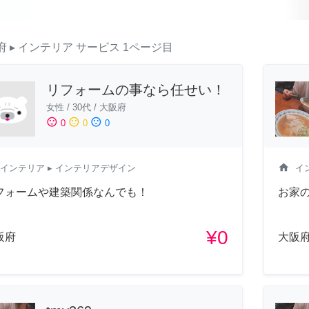
府
▸ インテリア
サービス
1ページ目
リフォームの事なら任せい！
女性
/
30代
/
大阪府
sentiment_satisfied
sentiment_neutral
sentiment_dissatisfied
0
0
0
home
インテリア
▸ インテリアデザイン
イ
フォームや建築関係なんでも！
お家
¥0
阪府
大阪