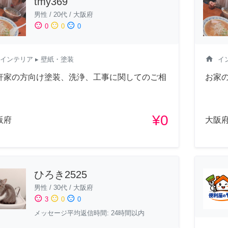
tmy369
男性
/
20代
/
大阪府
sentiment_satisfied
sentiment_neutral
sentiment_dissatisfied
0
0
0
home
インテリア
▸ 壁紙・塗装
イ
軒家の方向け塗装、洗浄、工事に関してのご相
お家
¥0
阪府
大阪
ひろき2525
男性
/
30代
/
大阪府
sentiment_satisfied
sentiment_neutral
sentiment_dissatisfied
3
0
0
メッセージ平均返信時間: 24時間以内