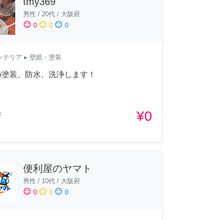
tmy369
男性
/
20代
/
大阪府
sentiment_satisfied
sentiment_neutral
sentiment_dissatisfied
0
0
0
ンテリア
▸ 壁紙・塗装
の塗装、防水、洗浄します！
¥0
府
便利屋のヤマト
男性
/
10代
/
大阪府
sentiment_satisfied
sentiment_neutral
sentiment_dissatisfied
0
0
0