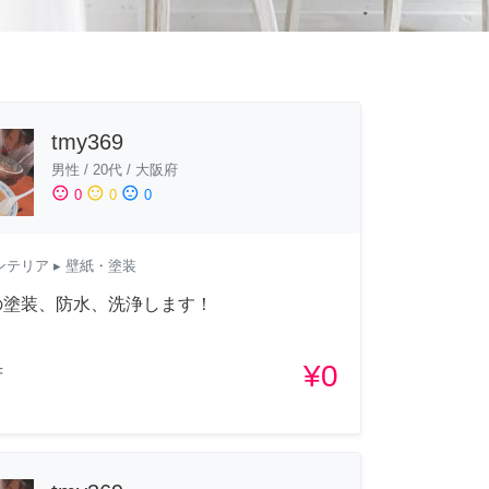
tmy369
男性
/
20代
/
大阪府
sentiment_satisfied
sentiment_neutral
sentiment_dissatisfied
0
0
0
ンテリア
▸ 壁紙・塗装
の塗装、防水、洗浄します！
¥0
府