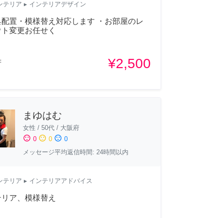
ンテリア
▸ インテリアデザイン
具配置・模様替え対応します ・お部屋のレ
ウト変更お任せく
¥2,500
府
まゆはむ
女性
/
50代
/
大阪府
sentiment_satisfied
sentiment_neutral
sentiment_dissatisfied
0
0
0
メッセージ平均返信時間: 24時間以内
ンテリア
▸ インテリアアドバイス
テリア、模様替え