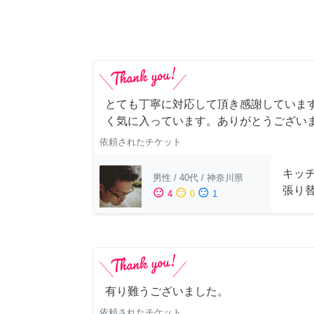
とても丁寧に対応して頂き感謝していま
く気に入っています。ありがとうござい
依頼されたチケット
キッ
男性
/
40代
/
神奈川県
張り
sentiment_satisfied
sentiment_neutral
sentiment_dissatisfied
4
0
1
有り難うございました。
依頼されたチケット