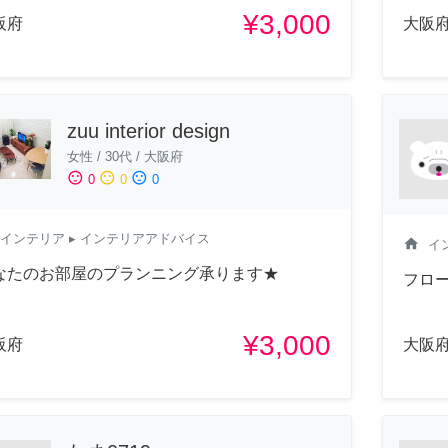
¥3,000
阪府
大阪
zuu interior design
女性
/
30代
/
大阪府
sentiment_satisfied
sentiment_neutral
sentiment_dissatisfied
0
0
0
インテリア
▸ インテリアアドバイス
home
イ
なたのお部屋のプランニング承ります★
フロ
¥3,000
阪府
大阪