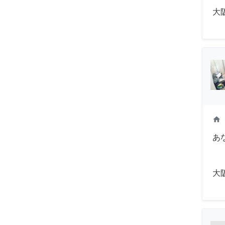
大
home
あ
大