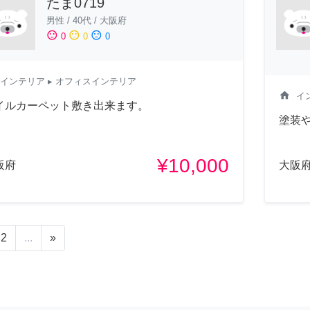
たま0719
男性
/
40代
/
大阪府
sentiment_satisfied
sentiment_neutral
sentiment_dissatisfied
0
0
0
インテリア
▸ オフィスインテリア
home
イ
イルカーペット敷き出来ます。
塗装
¥10,000
阪府
大阪
2
...
»