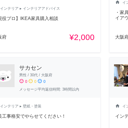
home
イ
インテリア
▸ インテリアアドバイス
・家
イア
現役プロ】IKEA家具購入相談
¥2,000
阪府
大阪
サカセン
男性
/
30代
/
大阪府
sentiment_satisfied
sentiment_neutral
sentiment_dissatisfied
0
0
0
メッセージ平均返信時間: 3時間以内
home
インテリア
▸ 壁紙・塗装
イ
装工事格安でやらせてください！
イン