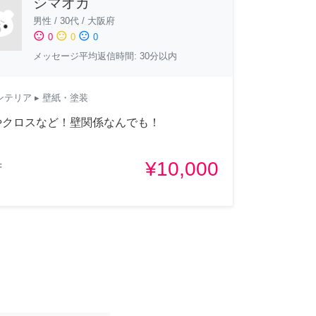
シマオカ
男性
/
30代
/
大阪府
sentiment_satisfied
sentiment_neutral
sentiment_dissatisfied
0
0
0
メッセージ平均返信時間: 30分以内
ンテリア
▸ 壁紙・塗装
やクロスなど！壁関係なんでも！
¥10,000
府