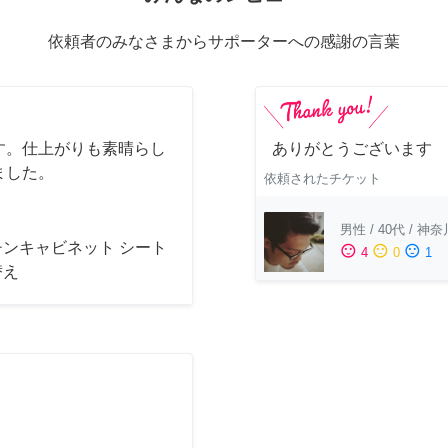
依頼者のみなさまからサポーターへの感謝の言葉
す。仕上がりも素晴らし
ありがとうございます
ました。
依頼されたチケット
男性
/
40代
/
神奈
チンキャビネット シート
sentiment_satisfied
sentiment_neutral
sentiment_dissatisfied
4
0
1
替え