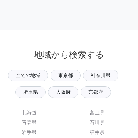
地域から検索する
全ての地域
東京都
神奈川県
埼玉県
大阪府
京都府
北海道
富山県
青森県
石川県
岩手県
福井県