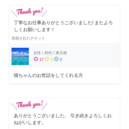
丁寧なお仕事ありがとうございました! またよろ
しくお願いします！
依頼されたチケット
女性
/
40代
/
東京都
sentiment_satisfied
sentiment_neutral
sentiment_dissatisfied
17
0
0
猫ちゃんのお世話をしてくれる方
ありがとうございました。 引き続きよろしくお
ねがいします。