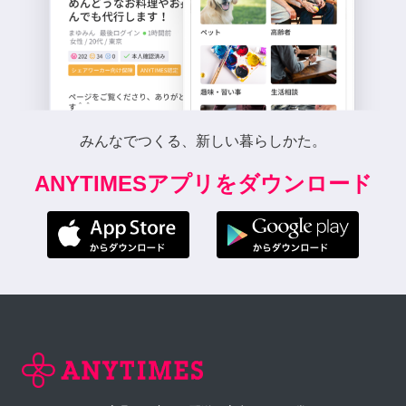
みんなでつくる、新しい暮らしかた。
ANYTIMESアプリをダウンロード