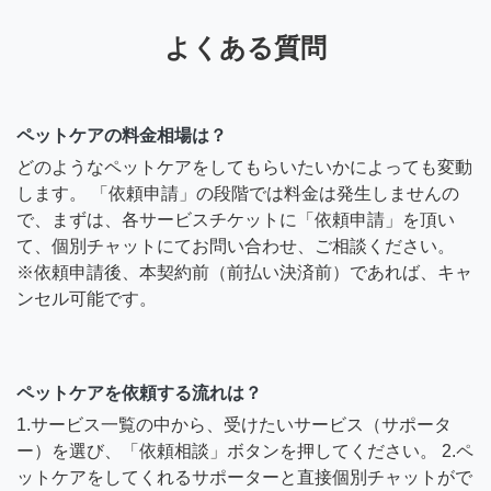
よくある質問
ペットケアの料金相場は？
どのようなペットケアをしてもらいたいかによっても変動
します。 「依頼申請」の段階では料金は発生しませんの
で、まずは、各サービスチケットに「依頼申請」を頂い
て、個別チャットにてお問い合わせ、ご相談ください。
※依頼申請後、本契約前（前払い決済前）であれば、キャ
ンセル可能です。
ペットケアを依頼する流れは？
1.サービス一覧の中から、受けたいサービス（サポータ
ー）を選び、「依頼相談」ボタンを押してください。 2.ペ
ットケアをしてくれるサポーターと直接個別チャットがで