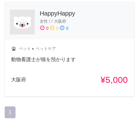
HappyHappy
女性
/
/
大阪府
sentiment_satisfied
sentiment_neutral
sentiment_dissatisfied
0
0
0
pets
ペット
▸ ペットケア
動物看護士が猫を預かります
¥5,000
大阪府
1