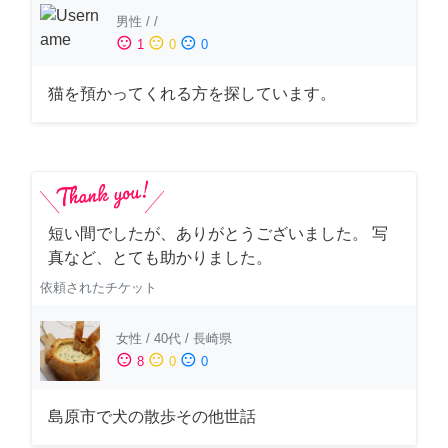
男性
/
/
sentiment_satisfied
sentiment_neutral
sentiment_dissatisfied
1
0
0
猫を預かってくれる方を探しています。
短い間でしたが、ありがとうございました。 写
真など、とても助かりました。
依頼されたチケット
女性
/
40代
/
長崎県
sentiment_satisfied
sentiment_neutral
sentiment_dissatisfied
8
0
0
島原市で犬の散歩その他世話