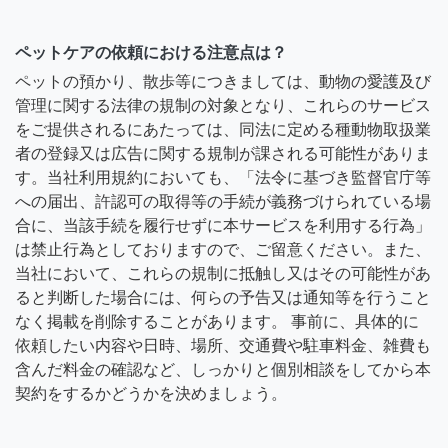
ペットケアの依頼における注意点は？
ペットの預かり、散歩等につきましては、動物の愛護及び
管理に関する法律の規制の対象となり、これらのサービス
をご提供されるにあたっては、同法に定める種動物取扱業
者の登録又は広告に関する規制が課される可能性がありま
す。当社利用規約においても、「法令に基づき監督官庁等
への届出、許認可の取得等の手続が義務づけられている場
合に、当該手続を履行せずに本サービスを利用する行為」
は禁止行為としておりますので、ご留意ください。また、
当社において、これらの規制に抵触し又はその可能性があ
ると判断した場合には、何らの予告又は通知等を行うこと
なく掲載を削除することがあります。 事前に、具体的に
依頼したい内容や日時、場所、交通費や駐車料金、雑費も
含んだ料金の確認など、しっかりと個別相談をしてから本
契約をするかどうかを決めましょう。