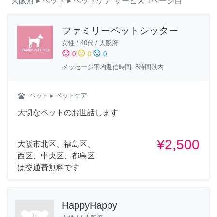
大阪府
▸ ペット
▸ ペットケア
サービス
1ページ目
ファミリーペットシッター
女性
/
40代
/
大阪府
sentiment_satisfied
sentiment_neutral
sentiment_dissatisfied
0
0
0
メッセージ平均返信時間: 8時間以内
pets
ペット
▸ ペットケア
大切なペットのお世話します
¥2,500
大阪市北区、福島区、
西区、中央区、都島区
は交通費無料です
HappyHappy