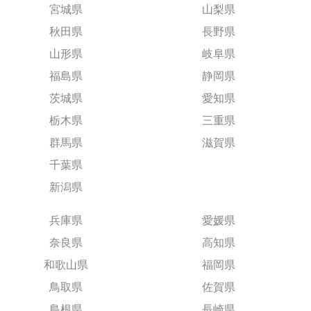
宮城県
山梨県
秋田県
長野県
山形県
岐阜県
福島県
静岡県
茨城県
愛知県
栃木県
三重県
群馬県
滋賀県
千葉県
新潟県
兵庫県
愛媛県
奈良県
高知県
和歌山県
福岡県
鳥取県
佐賀県
島根県
長崎県