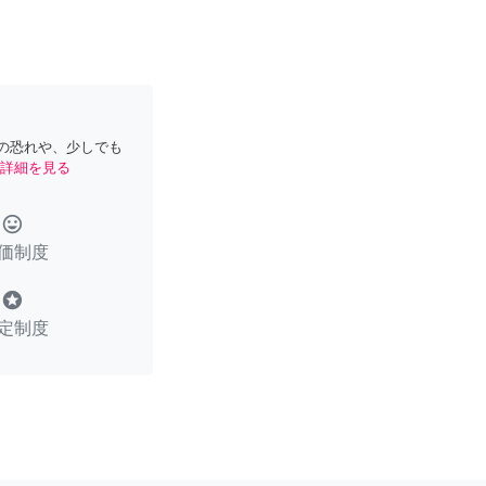
の恐れや、少しでも
詳細を見る
tag_faces
価制度
stars
定制度