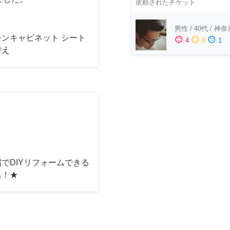
依頼されたチケット
男性
/
40代
/
神奈
チンキャビネット シート
sentiment_satisfied
sentiment_neutral
sentiment_dissatisfied
4
0
1
替え
でDIYリフォームできる
集！★