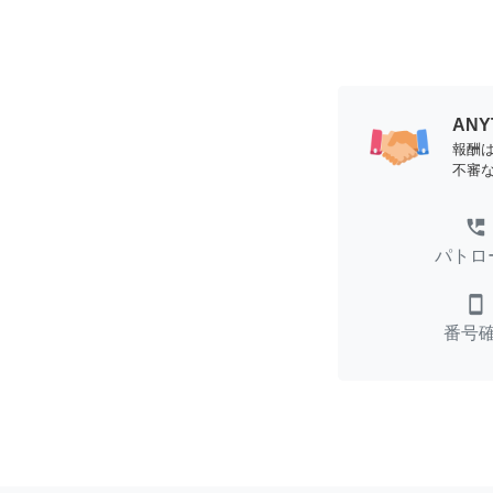
AN
報酬
不審
perm_phone_msg
パトロ
smartphone
番号