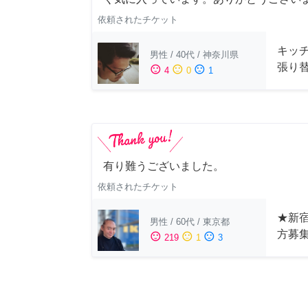
依頼されたチケット
キッ
男性
/
40代
/
神奈川県
張り
sentiment_satisfied
sentiment_neutral
sentiment_dissatisfied
4
0
1
有り難うございました。
依頼されたチケット
★新宿
男性
/
60代
/
東京都
方募
sentiment_satisfied
sentiment_neutral
sentiment_dissatisfied
219
1
3