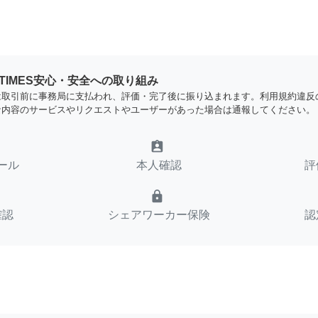
YTIMES安心・安全への取り組み
は取引前に事務局に支払われ、評価・完了後に振り込まれます。利用規約違反
な内容のサービスやリクエストやユーザーがあった場合は通報してください。
assignment_ind
ール
本人確認
評
lock
確認
シェアワーカー保険
認