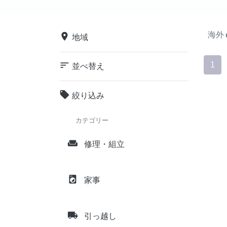
海外
place
地域
sort
1
並べ替え
local_offer
絞り込み
カテゴリー
weekend
修理・組立
local_laundry_service
家事
local_shipping
引っ越し