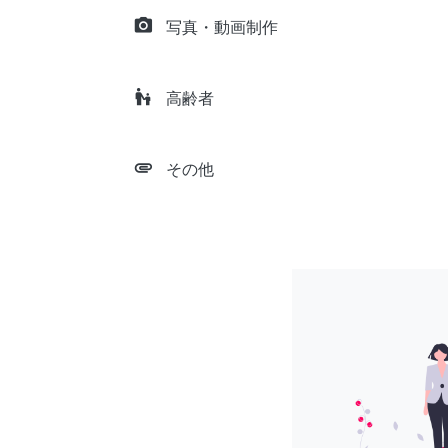
camera_alt
写真・動画制作
escalator_warning
高齢者
attachment
その他