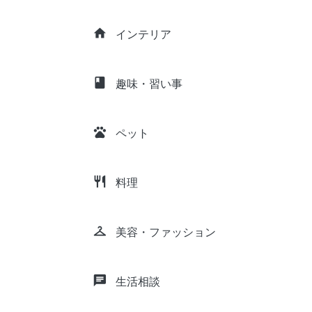
home
インテリア
class
趣味・習い事
pets
ペット
restaurant
料理
checkroom
美容・ファッション
chat
生活相談