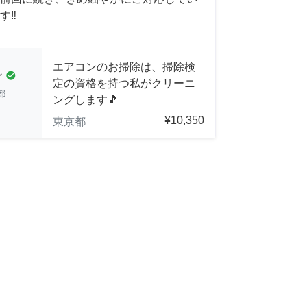
‼️
エアコンのお掃除は、掃除検
ン
check_circle
定の資格を持つ私がクリーニ
都
ングします🎵
¥10,350
東京都