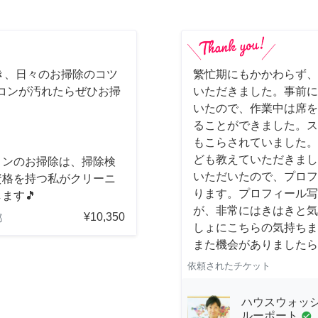
き、日々のお掃除のコツ
繁忙期にもかかわらず、
コンが汚れたらぜひお掃
いただきました。事前に
いたので、作業中は席を
ることができました。ス
もこらされていました。
ども教えていただきまし
コンのお掃除は、掃除検
いただいたので、プロフ
資格を持つ私がクリーニ
ります。プロフィール写
ます🎵
が、非常にはきはきと気
¥10,350
都
しょにこちらの気持ちま
また機会がありましたら
依頼されたチケット
ハウスウォッシ
ルーポート
check_circle