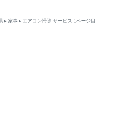
県
▸ 家事
▸ エアコン掃除
サービス
1ページ目