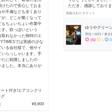
頂けたので安心しておま
ただき、感謝しております
れや不備なども全くあり
依頼されたチケット
すが、どこが脆くなって
どもちょいちょい作業中
ゆうやクリー
ます。鉄っぽいという
男性
/
40代
/
東京
は取れなかった独特のエ
sentiment_satisfied
sentiment_neutral
sentiment_dissatisfied
150
1
0
YTIMESでは実績の少な
ている会社様で、他サイ
ていらっしゃいます。手
かたに戦慄しましたの
いました。本当にありが
コート付き!エアコンクリ
ング
¥9,900
都