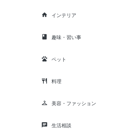
home
インテリア
class
趣味・習い事
pets
ペット
restaurant
料理
checkroom
美容・ファッション
chat
生活相談