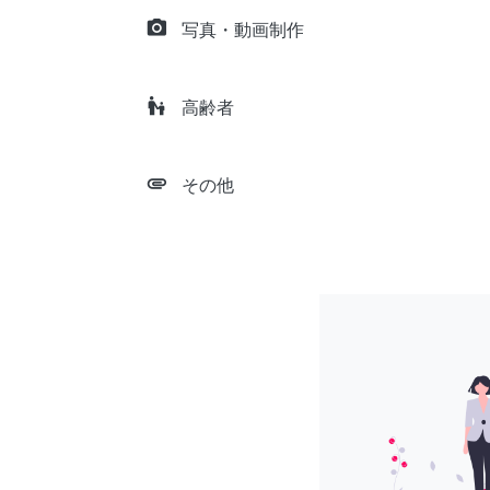
camera_alt
写真・動画制作
escalator_warning
高齢者
attachment
その他