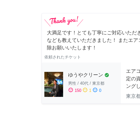
大満足です！とても丁寧にご対応いただ
なども教えていただきました！ またエア
除お願いいたします！
依頼されたチケット
エア
ゆうやクリーン
check_circle
定の
男性
/
40代
/
東京都
ングし
sentiment_satisfied
sentiment_neutral
sentiment_dissatisfied
150
1
0
東京