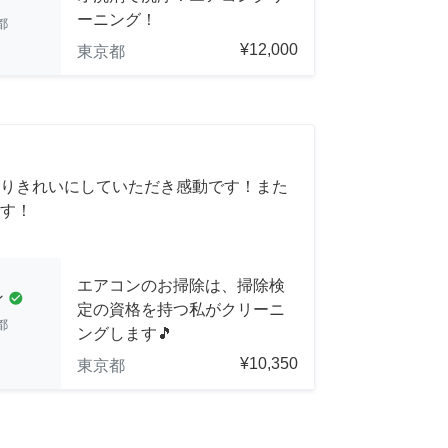
ーニング！
都
¥12,000
東京都
りきれいにしていただき感動です！また
す！
エアコンのお掃除は、掃除検
ン
check_circle
定の資格を持つ私がクリーニ
都
ングします🎵
¥10,350
東京都