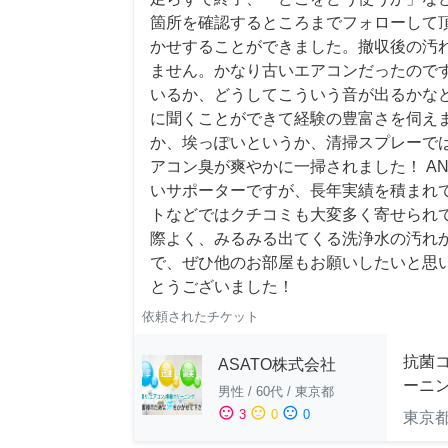
箇所を確認するところまでフォローして
かせすることができました。撤収後の汚
ません。かなり古いエアコンだったので
いるか、どうしてこういう音が出るかな
に聞くことができて経験の豊富さを伺え
か、埃っぽいというか、清掃スプレーで
アコン臭が爽やかに一掃されました！ AN
いサポーターですが、長年実績を積まれ
トなどではクチコミも大変多く寄せられ
際よく、みるみる出てくる洗浄水の汚れ
で、ぜひ他のお部屋もお願いしたいと思
とうございました！
依頼されたチケット
抗菌
ASATO株式会社
ーニ
男性
/
60代
/
東京都
sentiment_satisfied
sentiment_neutral
sentiment_dissatisfied
3
0
0
東京