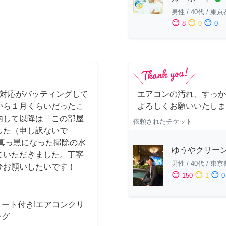
男性
/
40代
/
東京
sentiment_satisfied
sentiment_neutral
sentiment_dissatisfied
8
0
0
事対応がバッティングして
エアコンの汚れ、すっか
から１月くらいだったこ
よろしくお願いいたしま
内して以降は「この部屋
依頼されたチケット
した（申し訳ないで
真っ黒になった掃除の水
ゆうやクリー
ていただきました。丁寧
男性
/
40代
/
東京
ひお願いしたいです！
sentiment_satisfied
sentiment_neutral
sentiment_dissatisfied
150
1
0
コート付き!エアコンクリ
ング