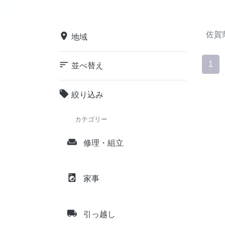
佐賀
place
地域
sort
1
並べ替え
local_offer
絞り込み
カテゴリー
weekend
修理・組立
local_laundry_service
家事
local_shipping
引っ越し