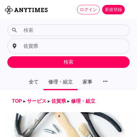
ログイン
新規登録
search
place
検索
more_horiz
全て
修理・組立
家事
TOP
▸
サービス
▸
佐賀県
▸
修理・組立