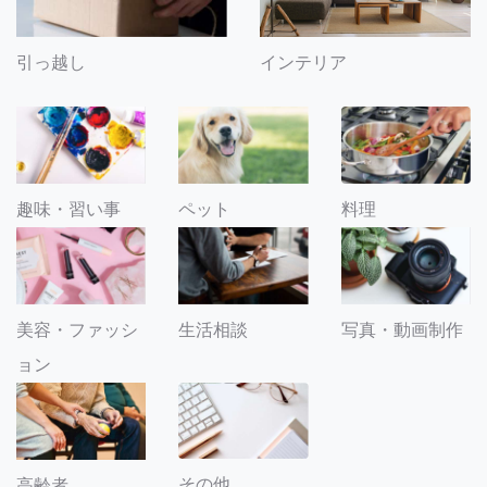
引っ越し
インテリア
趣味・習い事
ペット
料理
美容・ファッシ
生活相談
写真・動画制作
ョン
その他
高齢者