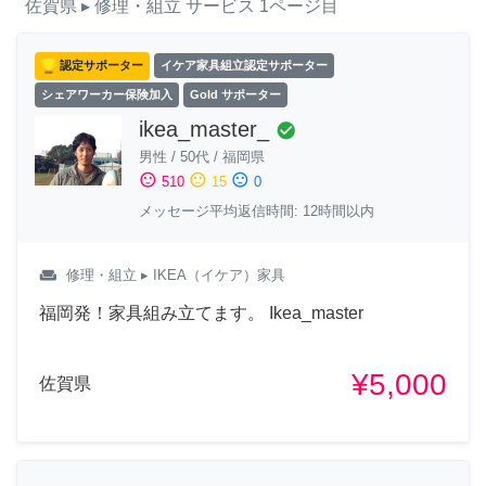
佐賀県
▸ 修理・組立
サービス
1ページ目
認定サポーター
イケア家具組立認定サポーター
シェアワーカー保険加入
Gold サポーター
ikea_master_
check_circle
男性
/
50代
/
福岡県
sentiment_satisfied
sentiment_neutral
sentiment_dissatisfied
510
15
0
メッセージ平均返信時間: 12時間以内
weekend
修理・組立
▸ IKEA（イケア）家具
福岡発！家具組み立てます。 Ikea_master
¥5,000
佐賀県