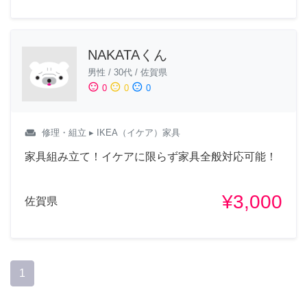
NAKATAくん
男性
/
30代
/
佐賀県
sentiment_satisfied
sentiment_neutral
sentiment_dissatisfied
0
0
0
weekend
修理・組立
▸ IKEA（イケア）家具
家具組み立て！イケアに限らず家具全般対応可能！
¥3,000
佐賀県
1