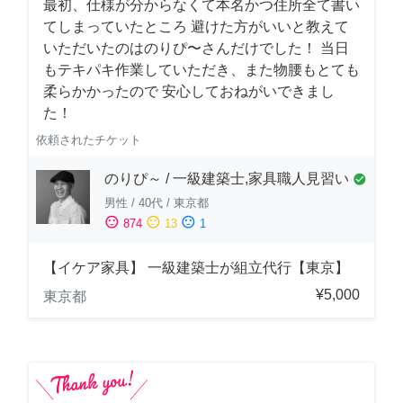
最初、仕様が分からなくて本名かつ住所全て書い
てしまっていたところ 避けた方がいいと教えて
いただいたのはのりぴ〜さんだけでした！ 当日
もテキパキ作業していただき、また物腰もとても
柔らかかったので 安心しておねがいできまし
た！
依頼されたチケット
のりぴ～ / 一級建築士,家具職人見習い
check_circle
男性
/
40代
/
東京都
sentiment_satisfied
sentiment_neutral
sentiment_dissatisfied
874
13
1
【イケア家具】 一級建築士が組立代行【東京】
¥5,000
東京都