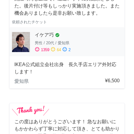
た。後片付け等もしっかり実施頂きました。また
機会ありましたら是非お願い致します。
依頼されたチケット
イケア巧
check_circle
男性
/
20代
/
愛知県
sentiment_satisfied
sentiment_neutral
sentiment_dissatisfied
1359
64
2
IKEA公式組立会社出身 長久手店エリア外対応
します！
¥6,500
愛知県
この度はありがとうございます！ 急なお願いに
もかかわらず丁寧に対応して頂き、とても助かり