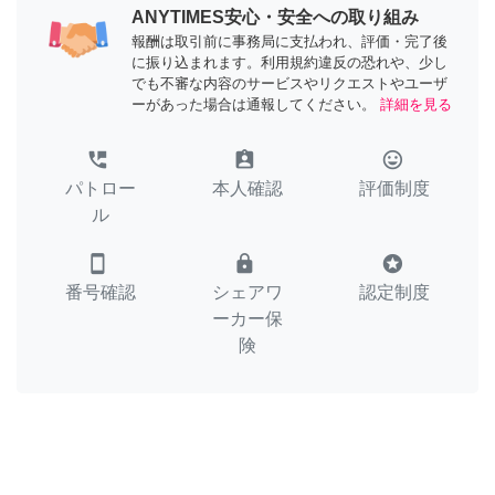
ANYTIMES安心・安全への取り組み
報酬は取引前に事務局に支払われ、評価・完了後
に振り込まれます。利用規約違反の恐れや、少し
でも不審な内容のサービスやリクエストやユーザ
ーがあった場合は通報してください。
詳細を見る
perm_phone_msg
assignment_ind
tag_faces
パトロー
本人確認
評価制度
ル
smartphone
lock
stars
番号確認
シェアワ
認定制度
ーカー保
険