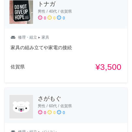
トナガ
男性
/
40代
/
佐賀県
sentiment_satisfied
sentiment_neutral
sentiment_dissatisfied
0
0
0
weekend
修理・組立
▸ 家具
家具の組み立てや家電の接続
¥3,500
佐賀県
さがもぐ
男性
/
60代
/
佐賀県
sentiment_satisfied
sentiment_neutral
sentiment_dissatisfied
0
0
0
weekend
修理・組立
▸ パソコン