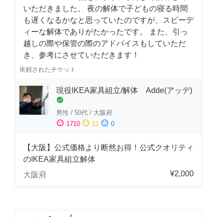
いただきました。 夜の解体で子どもの寝る時間
も遅くなるかなと思っていたのですが、スピーデ
ィーな解体でありがたかったです。 また、引っ
越しの際や保管の際のアドバイスもしていただ
き、参考にさせていただきます！
依頼されたチケット
現役IKEA家具組立/解体 Adde(アッデ)
check_circle
男性
/
50代
/
大阪府
sentiment_satisfied
sentiment_neutral
sentiment_dissatisfied
1710
11
0
【大阪】公式価格より断然お得！公式クオリティ
のIKEA家具組立解体
¥2,000
大阪府