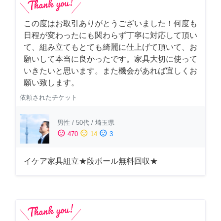
この度はお取引ありがとうございました！何度も
日程が変わったにも関わらず丁寧に対応して頂い
て、組み立てもとても綺麗に仕上げて頂いて、お
願いして本当に良かったです。家具大切に使って
いきたいと思います。また機会があれば宜しくお
願い致します。
依頼されたチケット
男性
/
50代
/
埼玉県
sentiment_satisfied
sentiment_neutral
sentiment_dissatisfied
470
14
3
イケア家具組立★段ボール無料回収★