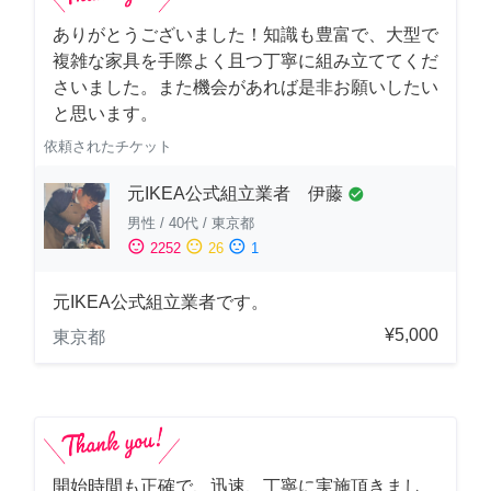
ありがとうございました！知識も豊富で、大型で
複雑な家具を手際よく且つ丁寧に組み立ててくだ
さいました。また機会があれば是非お願いしたい
と思います。
依頼されたチケット
元IKEA公式組立業者 伊藤
check_circle
男性
/
40代
/
東京都
sentiment_satisfied
sentiment_neutral
sentiment_dissatisfied
2252
26
1
元IKEA公式組立業者です。
¥5,000
東京都
開始時間も正確で、迅速、丁寧に実施頂きまし