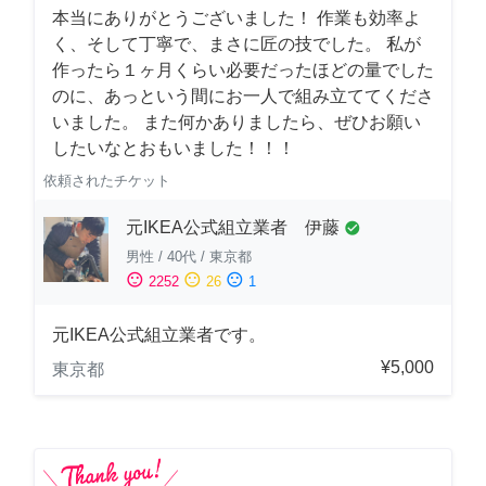
本当にありがとうございました！ 作業も効率よ
く、そして丁寧で、まさに匠の技でした。 私が
作ったら１ヶ月くらい必要だったほどの量でした
のに、あっという間にお一人で組み立ててくださ
いました。 また何かありましたら、ぜひお願い
したいなとおもいました！！！
依頼されたチケット
元IKEA公式組立業者 伊藤
check_circle
男性
/
40代
/
東京都
sentiment_satisfied
sentiment_neutral
sentiment_dissatisfied
2252
26
1
元IKEA公式組立業者です。
¥5,000
東京都