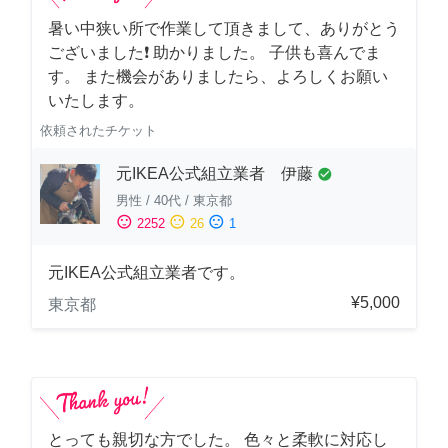
暑い中狭い所で作業して頂きまして、ありがとう
ございました❗️ 助かりました。 子供も喜んでま
す。 また機会がありましたら、よろしくお願い
いたします。
依頼されたチケット
元IKEA公式組立業者 伊藤
check_circle
男性
/
40代
/
東京都
sentiment_satisfied
sentiment_neutral
sentiment_dissatisfied
2252
26
1
元IKEA公式組立業者です。
¥5,000
東京都
とっても親切な方でした。 色々と柔軟に対応し