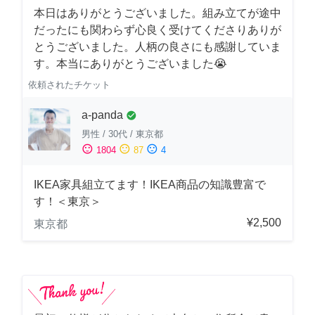
本日はありがとうございました。組み立てが途中
だったにも関わらず心良く受けてくださりありが
とうございました。人柄の良さにも感謝していま
す。本当にありがとうございました😭
依頼されたチケット
a-panda
check_circle
男性
/
30代
/
東京都
sentiment_satisfied
sentiment_neutral
sentiment_dissatisfied
1804
87
4
IKEA家具組立てます！IKEA商品の知識豊富で
す！＜東京＞
¥2,500
東京都