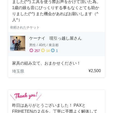
ました(^^) 工具を使う際お声をかけて頂いた為、
1歳の娘も音にびっくりする事もなくとても助か
りました(^^) また機会があればお願いします（^
人^）
依頼されたチケット
ケーナイ 現引っ越し屋さん
男性
/
40代
/
東京都
sentiment_satisfied
sentiment_neutral
sentiment_dissatisfied
257
14
1
家具の組み立て、おまかせください！
¥2,500
埼玉県
昨日はありがとうございました！ PAXと
FRIHETENの２点を、丁寧に手際よく解体して