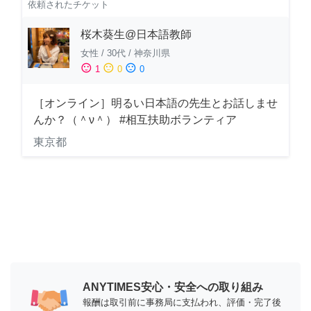
依頼されたチケット
桜木葵生@日本語教師
女性
/
30代
/
神奈川県
sentiment_satisfied
sentiment_neutral
sentiment_dissatisfied
1
0
0
［オンライン］明るい日本語の先生とお話しませ
んか？（＾ν＾） #相互扶助ボランティア
東京都
ANYTIMES安心・安全への取り組み
報酬は取引前に事務局に支払われ、評価・完了後