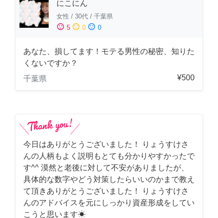
にこにん
女性
/
30代
/
千葉県
sentiment_satisfied
sentiment_neutral
sentiment_dissatisfied
5
0
0
あなた、損してます！モテる男性の秘密、知りた
くないですか？
¥500
千葉県
今日はありがとうございました！ りょうすけさ
んの人柄もよく説明もとても分かりやすかったで
す^^ 漠然と老後に対して不安がありましたが、
具体的な数字やどう対策したらいいのかまで教え
て頂きありがとうございました！ りょうすけさ
んのアドバイスを元にしっかり資産形成をしてい
こうと思います☀︎