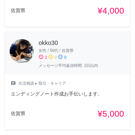
¥4,000
佐賀県
okko30
女性
/
50代
/
佐賀県
sentiment_satisfied
sentiment_neutral
sentiment_dissatisfied
2
0
0
メッセージ平均返信時間: 2日以内
chat
生活相談
▸ 取引・キャリア
エンディングノート作成お手伝いします。
¥5,000
佐賀県