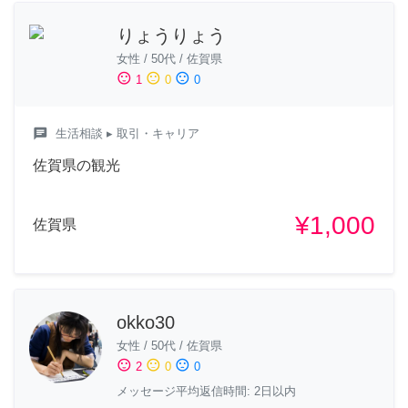
りょうりょう
女性
/
50代
/
佐賀県
sentiment_satisfied
sentiment_neutral
sentiment_dissatisfied
1
0
0
chat
生活相談
▸ 取引・キャリア
佐賀県の観光
¥1,000
佐賀県
okko30
女性
/
50代
/
佐賀県
sentiment_satisfied
sentiment_neutral
sentiment_dissatisfied
2
0
0
メッセージ平均返信時間: 2日以内