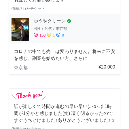
依頼されたチケット
ゆうやクリーン
check_circle
男性
/
40代
/
東京都
sentiment_satisfied
sentiment_neutral
sentiment_dissatisfied
150
1
0
コロナの中でも売上は変わりません。将来に不安
を感じ、副業を始めたい方、さらに
¥20,000
東京都
話が楽しくて時間が進むの早い早い(｡･о･｡)! 1時
間が1分かと感じました(笑) 凄く明るかったので
すぐうちとけました♪ありがとうございました♪☆
依頼されたチケット