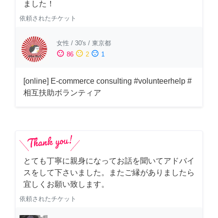
ました！
依頼されたチケット
女性
/
30's
/
東京都
sentiment_satisfied
sentiment_neutral
sentiment_dissatisfied
86
2
1
[online] E-commerce consulting #volunteerhelp #
相互扶助ボランティア
とても丁寧に親身になってお話を聞いてアドバイ
スをして下さいました。またご縁がありましたら
宜しくお願い致します。
依頼されたチケット