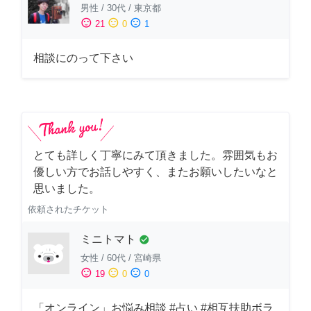
男性
/
30代
/
東京都
sentiment_satisfied
sentiment_neutral
sentiment_dissatisfied
21
0
1
相談にのって下さい
とても詳しく丁寧にみて頂きました。雰囲気もお
優しい方でお話しやすく、またお願いしたいなと
思いました。
依頼されたチケット
ミニトマト
check_circle
女性
/
60代
/
宮崎県
sentiment_satisfied
sentiment_neutral
sentiment_dissatisfied
19
0
0
「オンライン」お悩み相談 #占い #相互扶助ボラ