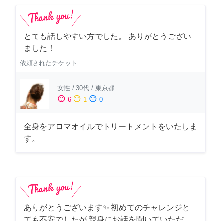
とても話しやすい方でした。 ありがとうござい
ました！
依頼されたチケット
女性
/
30代
/
東京都
sentiment_satisfied
sentiment_neutral
sentiment_dissatisfied
6
1
0
全身をアロマオイルでトリートメントをいたしま
す。
ありがとうございます✨ 初めてのチャレンジと
ても不安でしたが 親身にお話を聞いていただ