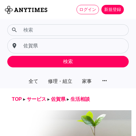
ログイン
新規登録
search
place
検索
more_horiz
全て
修理・組立
家事
TOP
▸
サービス
▸
佐賀県
▸
生活相談