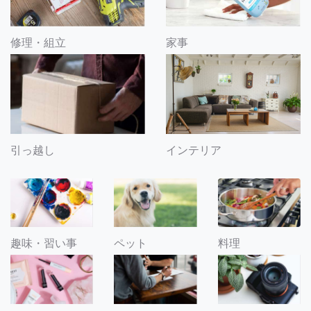
修理・組立
家事
引っ越し
インテリア
趣味・習い事
ペット
料理