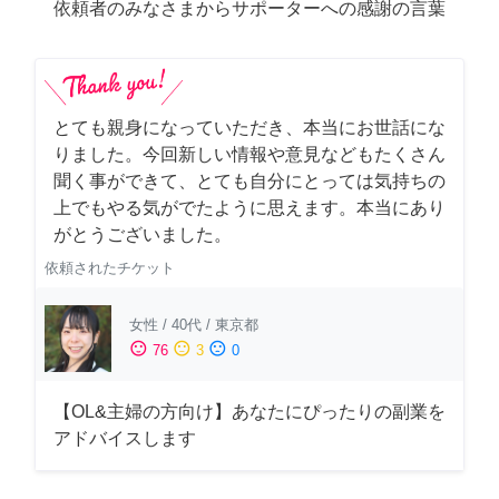
依頼者のみなさまからサポーターへの感謝の言葉
とても親身になっていただき、本当にお世話にな
りました。今回新しい情報や意見などもたくさん
聞く事ができて、とても自分にとっては気持ちの
上でもやる気がでたように思えます。本当にあり
がとうございました。
依頼されたチケット
女性
/
40代
/
東京都
sentiment_satisfied
sentiment_neutral
sentiment_dissatisfied
76
3
0
【OL&主婦の方向け】あなたにぴったりの副業を
アドバイスします