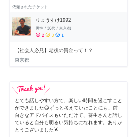
依頼されたチケット
りょうすけ1992
男性
/
30代
/
東京都
sentiment_satisfied
sentiment_neutral
sentiment_dissatisfied
2
0
1
【社会人必見】老後の資金って！？
東京都
とても話しやすい方で、楽しい時間を過ごすこと
ができました😊ずっと考えていたことにも、前
向きなアドバイスもいただけて、葵生さんと話し
ていると自分も明るい気持ちになれます。ありが
とうございました🌟