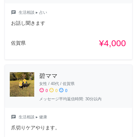
chat
生活相談
▸ 占い
お話し聞きます
¥4,000
佐賀県
碧ママ
女性
/
40代
/
佐賀県
sentiment_satisfied
sentiment_neutral
sentiment_dissatisfied
0
0
0
メッセージ平均返信時間: 30分以内
chat
生活相談
▸ 健康
爪切りケアやります。