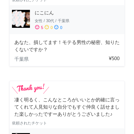
にこにん
女性
/
30代
/
千葉県
sentiment_satisfied
sentiment_neutral
sentiment_dissatisfied
5
0
0
あなた、損してます！モテる男性の秘密、知りた
くないですか？
¥500
千葉県
凄く明るく、こんなところがいいとか的確に言っ
てくれて人見知りな自分でもすぐ仲良く話せまし
た楽しかったですーありがとうございました♪
依頼されたチケット