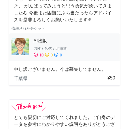
き、 がんばってみようと思う勇気が湧いてきま
した💪 今後また困難にぶち当たったらアドバイ
スを是非よろしくお願いいたします☺️
依頼されたチケット
AI物販
男性
/
40代
/
北海道
sentiment_satisfied
sentiment_neutral
sentiment_dissatisfied
10
0
0
申し訳ございません。今は募集してません。
¥50
千葉県
とても親切にご対応してくれました。ご自身のデ
ータを参考にわかりやすい説明をありがとうござ