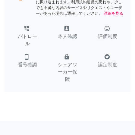
に振り込まれます。利用規約違反の恐れや、少し
でも不審な内容のサービスやリクエストやユーザ
ーがあった場合は通報してください。
詳細を見る
perm_phone_msg
assignment_ind
tag_faces
パトロー
本人確認
評価制度
ル
smartphone
lock
stars
番号確認
シェアワ
認定制度
ーカー保
険