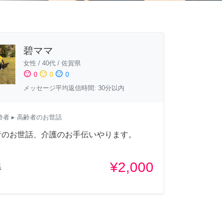
碧ママ
女性
/
40代
/
佐賀県
sentiment_satisfied
sentiment_neutral
sentiment_dissatisfied
0
0
0
メッセージ平均返信時間: 30分以内
齢者
▸ 高齢者のお世話
者のお世話、介護のお手伝いやります。
¥2,000
県