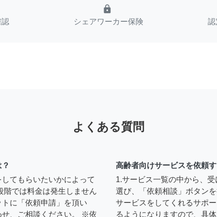
lock
確認
シェアワーカー保険
認
よくある質問
は？
高齢者向けサービスを依頼す
をしてもらいたいかによって
1.サービス一覧の中から、
段階では料金は発生しません
選び、「依頼相談」ボタンを
ットに「依頼申請」を頂い
サービスをしてくれるサポー
せ、ご相談ください。 ※依
るようになりますので、具体