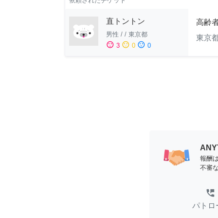
依頼されたチケット
直トントン
高齢
男性
/
/
東京都
東京
sentiment_satisfied
sentiment_neutral
sentiment_dissatisfied
3
0
0
AN
報酬
不審
perm_phone_msg
パトロ