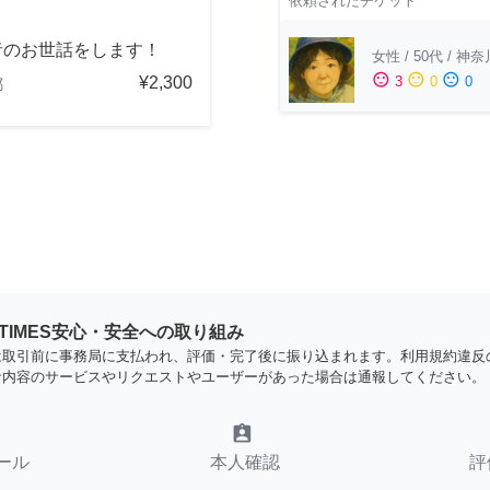
依頼されたチケット
者のお世話をします！
女性
/
50代
/
神奈
sentiment_satisfied
sentiment_neutral
sentiment_dissatisfied
¥2,300
3
0
0
都
YTIMES安心・安全への取り組み
は取引前に事務局に支払われ、評価・完了後に振り込まれます。利用規約違反
な内容のサービスやリクエストやユーザーがあった場合は通報してください。
assignment_ind
ール
本人確認
評