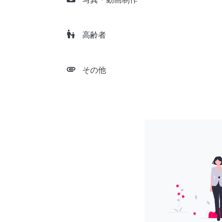
escalator_warning
高齢者
attachment
その他