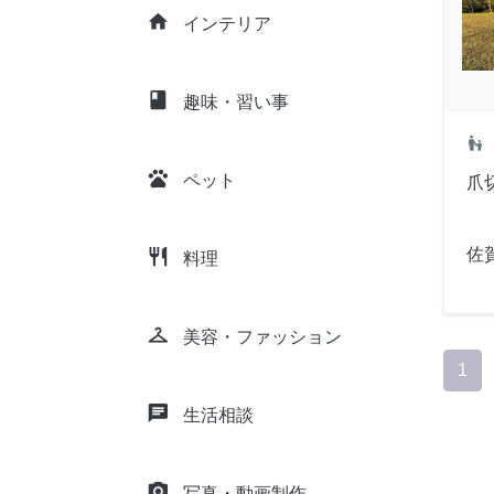
home
インテリア
class
趣味・習い事
escalator_warning
pets
ペット
爪
佐
restaurant
料理
checkroom
美容・ファッション
1
chat
生活相談
camera_alt
写真・動画制作