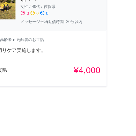
女性
/
40代
/
佐賀県
sentiment_satisfied
sentiment_neutral
sentiment_dissatisfied
0
0
0
メッセージ平均返信時間: 30分以内
高齢者
▸ 高齢者のお世話
切りケア実施します。
¥4,000
賀県