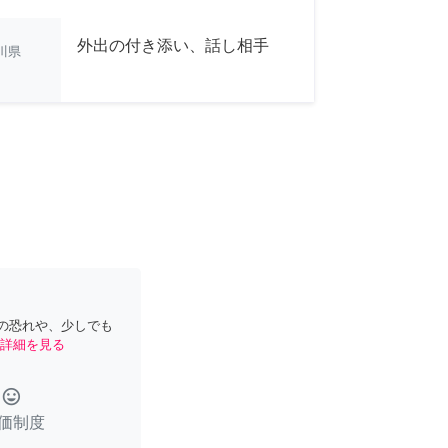
外出の付き添い、話し相手
川県
の恐れや、少しでも
詳細を見る
tag_faces
価制度