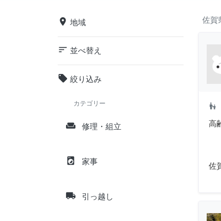
佐賀
place
地域
sort
並べ替え
local_offer
絞り込み
カテゴリー
escalator_warning
高
weekend
修理・組立
local_laundry_service
家事
佐
local_shipping
引っ越し