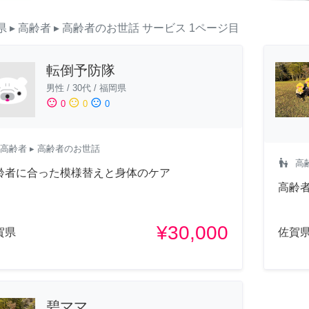
県
▸ 高齢者
▸ 高齢者のお世話
サービス
1ページ目
転倒予防隊
男性
/
30代
/
福岡県
sentiment_satisfied
sentiment_neutral
sentiment_dissatisfied
0
0
0
高齢者
▸ 高齢者のお世話
escalator_warning
高
齢者に合った模様替えと身体のケア
高齢
¥30,000
賀県
佐賀
碧ママ