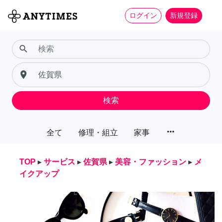
ログイン
新規登録
search
place
検索
more_horiz
全て
修理・組立
家事
TOP
▸
サービス
▸
佐賀県
▸
美容・ファッション
▸
メ
イクアップ