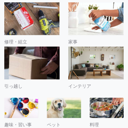
修理・組立
家事
引っ越し
インテリア
趣味・習い事
ペット
料理