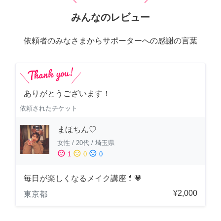
みんなのレビュー
依頼者のみなさまからサポーターへの感謝の言葉
ありがとうございます！
依頼されたチケット
まほちん♡
女性
/
20代
/
埼玉県
sentiment_satisfied
sentiment_neutral
sentiment_dissatisfied
1
0
0
毎日が楽しくなるメイク講座💄💗
¥2,000
東京都