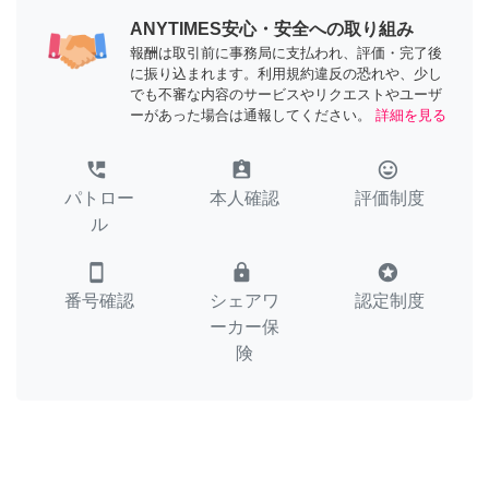
ANYTIMES安心・安全への取り組み
報酬は取引前に事務局に支払われ、評価・完了後
に振り込まれます。利用規約違反の恐れや、少し
でも不審な内容のサービスやリクエストやユーザ
ーがあった場合は通報してください。
詳細を見る
perm_phone_msg
assignment_ind
tag_faces
パトロー
本人確認
評価制度
ル
smartphone
lock
stars
番号確認
シェアワ
認定制度
ーカー保
険