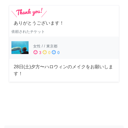
ありがとうございます！
依頼されたチケット
女性
/
/
東京都
sentiment_satisfied
sentiment_neutral
sentiment_dissatisfied
3
0
0
28日(土)夕方〜ハロウィンのメイクをお願いしま
す！