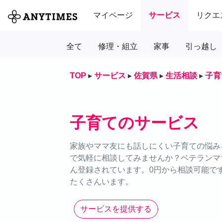
マイページ
サービス
リクエ
全て
修理・組立
家事
引っ越し
TOP
▸
サービス
▸
佐賀県
▸
生活相談
▸
子育
子育てのサービス
家族やママ友にも話しにくい子育ての悩みを
で気軽に相談してみませんか？ベテランマ
ん登録されています。0円から相談可能で
たくさんいます。
サービスを提供する