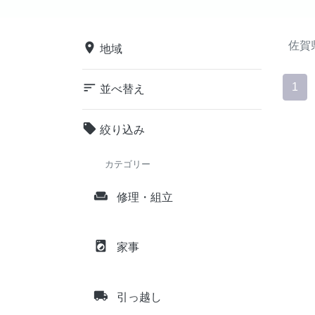
佐賀
place
地域
sort
1
並べ替え
local_offer
絞り込み
カテゴリー
weekend
修理・組立
local_laundry_service
家事
local_shipping
引っ越し