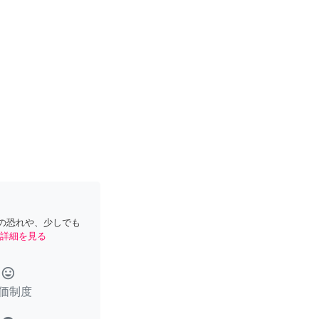
の恐れや、少しでも
詳細を見る
tag_faces
価制度