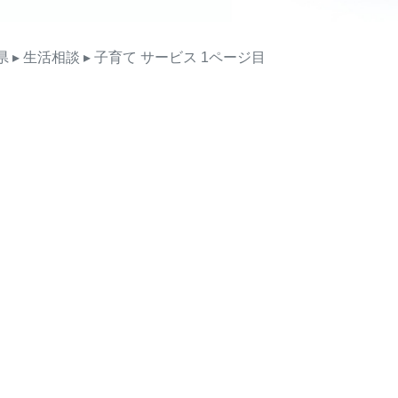
県
▸ 生活相談
▸ 子育て
サービス
1ページ目