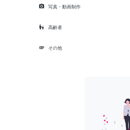
camera_alt
写真・動画制作
escalator_warning
高齢者
attachment
その他