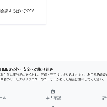
会議するばい(^O^)/
YTIMES安心・安全への取り組み
は取引前に事務局に支払われ、評価・完了後に振り込まれます。利用規約違反
な内容のサービスやリクエストやユーザーがあった場合は通報してください。
assignment_ind
ール
本人確認
評