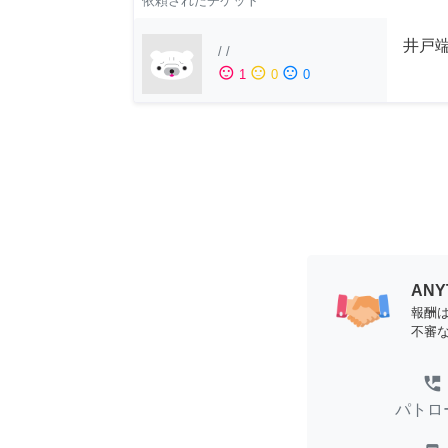
依頼されたチケット
井戸端
/
/
sentiment_satisfied
sentiment_neutral
sentiment_dissatisfied
1
0
0
AN
報酬
不審
perm_phone_msg
パトロ