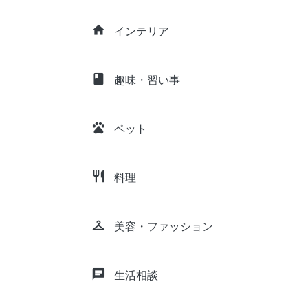
home
インテリア
class
趣味・習い事
pets
ペット
restaurant
料理
checkroom
美容・ファッション
chat
生活相談