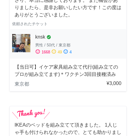
さり、本当に感謝しております。 また機会があ
りましたら、是非お願いしたい方です！この度は
ありがとうございました。
依頼されたチケット
knsk
check_circle
男性
/
50代
/
東京都
sentiment_satisfied
sentiment_neutral
sentiment_dissatisfied
1668
49
4
【当日可】イケア家具組み立て代行(組み立ての
プロが組み立てます)＊ワクチン3回目接種済み
¥3,000
東京都
IKEAのベッドを組み立てて頂きました。 1人じ
ゃ手も付けられなかったので、とても助かりまし