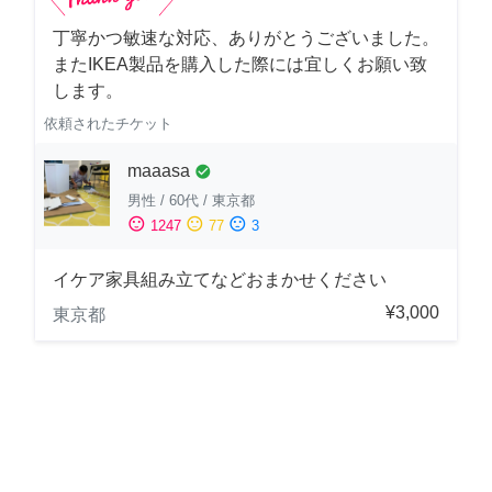
丁寧かつ敏速な対応、ありがとうございました。
またIKEA製品を購入した際には宜しくお願い致
します。
依頼されたチケット
maaasa
check_circle
男性
/
60代
/
東京都
sentiment_satisfied
sentiment_neutral
sentiment_dissatisfied
1247
77
3
イケア家具組み立てなどおまかせください
¥3,000
東京都