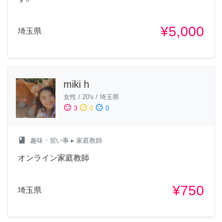
¥5,000
埼玉県
miki h
女性
/
20's
/
埼玉県
sentiment_satisfied
sentiment_neutral
sentiment_dissatisfied
3
0
0
class
趣味・習い事
▸ 家庭教師
オンライン家庭教師
¥750
埼玉県