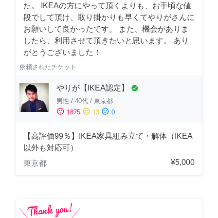
た。 IKEAの方にやって頂くよりも、お手頃な値
段でして頂け、取り掛かりも早くてやりがさんに
お願いして良かったです。 また、機会がありま
したら、利用させて頂きたいと思います。 あり
がとうございました！
依頼されたチケット
やりが【IKEA認定】
check_circle
男性
/
40代
/
東京都
sentiment_satisfied
sentiment_neutral
sentiment_dissatisfied
1875
13
0
【高評価99％】IKEA家具組み立て・解体（IKEA
以外も対応可）
¥5,000
東京都