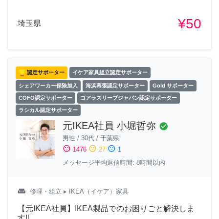
¥50
埼玉県
認定サポーター
イケア家具組立認定サポーター
シェアワーカー保険加入
海浜幕張認定サポーター
Gold サポーター
COFO認定サポーター
コアラスリープジャパン認定サポーター
ラシカル認定サポーター
元IKEA社員 小堀哲弥
check_circle
男性
/
30代
/
千葉県
sentiment_satisfied
sentiment_neutral
sentiment_dissatisfied
1476
27
1
メッセージ平均返信時間: 8時間以内
weekend
修理・組立
▸ IKEA（イケア）家具
【元IKEA社員】IKEA製品でのお困りごと解決しま
す‼︎