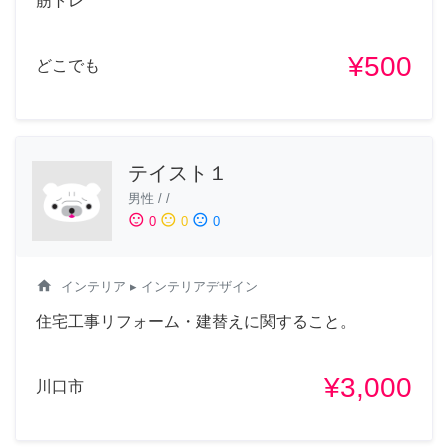
筋トレ
¥500
どこでも
テイスト１
男性
/
/
sentiment_satisfied
sentiment_neutral
sentiment_dissatisfied
0
0
0
home
インテリア
▸ インテリアデザイン
住宅工事リフォーム・建替えに関すること。
¥3,000
川口市