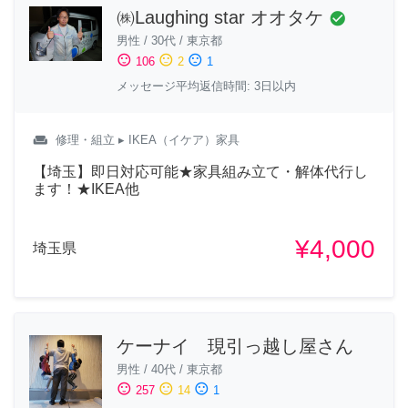
㈱Laughing star オオタケ
check_circle
男性
/
30代
/
東京都
sentiment_satisfied
sentiment_neutral
sentiment_dissatisfied
106
2
1
メッセージ平均返信時間: 3日以内
weekend
修理・組立
▸ IKEA（イケア）家具
【埼玉】即日対応可能★家具組み立て・解体代行し
ます！★IKEA他
¥4,000
埼玉県
ケーナイ 現引っ越し屋さん
男性
/
40代
/
東京都
sentiment_satisfied
sentiment_neutral
sentiment_dissatisfied
257
14
1