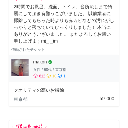
2時間でお風呂、洗面、トイレ、台所流しまで綺
麗にして頂き有難うございました。 以前業者に
掃除してもらった時よりも赤カビなどの汚れがし
っかりと落ちていてびっくりしました！ 本当に
ありがとうございました。 またよろしくお願い
申し上げますm(_ _)m
依頼されたチケット
makon
check_circle
女性
/
60代
/
東京都
sentiment_satisfied
sentiment_neutral
sentiment_dissatisfied
812
16
1
クオリティの高いお掃除
¥7,000
東京都