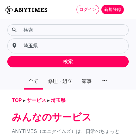
ログイン
新規登録
search
place
検索
more_horiz
全て
修理・組立
家事
TOP
▸
サービス
▸
埼玉県
みんなのサービス
ANYTIMES（エニタイムズ）は、日常のちょっと