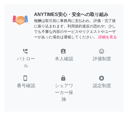
ANYTIMES安心・安全への取り組み
報酬は取引前に事務局に支払われ、評価・完了後
に振り込まれます。利用規約違反の恐れや、少し
でも不審な内容のサービスやリクエストやユーザ
ーがあった場合は通報してください。
詳細を見る
perm_phone_msg
assignment_ind
tag_faces
パトロー
本人確認
評価制度
ル
smartphone
lock
stars
番号確認
シェアワ
認定制度
ーカー保
険