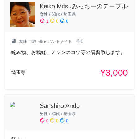
Keiko Mitsuみっちーのテーブル
女性
/
60代
/
埼玉県
sentiment_satisfied
sentiment_neutral
sentiment_dissatisfied
1
0
0
class
趣味・習い事
▸ ハンドメイド・手芸
編み物、お裁縫、ミシンのコツ等の講習致します。
¥3,000
埼玉県
Sanshiro Ando
男性
/
30代
/
埼玉県
sentiment_satisfied
sentiment_neutral
sentiment_dissatisfied
0
0
0