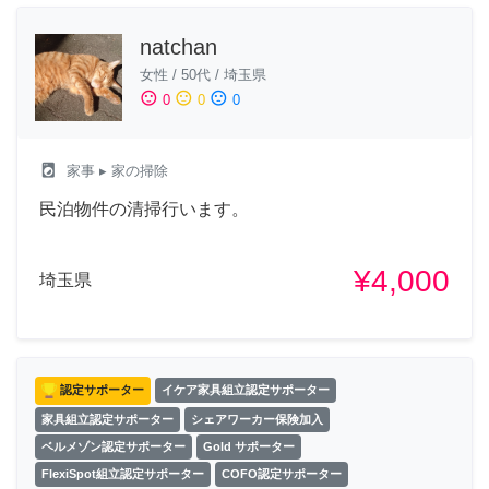
natchan
女性
/
50代
/
埼玉県
sentiment_satisfied
sentiment_neutral
sentiment_dissatisfied
0
0
0
local_laundry_service
家事
▸ 家の掃除
民泊物件の清掃行います。
¥4,000
埼玉県
認定サポーター
イケア家具組立認定サポーター
家具組立認定サポーター
シェアワーカー保険加入
ベルメゾン認定サポーター
Gold サポーター
FlexiSpot組立認定サポーター
COFO認定サポーター