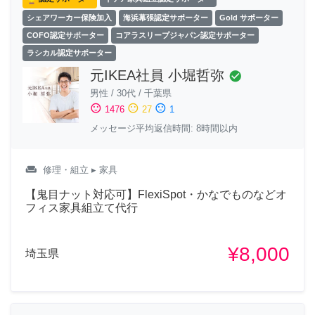
シェアワーカー保険加入
海浜幕張認定サポーター
Gold サポーター
COFO認定サポーター
コアラスリープジャパン認定サポーター
ラシカル認定サポーター
元IKEA社員 小堀哲弥
check_circle
男性
/
30代
/
千葉県
sentiment_satisfied
sentiment_neutral
sentiment_dissatisfied
1476
27
1
メッセージ平均返信時間: 8時間以内
weekend
修理・組立
▸ 家具
【鬼目ナット対応可】FlexiSpot・かなでものなどオ
フィス家具組立て代行
¥8,000
埼玉県