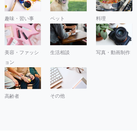
趣味・習い事
ペット
料理
美容・ファッシ
生活相談
写真・動画制作
ョン
その他
高齢者