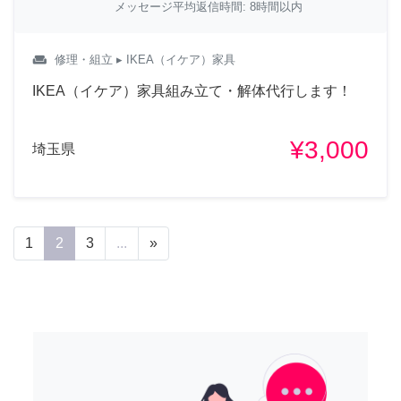
メッセージ平均返信時間: 8時間以内
weekend
修理・組立
▸ IKEA（イケア）家具
IKEA（イケア）家具組み立て・解体代行します！
¥3,000
埼玉県
1
2
3
...
»