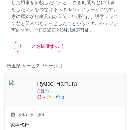
した用事を依頼したい人と、 空き時間などに仕事
をしたい人をつなげるスキルシェアサービスです。
家の掃除から家具組み立て、料理代行、語学レッス
ンなど日常のちょっとしたことからスキルシェアが
可能です。全国365日24時間対応可能。
サービスを提供する
埼玉県
サービス
2ページ目
Ryusei Hamura
男性
/
/
sentiment_satisfied
sentiment_neutral
sentiment_dissatisfied
6
0
0
local_laundry_service
家事
▸ 家の掃除
家事代行