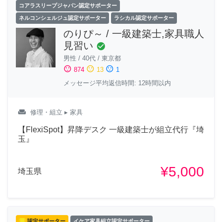
コアラスリープジャパン認定サポーター
ネルコンシェルジュ認定サポーター
ラシカル認定サポーター
のりぴ～ / 一級建築士,家具職人
見習い
check_circle
男性
/
40代
/
東京都
sentiment_satisfied
sentiment_neutral
sentiment_dissatisfied
874
13
1
メッセージ平均返信時間: 12時間以内
weekend
修理・組立
▸ 家具
【FlexiSpot】昇降デスク 一級建築士が組立代行『埼
玉』
¥5,000
埼玉県
認定サポーター
イケア家具組立認定サポーター