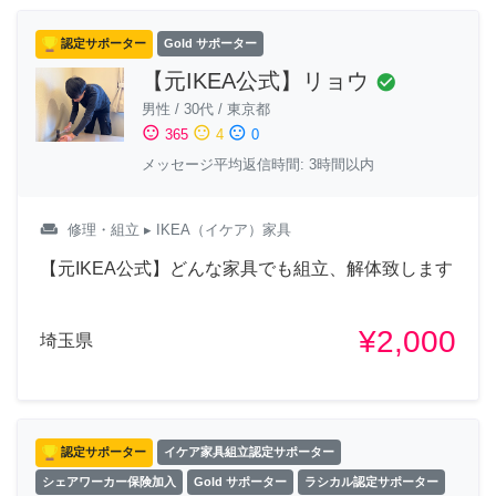
認定サポーター
Gold サポーター
【元IKEA公式】リョウ
check_circle
男性
/
30代
/
東京都
sentiment_satisfied
sentiment_neutral
sentiment_dissatisfied
365
4
0
メッセージ平均返信時間: 3時間以内
weekend
修理・組立
▸ IKEA（イケア）家具
【元IKEA公式】どんな家具でも組立、解体致します
¥2,000
埼玉県
認定サポーター
イケア家具組立認定サポーター
シェアワーカー保険加入
Gold サポーター
ラシカル認定サポーター