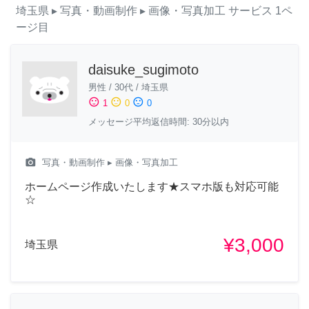
埼玉県
▸ 写真・動画制作
▸ 画像・写真加工
サービス
1ペ
ージ目
daisuke_sugimoto
男性
/
30代
/
埼玉県
sentiment_satisfied
sentiment_neutral
sentiment_dissatisfied
1
0
0
メッセージ平均返信時間: 30分以内
camera_alt
写真・動画制作
▸ 画像・写真加工
ホームページ作成いたします★スマホ版も対応可能
☆
¥3,000
埼玉県