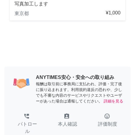
写真加工します
¥1,000
東京都
ANYTIMES安心・安全への取り組み
報酬は取引前に事務局に支払われ、評価・完了後
に振り込まれます。利用規約違反の恐れや、少し
でも不審な内容のサービスやリクエストやユーザ
ーがあった場合は通報してください。
詳細を見る
perm_phone_msg
assignment_ind
tag_faces
パトロー
本人確認
評価制度
ル