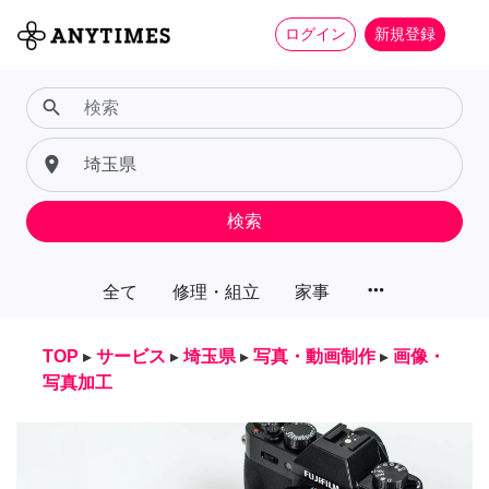
ログイン
新規登録
search
place
検索
more_horiz
全て
修理・組立
家事
TOP
▸
サービス
▸
埼玉県
▸
写真・動画制作
▸
画像・
写真加工