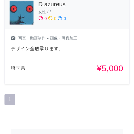
D.azureus
女性
/
/
sentiment_satisfied
sentiment_neutral
sentiment_dissatisfied
0
0
0
camera_alt
写真・動画制作
▸ 画像・写真加工
デザイン全般承ります。
¥5,000
埼玉県
1