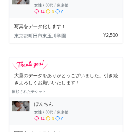
女性
/
30代
/
東京都
sentiment_satisfied
sentiment_neutral
sentiment_dissatisfied
14
0
0
写真をデータ化します！
¥2,500
東京都町田市東玉川学園
大量のデータをありがとうございました。引き続
きよろしくお願いいたします！
依頼されたチケット
ぽんちん
女性
/
30代
/
東京都
sentiment_satisfied
sentiment_neutral
sentiment_dissatisfied
14
0
0