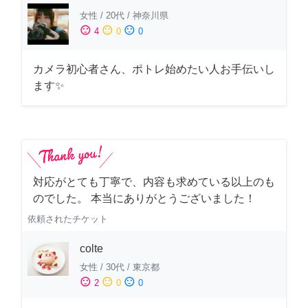
女性
/
20代
/
神奈川県
sentiment_satisfied
sentiment_neutral
sentiment_dissatisfied
4
0
0
カメラ初心者さん、ポトレ始めたい人お手伝いし
ます✨
対応がとても丁寧で、内容も求めている以上のも
のでした。 本当にありがとうございました！
依頼されたチケット
colte
女性
/
30代
/
東京都
sentiment_satisfied
sentiment_neutral
sentiment_dissatisfied
2
0
0