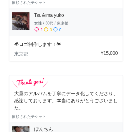
依頼されたチケット
Tsu白ma yuko
女性
/
30代
/
東京都
sentiment_satisfied
sentiment_neutral
sentiment_dissatisfied
2
0
0
🌟ロゴ制作します！🌟
¥15,000
東京都
大量のアルバムを丁寧にデータ化してくださり、
感謝しております。本当にありがとうございまし
た。
依頼されたチケット
ぽんちん