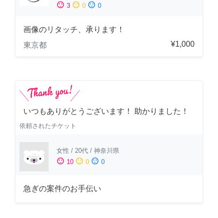
sentiment_satisfied
sentiment_neutral
sentiment_dissatisfied
3
0
0
画像のリタッチ、承ります！
¥1,000
東京都
いつもありがとうございます！ 助かりました！
依頼されたチケット
女性
/
20代
/
神奈川県
sentiment_satisfied
sentiment_neutral
sentiment_dissatisfied
10
0
0
急ぎの案件のお手伝い