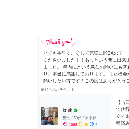
とても手早く、そして完璧にIKEAのテ
くださいました！！あっという間に出来
ました。 年内にという急なお願いにも関
り、本当に感謝しております。 また機会
願いしたい方です！この度はありがとう
依頼されたチケット
【当
て代
knsk
check_circle
立てま
男性
/
50代
/
東京都
種済
sentiment_satisfied
sentiment_neutral
sentiment_dissatisfied
1668
49
4