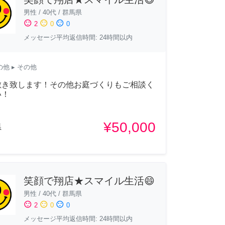
男性
/
40代
/
群馬県
sentiment_satisfied
sentiment_neutral
sentiment_dissatisfied
2
0
0
メッセージ平均返信時間: 24時間以内
の他
▸ その他
敷き致します！その他お庭づくりもご相談く
い！
¥50,000
県
笑顔で翔店★スマイル生活😄
男性
/
40代
/
群馬県
sentiment_satisfied
sentiment_neutral
sentiment_dissatisfied
2
0
0
メッセージ平均返信時間: 24時間以内