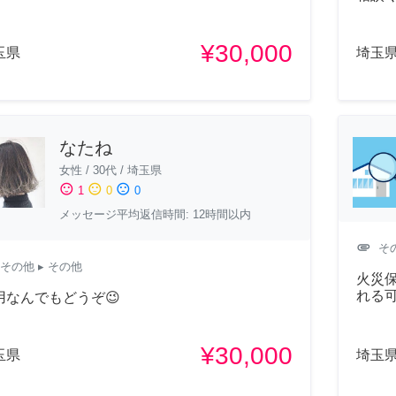
¥30,000
玉県
埼玉
なたね
女性
/
30代
/
埼玉県
sentiment_satisfied
sentiment_neutral
sentiment_dissatisfied
1
0
0
メッセージ平均返信時間: 12時間以内
attachment
そ
その他
▸ その他
火災保
れる
用なんでもどうぞ😉
¥30,000
玉県
埼玉