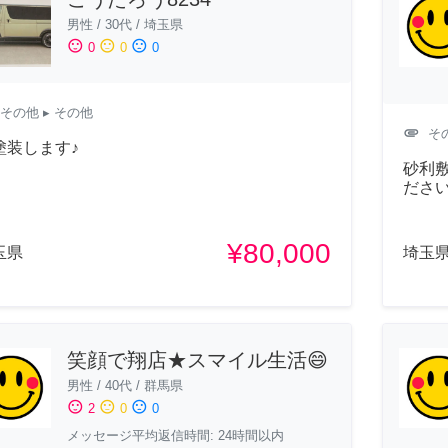
男性
/
30代
/
埼玉県
sentiment_satisfied
sentiment_neutral
sentiment_dissatisfied
0
0
0
その他
▸ その他
attachment
そ
塗装します♪
砂利
ださ
¥80,000
玉県
埼玉
笑顔で翔店★スマイル生活😄
男性
/
40代
/
群馬県
sentiment_satisfied
sentiment_neutral
sentiment_dissatisfied
2
0
0
メッセージ平均返信時間: 24時間以内