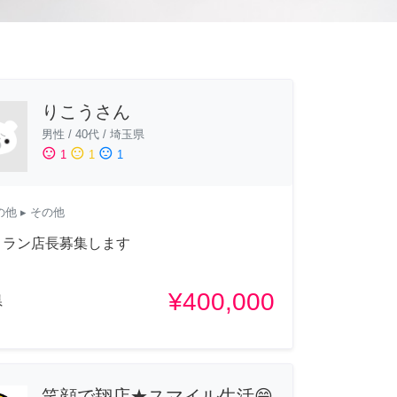
りこうさん
男性
/
40代
/
埼玉県
sentiment_satisfied
sentiment_neutral
sentiment_dissatisfied
1
1
1
の他
▸ その他
トラン店長募集します
¥400,000
県
笑顔で翔店★スマイル生活😄