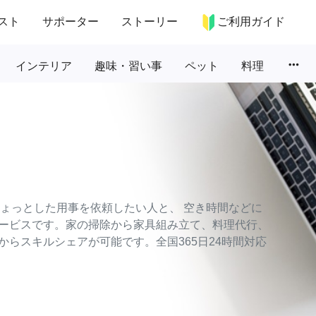
スト
サポーター
ストーリー
ご利用ガイド
more_horiz
インテリア
趣味・習い事
ペット
料理
のちょっとした用事を依頼したい人と、 空き時間などに
ービスです。家の掃除から家具組み立て、料理代行、
らスキルシェアが可能です。全国365日24時間対応