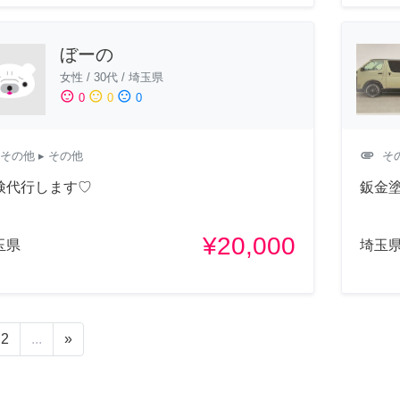
ぼーの
女性
/
30代
/
埼玉県
sentiment_satisfied
sentiment_neutral
sentiment_dissatisfied
0
0
0
attachment
その他
▸ その他
そ
検代行します♡
鈑金
¥20,000
玉県
埼玉
2
...
»