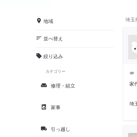
埼玉
place
地域
sort
並べ替え
local_offer
絞り込み
カテゴリー
attachment
家
weekend
修理・組立
埼
local_laundry_service
家事
local_shipping
引っ越し