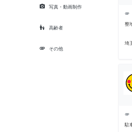
camera_alt
写真・動画制作
attachment
整
escalator_warning
高齢者
埼
attachment
その他
attachment
駐