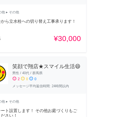
の他
▸ その他
栓から立水栓への切り替え工事承ります！
¥30,000
県
笑顔で翔店★スマイル生活😄
男性
/
40代
/
群馬県
sentiment_satisfied
sentiment_neutral
sentiment_dissatisfied
2
0
0
メッセージ平均返信時間: 24時間以内
の他
▸ その他
シート設置します！ その他お庭づくりもご
ください！