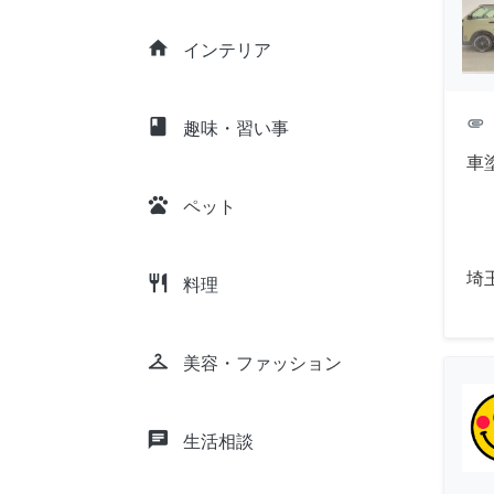
home
インテリア
attachment
class
趣味・習い事
車
pets
ペット
埼
restaurant
料理
checkroom
美容・ファッション
chat
生活相談