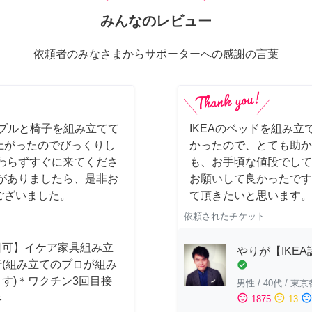
みんなのレビュー
依頼者のみなさまからサポーターへの感謝の言葉
ーブルと椅子を組み立てて
IKEAのベッドを組み立
上がったのでびっくりし
かったので、とても助か
わらずすぐに来てくださ
も、お手頃な値段でして
がありましたら、是非お
お願いして良かったです
ございました。
て頂きたいと思います。
依頼されたチケット
日可】イケア家具組み立
やりが【IKE
行(組み立てのプロが組み
check_circle
す)＊ワクチン3回目接
男性
/
40代
/
東京
み
sentiment_satisfied
sentiment_neutral
sentiment_dissatisfi
1875
13