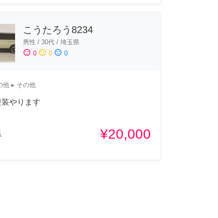
こうたろう8234
男性
/
30代
/
埼玉県
sentiment_satisfied
sentiment_neutral
sentiment_dissatisfied
0
0
0
の他
▸ その他
塗装やります
¥20,000
県