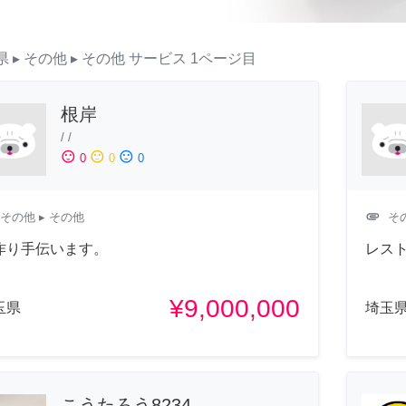
県
▸ その他
▸ その他
サービス
1ページ目
根岸
/
/
sentiment_satisfied
sentiment_neutral
sentiment_dissatisfied
0
0
0
attachment
その他
▸ その他
そ
作り手伝います。
レス
¥9,000,000
玉県
埼玉
こうたろう8234