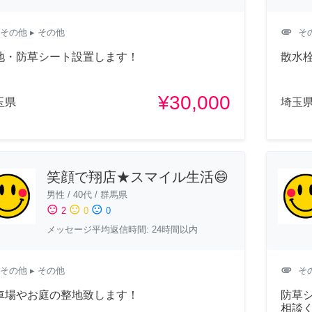
attachment
その他
▸ その他
そ
地・防草シート設置します！
散水
¥30,000
玉県
埼玉
笑顔で翔店★スマイル生活😄
男性
/
40代
/
群馬県
sentiment_satisfied
sentiment_neutral
sentiment_dissatisfied
2
0
0
メッセージ平均返信時間: 24時間以内
attachment
その他
▸ その他
そ
車場やお庭の整地致します！
防草
相談