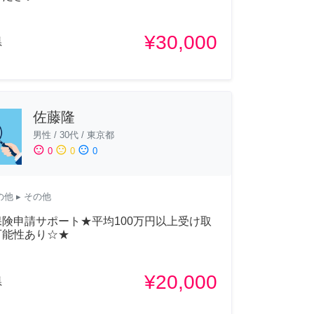
¥30,000
県
佐藤隆
男性
/
30代
/
東京都
sentiment_satisfied
sentiment_neutral
sentiment_dissatisfied
0
0
0
の他
▸ その他
険申請サポート★平均100万円以上受け取
可能性あり☆★
¥20,000
県