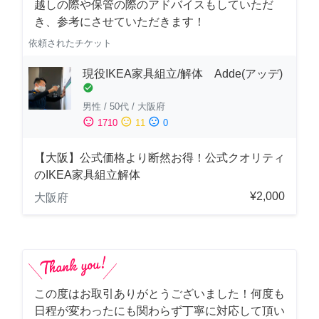
越しの際や保管の際のアドバイスもしていただ
き、参考にさせていただきます！
依頼されたチケット
現役IKEA家具組立/解体 Adde(アッデ)
check_circle
男性
/
50代
/
大阪府
sentiment_satisfied
sentiment_neutral
sentiment_dissatisfied
1710
11
0
【大阪】公式価格より断然お得！公式クオリティ
のIKEA家具組立解体
¥2,000
大阪府
この度はお取引ありがとうございました！何度も
日程が変わったにも関わらず丁寧に対応して頂い