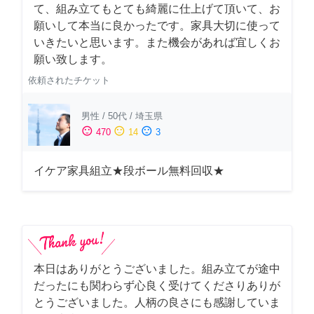
て、組み立てもとても綺麗に仕上げて頂いて、お
願いして本当に良かったです。家具大切に使って
いきたいと思います。また機会があれば宜しくお
願い致します。
依頼されたチケット
男性
/
50代
/
埼玉県
sentiment_satisfied
sentiment_neutral
sentiment_dissatisfied
470
14
3
イケア家具組立★段ボール無料回収★
本日はありがとうございました。組み立てが途中
だったにも関わらず心良く受けてくださりありが
とうございました。人柄の良さにも感謝していま