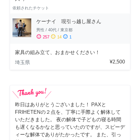
依頼されたチケット
ケーナイ 現引っ越し屋さん
男性
/
40代
/
東京都
sentiment_satisfied
sentiment_neutral
sentiment_dissatisfied
257
14
1
家具の組み立て、おまかせください！
¥2,500
埼玉県
昨日はありがとうございました！ PAXと
FRIHETENの２点を、丁寧に手際よく解体して
いただきました。 夜の解体で子どもの寝る時間
も遅くなるかなと思っていたのですが、スピーデ
ィーな解体でありがたかったです。 また、引っ