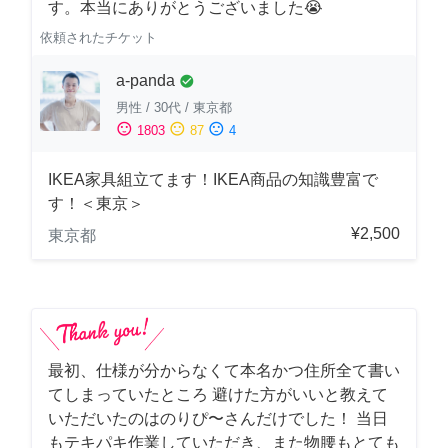
す。本当にありがとうございました😭
依頼されたチケット
a-panda
check_circle
男性
/
30代
/
東京都
sentiment_satisfied
sentiment_neutral
sentiment_dissatisfied
1803
87
4
IKEA家具組立てます！IKEA商品の知識豊富で
す！＜東京＞
¥2,500
東京都
最初、仕様が分からなくて本名かつ住所全て書い
てしまっていたところ 避けた方がいいと教えて
いただいたのはのりぴ〜さんだけでした！ 当日
もテキパキ作業していただき、また物腰もとても