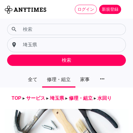
ログイン
新規登録
search
place
検索
more_horiz
全て
修理・組立
家事
TOP
▸
サービス
▸
埼玉県
▸
修理・組立
▸
水回り