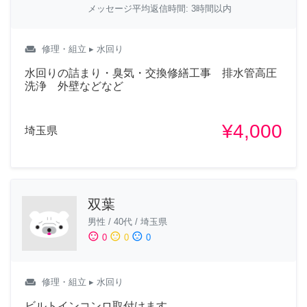
メッセージ平均返信時間: 3時間以内
weekend
修理・組立
▸ 水回り
水回りの詰まり・臭気・交換修繕工事 排水管高圧
洗浄 外壁などなど
¥4,000
埼玉県
双葉
男性
/
40代
/
埼玉県
sentiment_satisfied
sentiment_neutral
sentiment_dissatisfied
0
0
0
weekend
修理・組立
▸ 水回り
ビルトインコンロ取付けます。