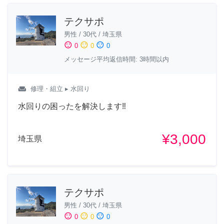
テクサポ
男性
/
30代
/
埼玉県
sentiment_satisfied
sentiment_neutral
sentiment_dissatisfied
0
0
0
メッセージ平均返信時間: 3時間以内
weekend
修理・組立
▸ 水回り
水回りの困ったを解決します‼︎
¥3,000
埼玉県
テクサポ
男性
/
30代
/
埼玉県
sentiment_satisfied
sentiment_neutral
sentiment_dissatisfied
0
0
0