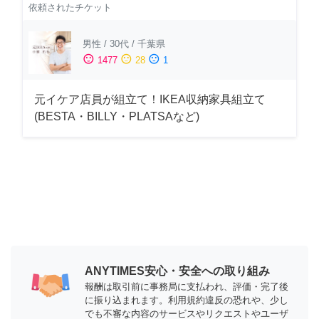
依頼されたチケット
男性
/
30代
/
千葉県
sentiment_satisfied
sentiment_neutral
sentiment_dissatisfied
1477
28
1
元イケア店員が組立て！IKEA収納家具組立て
(BESTA・BILLY・PLATSAなど)
ANYTIMES安心・安全への取り組み
報酬は取引前に事務局に支払われ、評価・完了後
に振り込まれます。利用規約違反の恐れや、少し
でも不審な内容のサービスやリクエストやユーザ