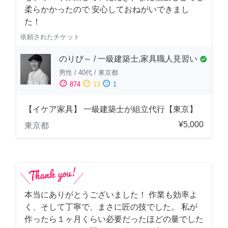
柔らかかったので 安心しておねがいできまし
た！
依頼されたチケット
のりぴ～ / 一級建築士,家具職人見習い
check_circle
男性
/
40代
/
東京都
sentiment_satisfied
sentiment_neutral
sentiment_dissatisfied
874
13
1
【イケア家具】 一級建築士が組立代行【東京】
¥5,000
東京都
本当にありがとうございました！ 作業も効率よ
く、そして丁寧で、まさに匠の技でした。 私が
作ったら１ヶ月くらい必要だったほどの量でした