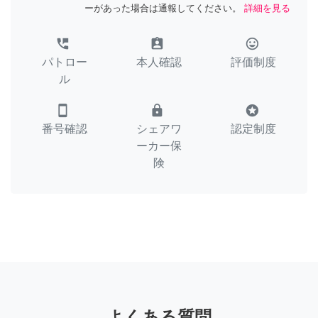
ーがあった場合は通報してください。
詳細を見る
perm_phone_msg
assignment_ind
tag_faces
パトロー
本人確認
評価制度
ル
smartphone
lock
stars
番号確認
シェアワ
認定制度
ーカー保
険
よくある質問