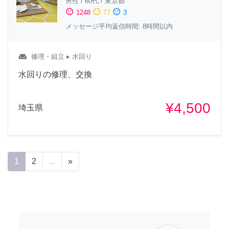
男性
/
60代
/
東京都
sentiment_satisfied
sentiment_neutral
sentiment_dissatisfied
1248
77
3
メッセージ平均返信時間: 8時間以内
weekend
修理・組立
▸ 水回り
水回りの修理、交換
¥4,500
埼玉県
1
2
...
»