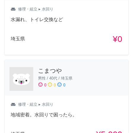
weekend
修理・組立
▸ 水回り
水漏れ、トイレ交換など
¥0
埼玉県
こまつや
男性
/
40代
/
埼玉県
sentiment_satisfied
sentiment_neutral
sentiment_dissatisfied
0
0
0
weekend
修理・組立
▸ 水回り
地域密着。水回りで困ったら。