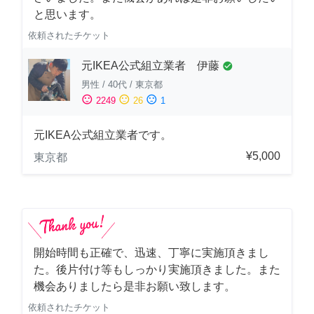
と思います。
依頼されたチケット
元IKEA公式組立業者 伊藤
check_circle
男性
/
40代
/
東京都
sentiment_satisfied
sentiment_neutral
sentiment_dissatisfied
2249
26
1
元IKEA公式組立業者です。
¥5,000
東京都
開始時間も正確で、迅速、丁寧に実施頂きまし
た。後片付け等もしっかり実施頂きました。また
機会ありましたら是非お願い致します。
依頼されたチケット