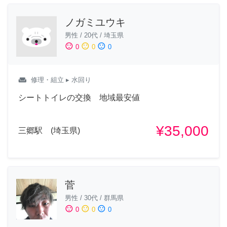
ノガミユウキ
男性
/
20代
/
埼玉県
sentiment_satisfied
sentiment_neutral
sentiment_dissatisfied
0
0
0
weekend
修理・組立
▸ 水回り
シートトイレの交換 地域最安値
¥35,000
三郷駅 (埼玉県)
菅
男性
/
30代
/
群馬県
sentiment_satisfied
sentiment_neutral
sentiment_dissatisfied
0
0
0