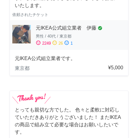
いたします。
依頼されたチケット
元IKEA公式組立業者 伊藤
check_circle
男性
/
40代
/
東京都
sentiment_satisfied
sentiment_neutral
sentiment_dissatisfied
2249
26
1
元IKEA公式組立業者です。
¥5,000
東京都
とっても親切な方でした。 色々と柔軟に対応し
ていただきありがとうございました！ またIKEA
の商品で組み立て必要な場合はお願いしたいで
す。