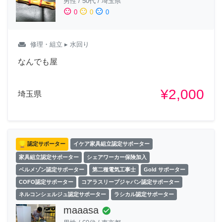
男性
/
50代
/
埼玉県
sentiment_satisfied
sentiment_neutral
sentiment_dissatisfied
0
0
0
weekend
修理・組立
▸ 水回り
なんでも屋
¥2,000
埼玉県
認定サポーター
イケア家具組立認定サポーター
家具組立認定サポーター
シェアワーカー保険加入
ベルメゾン認定サポーター
第二種電気工事士
Gold サポーター
COFO認定サポーター
コアラスリープジャパン認定サポーター
ネルコンシェルジュ認定サポーター
ラシカル認定サポーター
maaasa
check_circle