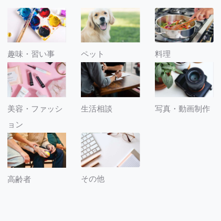
趣味・習い事
ペット
料理
美容・ファッシ
生活相談
写真・動画制作
ョン
その他
高齢者