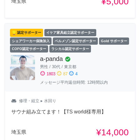
¥5,000
埼玉県
認定サポーター
イケア家具組立認定サポーター
シェアワーカー保険加入
ベルメゾン認定サポーター
Gold サポーター
COFO認定サポーター
ラシカル認定サポーター
a-panda
check_circle
男性
/
30代
/
東京都
sentiment_satisfied
sentiment_neutral
sentiment_dissatisfied
1803
87
4
メッセージ平均返信時間: 12時間以内
weekend
修理・組立
▸ 水回り
サウナ組み立てます！【TS world様専用】
¥14,000
埼玉県