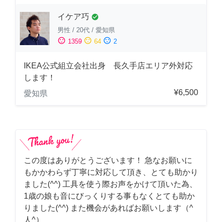
イケア巧
check_circle
男性
/
20代
/
愛知県
sentiment_satisfied
sentiment_neutral
sentiment_dissatisfied
1359
64
2
IKEA公式組立会社出身 長久手店エリア外対応
します！
¥6,500
愛知県
この度はありがとうございます！ 急なお願いに
もかかわらず丁寧に対応して頂き、とても助かり
ました(^^) 工具を使う際お声をかけて頂いた為、
1歳の娘も音にびっくりする事もなくとても助か
りました(^^) また機会があればお願いします（^
人^）