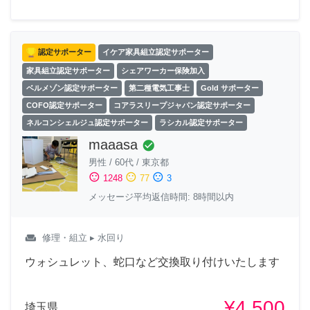
認定サポーター
イケア家具組立認定サポーター
家具組立認定サポーター
シェアワーカー保険加入
ベルメゾン認定サポーター
第二種電気工事士
Gold サポーター
COFO認定サポーター
コアラスリープジャパン認定サポーター
ネルコンシェルジュ認定サポーター
ラシカル認定サポーター
maaasa
check_circle
男性
/
60代
/
東京都
sentiment_satisfied
sentiment_neutral
sentiment_dissatisfied
1248
77
3
メッセージ平均返信時間: 8時間以内
weekend
修理・組立
▸ 水回り
ウォシュレット、蛇口など交換取り付けいたします
¥4,500
埼玉県