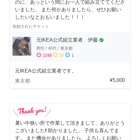
のに、あっという間にお一人で組み立ててくださ
いました。 また何かありましたら、ぜひお願い
したいなとおもいました！！！
依頼されたチケット
元IKEA公式組立業者 伊藤
check_circle
男性
/
40代
/
東京都
sentiment_satisfied
sentiment_neutral
sentiment_dissatisfied
2249
26
1
元IKEA公式組立業者です。
¥5,000
東京都
暑い中狭い所で作業して頂きまして、ありがとう
ございました❗️ 助かりました。 子供も喜んでま
す。 また機会がありましたら、よろしくお願い