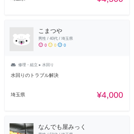
こまつや
男性
/
40代
/
埼玉県
sentiment_satisfied
sentiment_neutral
sentiment_dissatisfied
0
0
0
weekend
修理・組立
▸ 水回り
水回りのトラブル解決
¥4,000
埼玉県
なんでも屋みっく