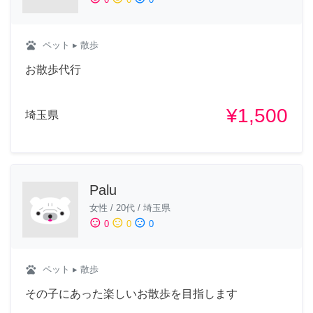
pets
ペット
▸ 散歩
お散歩代行
¥1,500
埼玉県
Palu
女性
/
20代
/
埼玉県
sentiment_satisfied
sentiment_neutral
sentiment_dissatisfied
0
0
0
pets
ペット
▸ 散歩
その子にあった楽しいお散歩を目指します