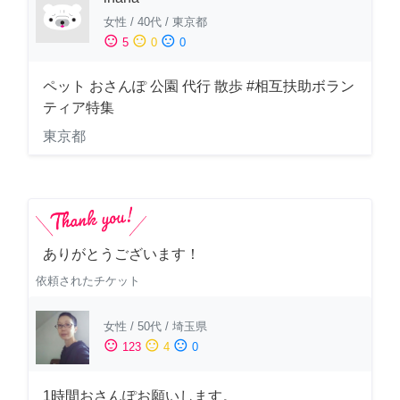
女性
/
40代
/
東京都
sentiment_satisfied
sentiment_neutral
sentiment_dissatisfied
5
0
0
ペット おさんぽ 公園 代行 散歩 #相互扶助ボラン
ティア特集
東京都
ありがとうございます！
依頼されたチケット
女性
/
50代
/
埼玉県
sentiment_satisfied
sentiment_neutral
sentiment_dissatisfied
123
4
0
1時間おさんぽお願いします。