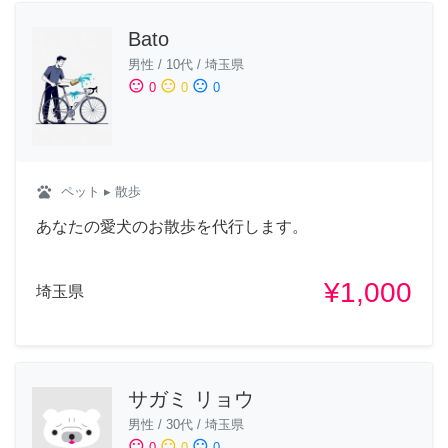
Bato
男性
/
10代
/
埼玉県
sentiment_satisfied
sentiment_neutral
sentiment_dissatisfied
0
0
0
pets
ペット
▸ 散歩
あなたの愛犬のお散歩を代行します。
¥1,000
埼玉県
サガミ リョウ
男性
/
30代
/
埼玉県
sentiment_satisfied
sentiment_neutral
sentiment_dissatisfied
0
0
0