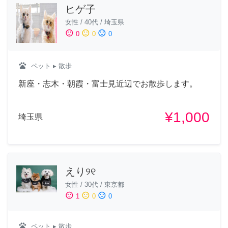
ヒゲ子
女性
/
40代
/
埼玉県
sentiment_satisfied
sentiment_neutral
sentiment_dissatisfied
0
0
0
pets
ペット
▸ 散歩
新座・志木・朝霞・富士見近辺でお散歩します。
¥1,000
埼玉県
えり୨୧
女性
/
30代
/
東京都
sentiment_satisfied
sentiment_neutral
sentiment_dissatisfied
1
0
0
pets
ペット
▸ 散歩