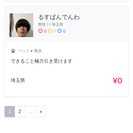
るすばんでんわ
男性
/
/
埼玉県
sentiment_satisfied
sentiment_neutral
sentiment_dissatisfied
0
0
0
pets
ペット
▸ 散歩
できること極力引き受けます
¥0
埼玉県
1
2
...
»