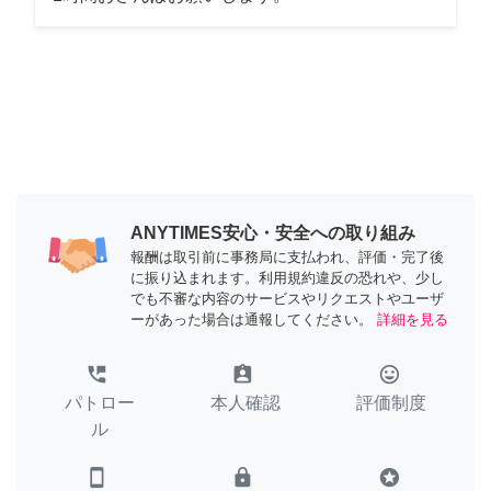
ANYTIMES安心・安全への取り組み
報酬は取引前に事務局に支払われ、評価・完了後
に振り込まれます。利用規約違反の恐れや、少し
でも不審な内容のサービスやリクエストやユーザ
ーがあった場合は通報してください。
詳細を見る
perm_phone_msg
assignment_ind
tag_faces
パトロー
本人確認
評価制度
ル
smartphone
lock
stars