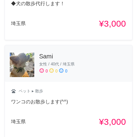
◆犬の散歩代行します！
¥3,000
埼玉県
Sami
女性
/
40代
/
埼玉県
sentiment_satisfied
sentiment_neutral
sentiment_dissatisfied
0
0
0
pets
ペット
▸ 散歩
ワンコのお散歩します(^^)
¥3,000
埼玉県