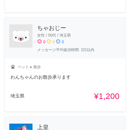
ちゃおじー
女性
/
50代
/
埼玉県
sentiment_satisfied
sentiment_neutral
sentiment_dissatisfied
0
0
0
メッセージ平均返信時間: 2日以内
pets
ペット
▸ 散歩
わんちゃんのお散歩承ります
¥1,200
埼玉県
上皇