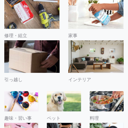
修理・組立
家事
引っ越し
インテリア
趣味・習い事
ペット
料理