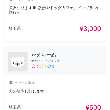
犬友なります🐕 ͗ ͗散歩やドッグカフェ、ドッグランに
同行⟡.·
¥3,000
埼玉県
かえちーぬ
女性
/
30代
/
埼玉県
sentiment_satisfied
sentiment_neutral
sentiment_dissatisfied
0
0
0
pets
ペット
▸ 散歩
犬の散歩代行します！
¥500
埼玉県