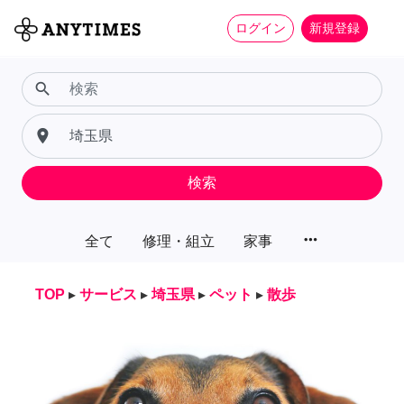
ログイン
新規登録
search
place
検索
more_horiz
全て
修理・組立
家事
TOP
▸
サービス
▸
埼玉県
▸
ペット
▸
散歩