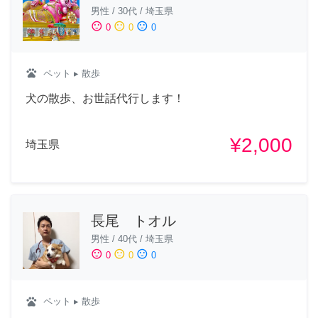
男性
/
30代
/
埼玉県
sentiment_satisfied
sentiment_neutral
sentiment_dissatisfied
0
0
0
pets
ペット
▸ 散歩
犬の散歩、お世話代行します！
¥2,000
埼玉県
長尾 トオル
男性
/
40代
/
埼玉県
sentiment_satisfied
sentiment_neutral
sentiment_dissatisfied
0
0
0
pets
ペット
▸ 散歩