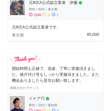
元IKEA公式組立業者 伊藤
check_circle
男性
/
40代
/
東京都
sentiment_satisfied
sentiment_neutral
sentiment_dissatisfied
2249
26
1
元IKEA公式組立業者です。
¥5,000
東京都
開始時間も正確で、迅速、丁寧に実施頂きまし
た。後片付け等もしっかり実施頂きました。また
機会ありましたら是非お願い致します。
依頼されたチケット
イケア巧
check_circle
男性
/
20代
/
愛知県
sentiment_satisfied
sentiment_neutral
sentiment_dissatisfied
1359
64
2