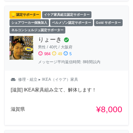
認定サポーター
イケア家具組立認定サポーター
シェアワーカー保険加入
ベルメゾン認定サポーター
Gold サポーター
ネルコンシェルジュ認定サポーター
りょーき
check_circle
男性
/
40代
/
大阪府
sentiment_satisfied
sentiment_neutral
sentiment_dissatisfied
984
49
5
メッセージ平均返信時間: 8時間以内
weekend
修理・組立
▸ IKEA（イケア）家具
[滋賀] IKEA家具組み立て、解体します！
¥8,000
滋賀県