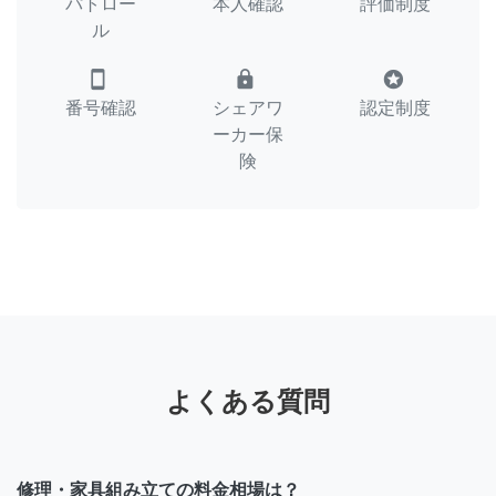
パトロー
本人確認
評価制度
ル
smartphone
lock
stars
番号確認
シェアワ
認定制度
ーカー保
険
よくある質問
修理・家具組み立ての料金相場は？