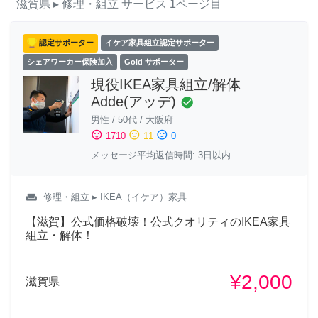
滋賀県
▸ 修理・組立
サービス
1ページ目
認定サポーター
イケア家具組立認定サポーター
シェアワーカー保険加入
Gold サポーター
現役IKEA家具組立/解体
Adde(アッデ)
check_circle
男性
/
50代
/
大阪府
sentiment_satisfied
sentiment_neutral
sentiment_dissatisfied
1710
11
0
メッセージ平均返信時間: 3日以内
weekend
修理・組立
▸ IKEA（イケア）家具
【滋賀】公式価格破壊！公式クオリティのIKEA家具
組立・解体！
¥2,000
滋賀県