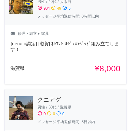
男性
/
40代
/
大阪府
sentiment_satisfied
sentiment_neutral
sentiment_dissatisfied
984
49
5
メッセージ平均返信時間: 8時間以内
weekend
修理・組立
▸ 家具
{neruco認定} [滋賀] ﾈﾙｺﾝｼｪﾙｼﾞｭのﾍﾞｯﾄﾞ組み立てしま
す！
¥8,000
滋賀県
クニアグ
男性
/
30代
/
滋賀県
sentiment_satisfied
sentiment_neutral
sentiment_dissatisfied
0
0
0
メッセージ平均返信時間: 3日以内