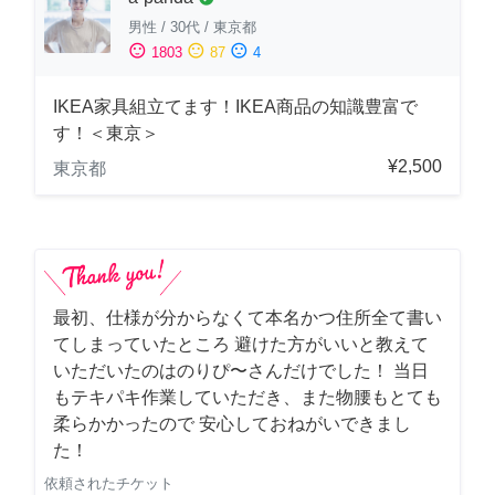
男性
/
30代
/
東京都
sentiment_satisfied
sentiment_neutral
sentiment_dissatisfied
1803
87
4
IKEA家具組立てます！IKEA商品の知識豊富で
す！＜東京＞
¥2,500
東京都
最初、仕様が分からなくて本名かつ住所全て書い
てしまっていたところ 避けた方がいいと教えて
いただいたのはのりぴ〜さんだけでした！ 当日
もテキパキ作業していただき、また物腰もとても
柔らかかったので 安心しておねがいできまし
た！
依頼されたチケット