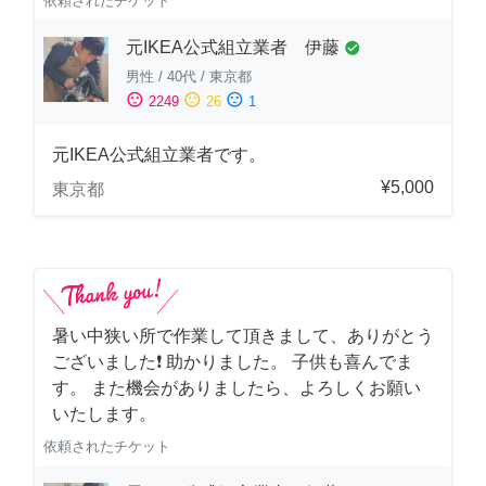
依頼されたチケット
元IKEA公式組立業者 伊藤
check_circle
男性
/
40代
/
東京都
sentiment_satisfied
sentiment_neutral
sentiment_dissatisfied
2249
26
1
元IKEA公式組立業者です。
¥5,000
東京都
暑い中狭い所で作業して頂きまして、ありがとう
ございました❗️ 助かりました。 子供も喜んでま
す。 また機会がありましたら、よろしくお願い
いたします。
依頼されたチケット