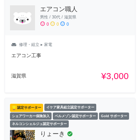
エアコン職人
男性
/
30代
/
滋賀県
sentiment_satisfied
sentiment_neutral
sentiment_dissatisfied
0
0
0
weekend
修理・組立
▸ 家電
エアコン工事
¥3,000
滋賀県
認定サポーター
イケア家具組立認定サポーター
シェアワーカー保険加入
ベルメゾン認定サポーター
Gold サポーター
ネルコンシェルジュ認定サポーター
りょーき
check_circle