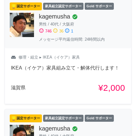
認定サポーター
家具組立認定サポーター
Gold サポーター
kagemusha
check_circle
男性
/
40代
/
大阪府
sentiment_satisfied
sentiment_neutral
sentiment_dissatisfied
746
36
1
メッセージ平均返信時間: 24時間以内
weekend
修理・組立
▸ IKEA（イケア）家具
IKEA（イケア）家具組み立て・解体代行します！
¥2,000
滋賀県
認定サポーター
家具組立認定サポーター
Gold サポーター
kagemusha
check_circle