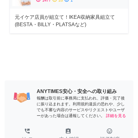
1477
28
1
元イケア店員が組立て！IKEA収納家具組立て
(BESTA・BILLY・PLATSAなど)
ANYTIMES安心・安全への取り組み
報酬は取引前に事務局に支払われ、評価・完了後
に振り込まれます。利用規約違反の恐れや、少し
でも不審な内容のサービスやリクエストやユーザ
ーがあった場合は通報してください。
詳細を見る
perm_phone_msg
assignment_ind
tag_faces