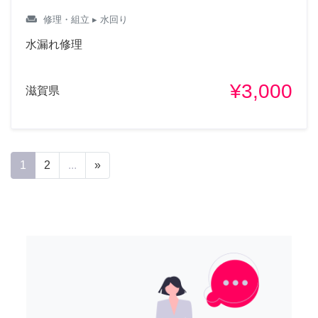
weekend
修理・組立
▸ 水回り
水漏れ修理
¥3,000
滋賀県
1
2
...
»