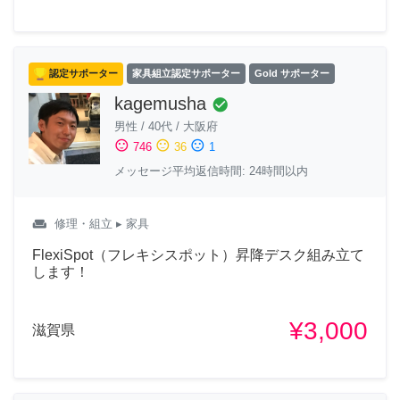
認定サポーター
家具組立認定サポーター
Gold サポーター
kagemusha
check_circle
男性
/
40代
/
大阪府
sentiment_satisfied
sentiment_neutral
sentiment_dissatisfied
746
36
1
メッセージ平均返信時間: 24時間以内
weekend
修理・組立
▸ 家具
FlexiSpot（フレキシスポット）昇降デスク組み立て
します！
¥3,000
滋賀県