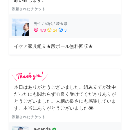
願い致します。
依頼されたチケット
男性
/
50代
/
埼玉県
sentiment_satisfied
sentiment_neutral
sentiment_dissatisfied
470
14
3
イケア家具組立★段ボール無料回収★
本日はありがとうございました。組み立てが途中
だったにも関わらず心良く受けてくださりありが
とうございました。人柄の良さにも感謝していま
す。本当にありがとうございました😭
依頼されたチケット
a-panda
check_circle