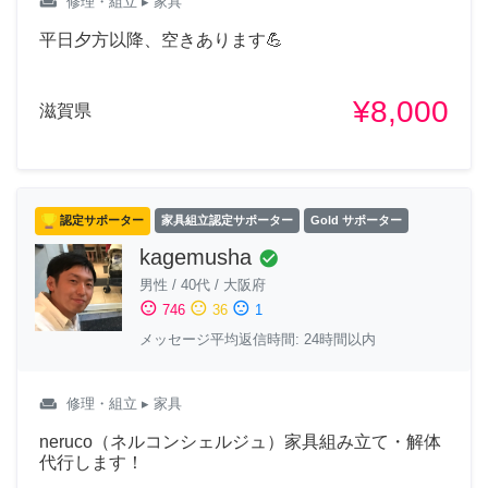
weekend
修理・組立
▸ 家具
平日夕方以降、空きあります💪
¥8,000
滋賀県
認定サポーター
家具組立認定サポーター
Gold サポーター
kagemusha
check_circle
男性
/
40代
/
大阪府
sentiment_satisfied
sentiment_neutral
sentiment_dissatisfied
746
36
1
メッセージ平均返信時間: 24時間以内
weekend
修理・組立
▸ 家具
neruco（ネルコンシェルジュ）家具組み立て・解体
代行します！