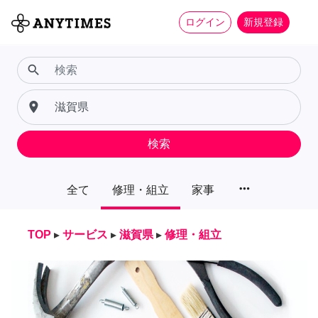
ログイン
新規登録
search
place
検索
more_horiz
全て
修理・組立
家事
TOP
▸
サービス
▸
滋賀県
▸
修理・組立