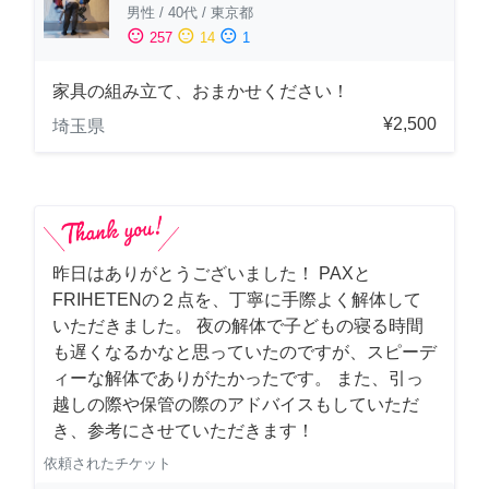
男性
/
40代
/
東京都
sentiment_satisfied
sentiment_neutral
sentiment_dissatisfied
257
14
1
家具の組み立て、おまかせください！
¥2,500
埼玉県
昨日はありがとうございました！ PAXと
FRIHETENの２点を、丁寧に手際よく解体して
いただきました。 夜の解体で子どもの寝る時間
も遅くなるかなと思っていたのですが、スピーデ
ィーな解体でありがたかったです。 また、引っ
越しの際や保管の際のアドバイスもしていただ
き、参考にさせていただきます！
依頼されたチケット