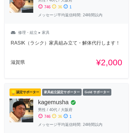
男性
/
40代
/
大阪府
sentiment_satisfied
sentiment_neutral
sentiment_dissatisfied
746
36
1
メッセージ平均返信時間: 24時間以内
weekend
修理・組立
▸ 家具
RASIK（ラシク）家具組み立て・解体代行します！
¥2,000
滋賀県
認定サポーター
家具組立認定サポーター
Gold サポーター
kagemusha
check_circle
男性
/
40代
/
大阪府
sentiment_satisfied
sentiment_neutral
sentiment_dissatisfied
746
36
1
メッセージ平均返信時間: 24時間以内