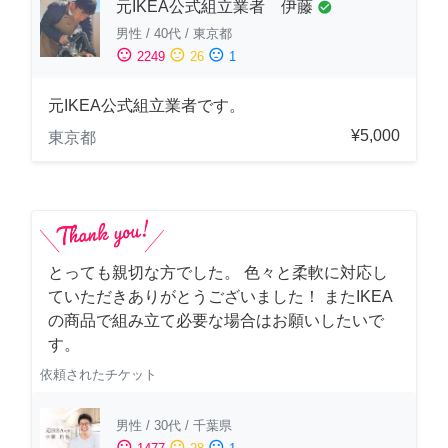
元IKEA公式組立業者 伊藤
check_circle
男性
/
40代
/
東京都
sentiment_satisfied
sentiment_neutral
sentiment_dissatisfied
2249
26
1
元IKEA公式組立業者です。
¥5,000
東京都
とっても親切な方でした。 色々と柔軟に対応し
ていただきありがとうございました！ またIKEA
の商品で組み立て必要な場合はお願いしたいで
す。
依頼されたチケット
男性
/
30代
/
千葉県
sentiment_satisfied
sentiment_neutral
sentiment_dissatisfied