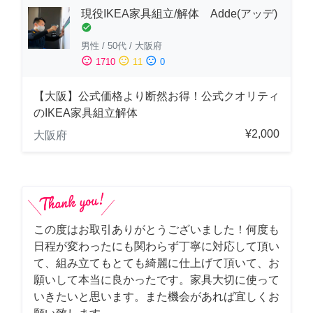
現役IKEA家具組立/解体 Adde(アッデ)
check_circle
男性
/
50代
/
大阪府
sentiment_satisfied
sentiment_neutral
sentiment_dissatisfied
1710
11
0
【大阪】公式価格より断然お得！公式クオリティ
のIKEA家具組立解体
¥2,000
大阪府
この度はお取引ありがとうございました！何度も
日程が変わったにも関わらず丁寧に対応して頂い
て、組み立てもとても綺麗に仕上げて頂いて、お
願いして本当に良かったです。家具大切に使って
いきたいと思います。また機会があれば宜しくお