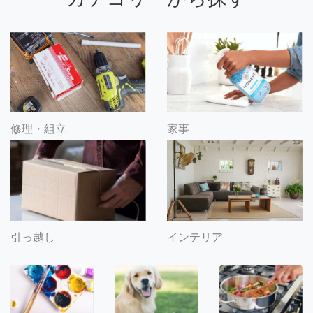
修理・組立
家事
引っ越し
インテリア