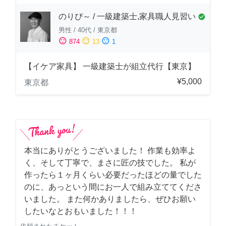
のりぴ～ / 一級建築士,家具職人見習い
check_circle
男性
/
40代
/
東京都
sentiment_satisfied
sentiment_neutral
sentiment_dissatisfied
874
13
1
【イケア家具】 一級建築士が組立代行【東京】
¥5,000
東京都
本当にありがとうございました！ 作業も効率よ
く、そして丁寧で、まさに匠の技でした。 私が
作ったら１ヶ月くらい必要だったほどの量でした
のに、あっという間にお一人で組み立ててくださ
いました。 また何かありましたら、ぜひお願い
したいなとおもいました！！！