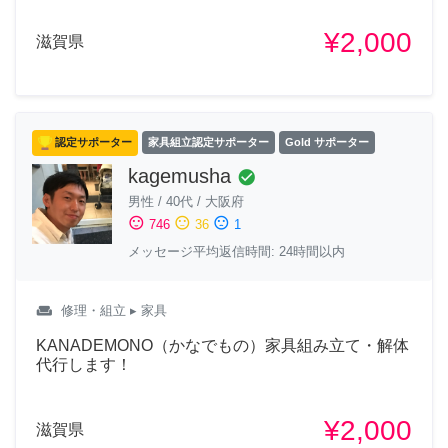
¥2,000
滋賀県
認定サポーター
家具組立認定サポーター
Gold サポーター
kagemusha
check_circle
男性
/
40代
/
大阪府
sentiment_satisfied
sentiment_neutral
sentiment_dissatisfied
746
36
1
メッセージ平均返信時間: 24時間以内
weekend
修理・組立
▸ 家具
KANADEMONO（かなでもの）家具組み立て・解体
代行します！
¥2,000
滋賀県