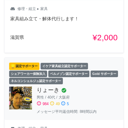
weekend
修理・組立
▸ 家具
家具組み立て・解体代行します！
¥2,000
滋賀県
認定サポーター
イケア家具組立認定サポーター
シェアワーカー保険加入
ベルメゾン認定サポーター
Gold サポーター
ネルコンシェルジュ認定サポーター
りょーき
check_circle
男性
/
40代
/
大阪府
sentiment_satisfied
sentiment_neutral
sentiment_dissatisfied
984
49
5
メッセージ平均返信時間: 8時間以内