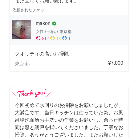
また宜しくお願い致します。
依頼されたチケット
makon
check_circle
女性
/
60代
/
東京都
sentiment_satisfied
sentiment_neutral
sentiment_dissatisfied
812
16
1
クオリティの高いお掃除
¥7,000
東京都
今回初めて水回りのお掃除をお願いしましたが、
大満足です。当日キッチンは使っていた為、お風
呂場洗面所お手洗いの作業をお願いし、余った時
間は窓と網戸を拭いてくださいました。丁寧なお
掃除、ありがとうございました。またお願いした