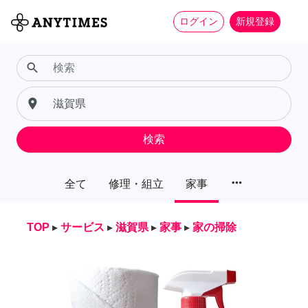
ログイン
新規登録
search
place
検索
more_horiz
全て
修理・組立
家事
TOP
▸
サービス
▸
滋賀県
▸
家事
▸
家の掃除