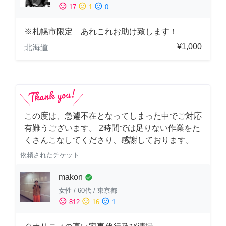
sentiment_satisfied
sentiment_neutral
sentiment_dissatisfied
17
1
0
※札幌市限定 あれこれお助け致します！
¥1,000
北海道
この度は、急遽不在となってしまった中でご対応
有難うございます。 2時間では足りない作業をた
くさんこなしてくださり、感謝しております。
依頼されたチケット
makon
check_circle
女性
/
60代
/
東京都
sentiment_satisfied
sentiment_neutral
sentiment_dissatisfied
812
16
1