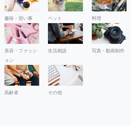
趣味・習い事
ペット
料理
美容・ファッシ
生活相談
写真・動画制作
ョン
その他
高齢者