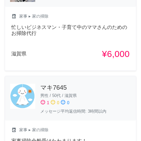
local_laundry_service
家事
▸ 家の掃除
忙しいビジネスマン・子育て中のママさんのための
お掃除代行
¥6,000
滋賀県
マキ7645
男性
/
50代
/
滋賀県
sentiment_satisfied
sentiment_neutral
sentiment_dissatisfied
1
0
0
メッセージ平均返信時間: 3時間以内
local_laundry_service
家事
▸ 家の掃除
家事掃除全般受けたわまります！