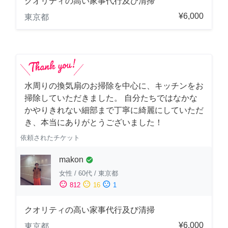
クオリティの高い家事代行及び清掃
¥6,000
東京都
水周りの換気扇のお掃除を中心に、キッチンをお
掃除していただきました。 自分たちではなかな
かやりきれない細部まで丁寧に綺麗にしていただ
き、本当にありがとうございました！
依頼されたチケット
makon
check_circle
女性
/
60代
/
東京都
sentiment_satisfied
sentiment_neutral
sentiment_dissatisfied
812
16
1
クオリティの高い家事代行及び清掃
¥6,000
東京都