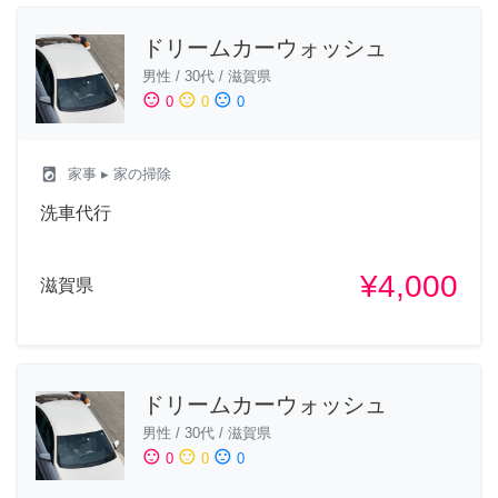
ドリームカーウォッシュ
男性
/
30代
/
滋賀県
sentiment_satisfied
sentiment_neutral
sentiment_dissatisfied
0
0
0
local_laundry_service
家事
▸ 家の掃除
洗車代行
¥4,000
滋賀県
ドリームカーウォッシュ
男性
/
30代
/
滋賀県
sentiment_satisfied
sentiment_neutral
sentiment_dissatisfied
0
0
0