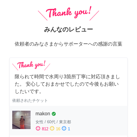
みんなのレビュー
依頼者のみなさまからサポーターへの感謝の言葉
限られて時間で水周り3箇所丁寧に対応頂きまし
た。 安心しておまかせでしたので今後もお願い
したいです。
依頼されたチケット
makon
check_circle
女性
/
60代
/
東京都
sentiment_satisfied
sentiment_neutral
sentiment_dissatisfied
812
16
1