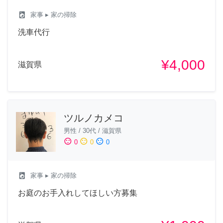
local_laundry_service
家事
▸ 家の掃除
洗車代行
¥4,000
滋賀県
ツルノカメコ
男性
/
30代
/
滋賀県
sentiment_satisfied
sentiment_neutral
sentiment_dissatisfied
0
0
0
local_laundry_service
家事
▸ 家の掃除
お庭のお手入れしてほしい方募集