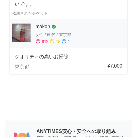
いです。
依頼されたチケット
makon
check_circle
女性
/
60代
/
東京都
sentiment_satisfied
sentiment_neutral
sentiment_dissatisfied
812
16
1
クオリティの高いお掃除
¥7,000
東京都
ANYTIMES安心・安全への取り組み