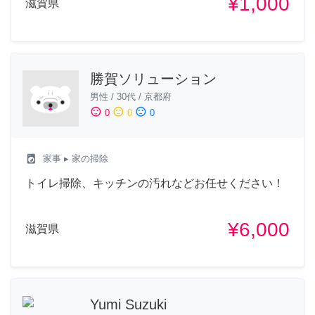
¥1,000
滋賀県
勝賀ソリューション
男性
/
30代
/
京都府
sentiment_satisfied
sentiment_neutral
sentiment_dissatisfied
0
0
0
local_laundry_service
家事
▸ 家の掃除
トイレ掃除、キッチンの汚れなどお任せください！
¥6,000
滋賀県
Yumi Suzuki