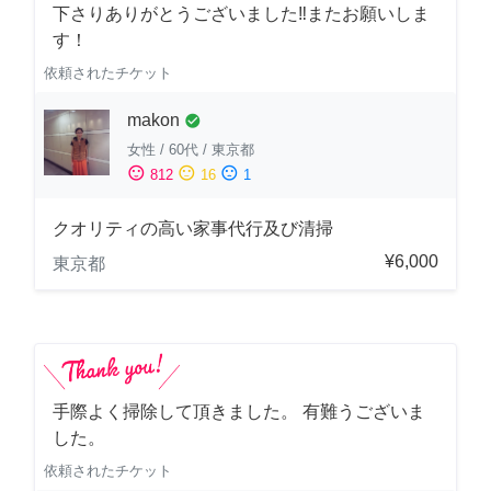
下さりありがとうございました‼️またお願いしま
す！
依頼されたチケット
makon
check_circle
女性
/
60代
/
東京都
sentiment_satisfied
sentiment_neutral
sentiment_dissatisfied
812
16
1
クオリティの高い家事代行及び清掃
¥6,000
東京都
手際よく掃除して頂きました。 有難うございま
した。
依頼されたチケット