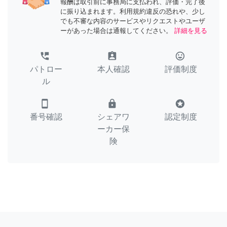
報酬は取引前に事務局に支払われ、評価・完了後
に振り込まれます。利用規約違反の恐れや、少し
でも不審な内容のサービスやリクエストやユーザ
ーがあった場合は通報してください。
詳細を見る
perm_phone_msg
assignment_ind
tag_faces
パトロー
本人確認
評価制度
ル
smartphone
lock
stars
番号確認
シェアワ
認定制度
ーカー保
険