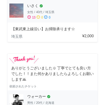
いさく
check_circle
女性
/
40代
/
埼玉県
sentiment_satisfied
sentiment_neutral
sentiment_dissatisfied
13
0
0
【東武東上線沿い】お掃除承ります☆
¥2,000
埼玉県
ありがとうございました☺️ 丁寧でとても良い方
でした！！また何かありましたらよろしくお願い
します🙏
依頼されたチケット
ウォーカー
check_circle
男性
/
20代
/
北海道