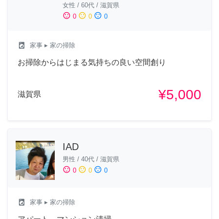
女性
/
60代
/
滋賀県
sentiment_satisfied
sentiment_neutral
sentiment_dissatisfied
0
0
0
local_laundry_service
家事
▸ 家の掃除
お掃除からはじまる気持ちの良い空間創り
¥5,000
滋賀県
IAD
男性
/
40代
/
滋賀県
sentiment_satisfied
sentiment_neutral
sentiment_dissatisfied
0
0
0
local_laundry_service
家事
▸ 家の掃除