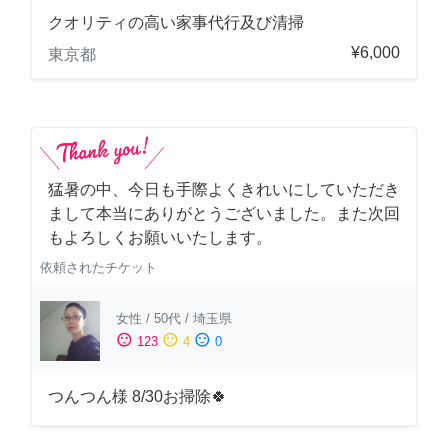
クオリティの高い家事代行及び清掃
¥6,000
東京都
猛暑の中、今日も手際よくきれいにしていただき
まして本当にありがとうございました。また次回
もよろしくお願いいたします。
依頼されたチケット
女性
/
50代
/
埼玉県
sentiment_satisfied
sentiment_neutral
sentiment_dissatisfied
123
4
0
つんつん様 8/30お掃除🍀