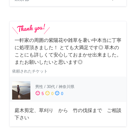
一軒家の周囲の紫陽花や雑草を暑い中本当に丁寧
に処理頂きました！ とても大満足です◎ 草木の
ことにも詳しくて安心しておまかせ出来ました。
またお願いしたいと思います◎
依頼されたチケット
男性
/
30代
/
神奈川県
sentiment_satisfied
sentiment_neutral
sentiment_dissatisfied
5
0
0
庭木剪定、草刈り から 竹の伐採まで ご相談
下さい