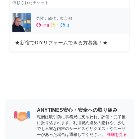
依頼されたチケット
男性
/
60代
/
東京都
sentiment_satisfied
sentiment_neutral
sentiment_dissatisfied
219
1
3
★新宿でDIYリフォームできる方募集！★
ANYTIMES安心・安全への取り組み
報酬は取引前に事務局に支払われ、評価・完了後
に振り込まれます。利用規約違反の恐れや、少し
でも不審な内容のサービスやリクエストやユーザ
ーがあった場合は通報してください。
詳細を見る