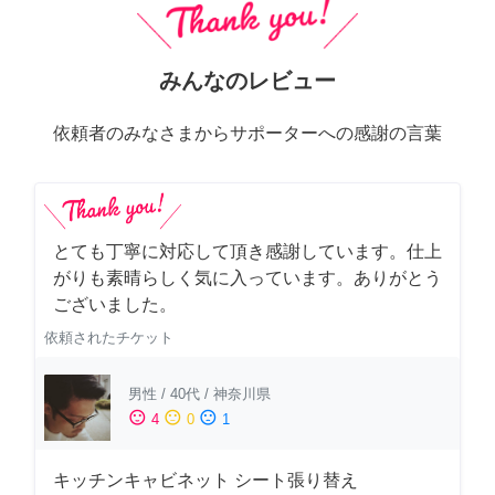
みんなのレビュー
依頼者のみなさまからサポーターへの感謝の言葉
とても丁寧に対応して頂き感謝しています。仕上
がりも素晴らしく気に入っています。ありがとう
ございました。
依頼されたチケット
男性
/
40代
/
神奈川県
sentiment_satisfied
sentiment_neutral
sentiment_dissatisfied
4
0
1
キッチンキャビネット シート張り替え