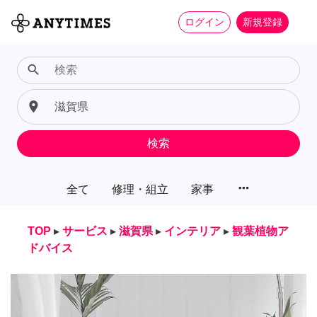
ログイン
新規登録
search
place
検索
more_horiz
全て
修理・組立
家事
TOP
▸
サービス
▸
滋賀県
▸
インテリア
▸
観葉植物ア
ドバイス