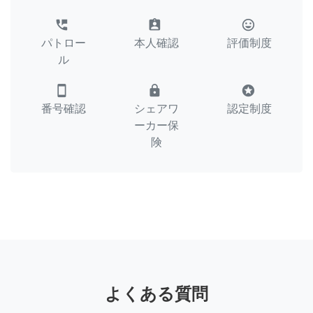
perm_phone_msg
assignment_ind
tag_faces
パトロー
本人確認
評価制度
ル
smartphone
lock
stars
番号確認
シェアワ
認定制度
ーカー保
険
よくある質問