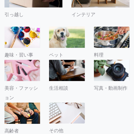
引っ越し
インテリア
趣味・習い事
ペット
料理
美容・ファッシ
生活相談
写真・動画制作
ョン
その他
高齢者