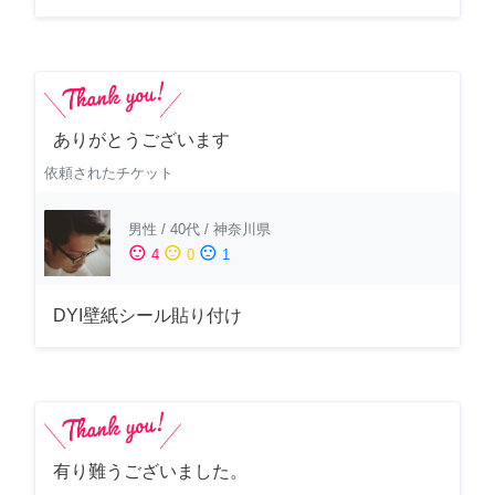
ありがとうございます
依頼されたチケット
男性
/
40代
/
神奈川県
sentiment_satisfied
sentiment_neutral
sentiment_dissatisfied
4
0
1
DYI壁紙シール貼り付け
有り難うございました。