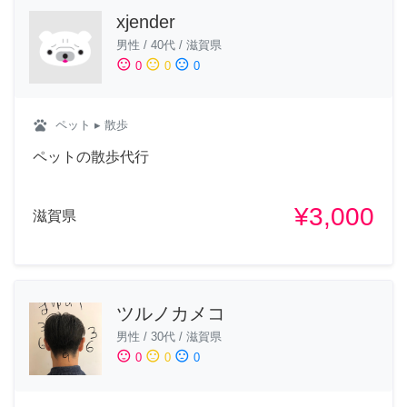
xjender
男性
/
40代
/
滋賀県
sentiment_satisfied
sentiment_neutral
sentiment_dissatisfied
0
0
0
pets
ペット
▸ 散歩
ペットの散歩代行
¥3,000
滋賀県
ツルノカメコ
男性
/
30代
/
滋賀県
sentiment_satisfied
sentiment_neutral
sentiment_dissatisfied
0
0
0