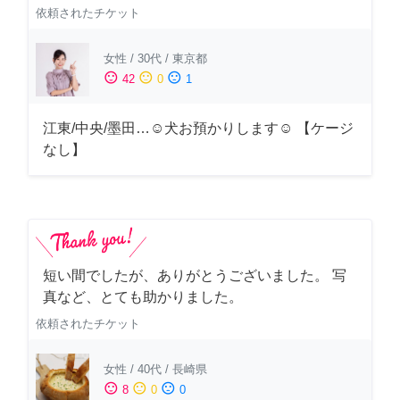
依頼されたチケット
女性
/
30代
/
東京都
sentiment_satisfied
sentiment_neutral
sentiment_dissatisfied
42
0
1
江東/中央/墨田…☺︎犬お預かりします☺︎ 【ケージ
なし】
短い間でしたが、ありがとうございました。 写
真など、とても助かりました。
依頼されたチケット
女性
/
40代
/
長崎県
sentiment_satisfied
sentiment_neutral
sentiment_dissatisfied
8
0
0