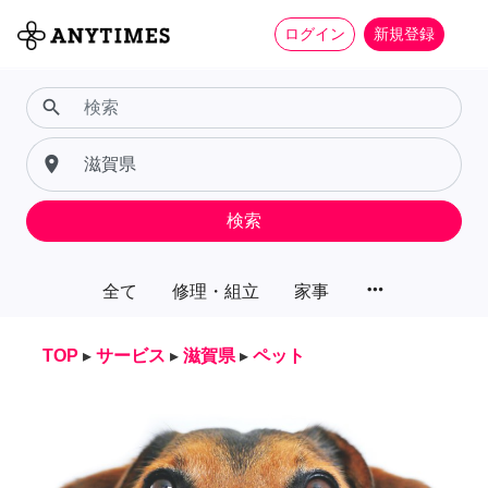
ログイン
新規登録
search
place
検索
more_horiz
全て
修理・組立
家事
TOP
▸
サービス
▸
滋賀県
▸
ペット