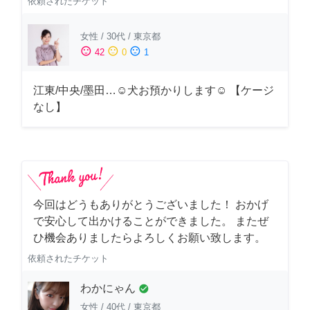
依頼されたチケット
女性
/
30代
/
東京都
sentiment_satisfied
sentiment_neutral
sentiment_dissatisfied
42
0
1
江東/中央/墨田…☺︎犬お預かりします☺︎ 【ケージ
なし】
今回はどうもありがとうございました！ おかげ
で安心して出かけることができました。 またぜ
ひ機会ありましたらよろしくお願い致します。
依頼されたチケット
わかにゃん
check_circle
女性
/
40代
/
東京都