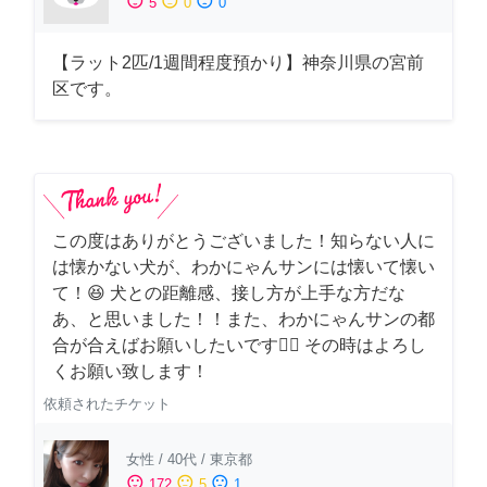
sentiment_satisfied
sentiment_neutral
sentiment_dissatisfied
5
0
0
【ラット2匹/1週間程度預かり】神奈川県の宮前
区です。
この度はありがとうございました！知らない人に
は懐かない犬が、わかにゃんサンには懐いて懐い
て！😆 犬との距離感、接し方が上手な方だな
あ、と思いました！！また、わかにゃんサンの都
合が合えばお願いしたいです🙇‍♂️ その時はよろし
くお願い致します！
依頼されたチケット
女性
/
40代
/
東京都
sentiment_satisfied
sentiment_neutral
sentiment_dissatisfied
172
5
1