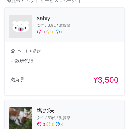
滋賀県
▸ ペット
サービス
1ページ目
sahiy
女性
/
30代
/
滋賀県
sentiment_satisfied
sentiment_neutral
sentiment_dissatisfied
0
0
0
pets
ペット
▸ 散歩
お散歩代行
¥3,500
滋賀県
塩の味
女性
/
30代
/
滋賀県
sentiment_satisfied
sentiment_neutral
sentiment_dissatisfied
0
0
0