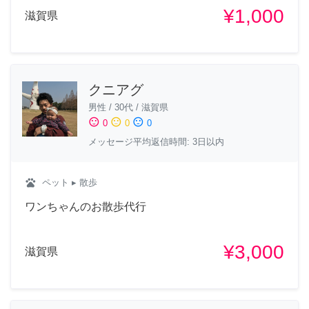
¥1,000
滋賀県
クニアグ
男性
/
30代
/
滋賀県
sentiment_satisfied
sentiment_neutral
sentiment_dissatisfied
0
0
0
メッセージ平均返信時間: 3日以内
pets
ペット
▸ 散歩
ワンちゃんのお散歩代行
¥3,000
滋賀県