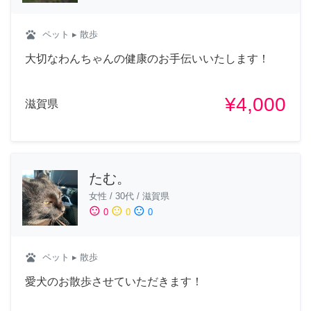
pets
ペット
▸ 散歩
大切なわんちゃんの健康のお手伝いいたします！
¥4,000
滋賀県
たむ。
女性
/
30代
/
滋賀県
sentiment_satisfied
sentiment_neutral
sentiment_dissatisfied
0
0
0
pets
ペット
▸ 散歩
愛犬のお散歩させていただきます！