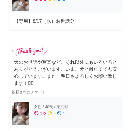
【専用】8/17（水）お世話分
犬のお世話や写真など、それ以外にもいろいろと
ありがとうございます。いま、犬と離れてても安
心しています。また、明日もよろしくお願い致し
ます！🙇‍♂️
依頼されたチケット
女性
/
40代
/
東京都
sentiment_satisfied
sentiment_neutral
sentiment_dissatisfied
172
5
1