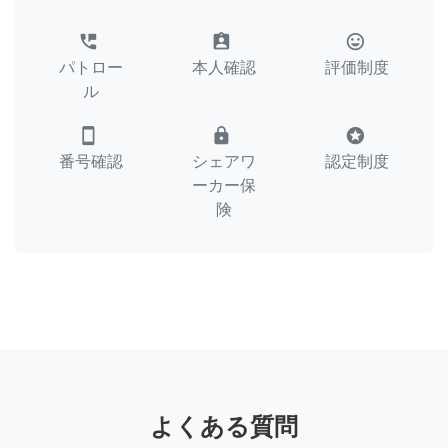
perm_phone_msg
assignment_ind
tag_faces
パトロー
本人確認
評価制度
ル
smartphone
lock
stars
番号確認
シェアワ
認定制度
ーカー保
険
よくある質問