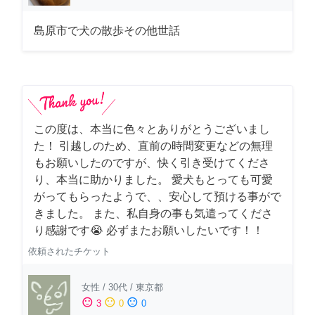
島原市で犬の散歩その他世話
この度は、本当に色々とありがとうございまし
た！ 引越しのため、直前の時間変更などの無理
もお願いしたのですが、快く引き受けてくださ
り、本当に助かりました。 愛犬もとっても可愛
がってもらったようで、、安心して預ける事がで
きました。 また、私自身の事も気遣ってくださ
り感謝です😭 必ずまたお願いしたいです！！
依頼されたチケット
女性
/
30代
/
東京都
sentiment_satisfied
sentiment_neutral
sentiment_dissatisfied
3
0
0