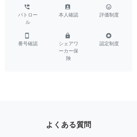
perm_phone_msg
assignment_ind
tag_faces
パトロー
本人確認
評価制度
ル
smartphone
lock
stars
番号確認
シェアワ
認定制度
ーカー保
険
よくある質問