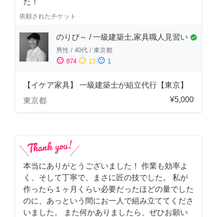
た！
依頼されたチケット
のりぴ～ / 一級建築士,家具職人見習い
check_circle
男性
/
40代
/
東京都
sentiment_satisfied
sentiment_neutral
sentiment_dissatisfied
874
13
1
【イケア家具】 一級建築士が組立代行【東京】
¥5,000
東京都
本当にありがとうございました！ 作業も効率よ
く、そして丁寧で、まさに匠の技でした。 私が
作ったら１ヶ月くらい必要だったほどの量でした
のに、あっという間にお一人で組み立ててくださ
いました。 また何かありましたら、ぜひお願い