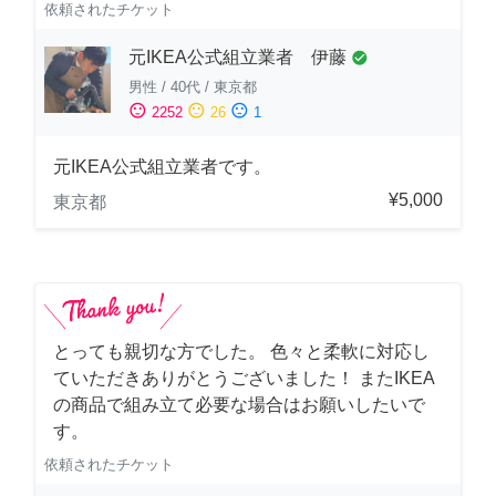
依頼されたチケット
元IKEA公式組立業者 伊藤
check_circle
男性
/
40代
/
東京都
sentiment_satisfied
sentiment_neutral
sentiment_dissatisfied
2252
26
1
元IKEA公式組立業者です。
¥5,000
東京都
とっても親切な方でした。 色々と柔軟に対応し
ていただきありがとうございました！ またIKEA
の商品で組み立て必要な場合はお願いしたいで
す。
依頼されたチケット