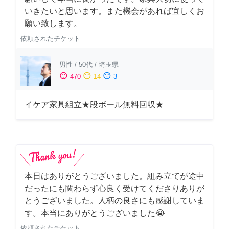
いきたいと思います。また機会があれば宜しくお
願い致します。
依頼されたチケット
男性
/
50代
/
埼玉県
sentiment_satisfied
sentiment_neutral
sentiment_dissatisfied
470
14
3
イケア家具組立★段ボール無料回収★
本日はありがとうございました。組み立てが途中
だったにも関わらず心良く受けてくださりありが
とうございました。人柄の良さにも感謝していま
す。本当にありがとうございました😭
依頼されたチケット