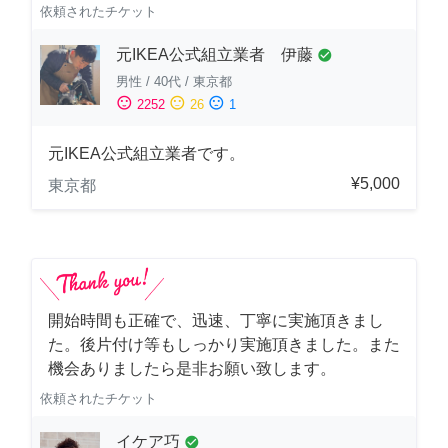
依頼されたチケット
元IKEA公式組立業者 伊藤
check_circle
男性
/
40代
/
東京都
sentiment_satisfied
sentiment_neutral
sentiment_dissatisfied
2252
26
1
元IKEA公式組立業者です。
¥5,000
東京都
開始時間も正確で、迅速、丁寧に実施頂きまし
た。後片付け等もしっかり実施頂きました。また
機会ありましたら是非お願い致します。
依頼されたチケット
イケア巧
check_circle