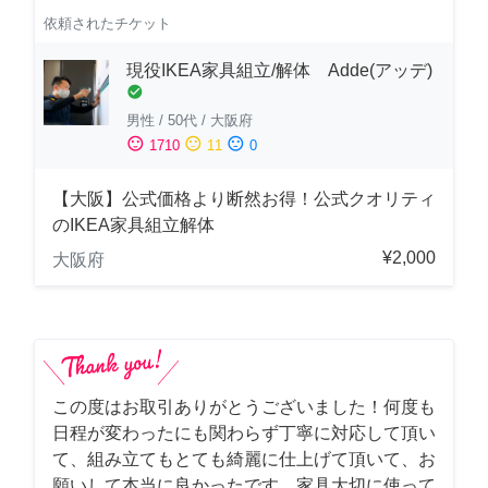
依頼されたチケット
現役IKEA家具組立/解体 Adde(アッデ)
check_circle
男性
/
50代
/
大阪府
sentiment_satisfied
sentiment_neutral
sentiment_dissatisfied
1710
11
0
【大阪】公式価格より断然お得！公式クオリティ
のIKEA家具組立解体
¥2,000
大阪府
この度はお取引ありがとうございました！何度も
日程が変わったにも関わらず丁寧に対応して頂い
て、組み立てもとても綺麗に仕上げて頂いて、お
願いして本当に良かったです。家具大切に使って