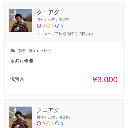
クニアグ
男性
/
30代
/
滋賀県
sentiment_satisfied
sentiment_neutral
sentiment_dissatisfied
0
0
0
メッセージ平均返信時間: 3日以内
weekend
修理・組立
▸ 水回り
水漏れ修理
¥3,000
滋賀県
クニアグ
男性
/
30代
/
滋賀県
sentiment_satisfied
sentiment_neutral
sentiment_dissatisfied
0
0
0