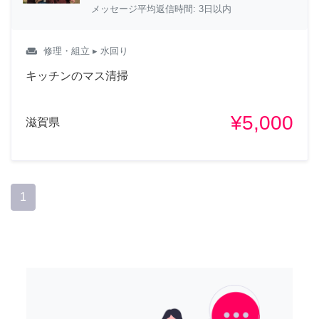
メッセージ平均返信時間: 3日以内
weekend
修理・組立
▸ 水回り
キッチンのマス清掃
¥5,000
滋賀県
1