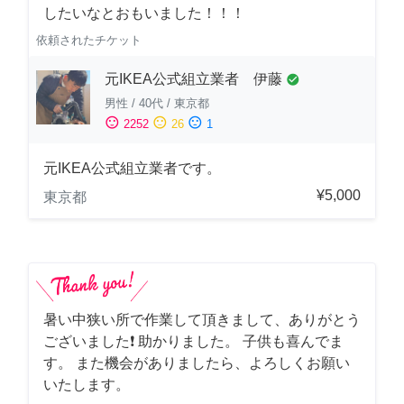
したいなとおもいました！！！
依頼されたチケット
元IKEA公式組立業者 伊藤
check_circle
男性
/
40代
/
東京都
sentiment_satisfied
sentiment_neutral
sentiment_dissatisfied
2252
26
1
元IKEA公式組立業者です。
¥5,000
東京都
暑い中狭い所で作業して頂きまして、ありがとう
ございました❗️ 助かりました。 子供も喜んでま
す。 また機会がありましたら、よろしくお願い
いたします。