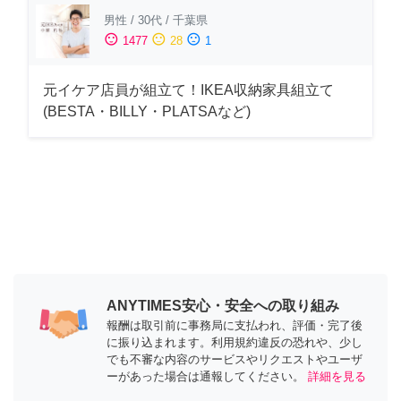
男性
/
30代
/
千葉県
sentiment_satisfied
sentiment_neutral
sentiment_dissatisfied
1477
28
1
元イケア店員が組立て！IKEA収納家具組立て
(BESTA・BILLY・PLATSAなど)
ANYTIMES安心・安全への取り組み
報酬は取引前に事務局に支払われ、評価・完了後
に振り込まれます。利用規約違反の恐れや、少し
でも不審な内容のサービスやリクエストやユーザ
ーがあった場合は通報してください。
詳細を見る