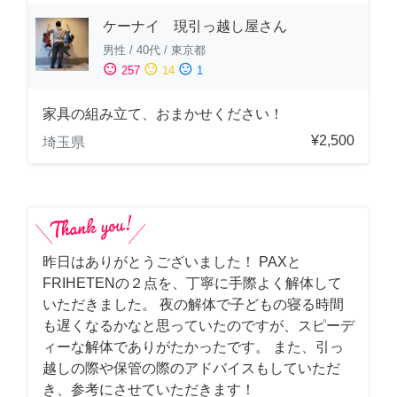
ケーナイ 現引っ越し屋さん
男性
/
40代
/
東京都
sentiment_satisfied
sentiment_neutral
sentiment_dissatisfied
257
14
1
家具の組み立て、おまかせください！
¥2,500
埼玉県
昨日はありがとうございました！ PAXと
FRIHETENの２点を、丁寧に手際よく解体して
いただきました。 夜の解体で子どもの寝る時間
も遅くなるかなと思っていたのですが、スピーデ
ィーな解体でありがたかったです。 また、引っ
越しの際や保管の際のアドバイスもしていただ
き、参考にさせていただきます！