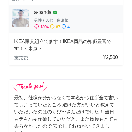
a-panda
check_circle
男性
/
30代
/
東京都
sentiment_satisfied
sentiment_neutral
sentiment_dissatisfied
1804
87
4
IKEA家具組立てます！IKEA商品の知識豊富で
す！＜東京＞
¥2,500
東京都
最初、仕様が分からなくて本名かつ住所全て書い
てしまっていたところ 避けた方がいいと教えて
いただいたのはのりぴ〜さんだけでした！ 当日
もテキパキ作業していただき、また物腰もとても
柔らかかったので 安心しておねがいできまし