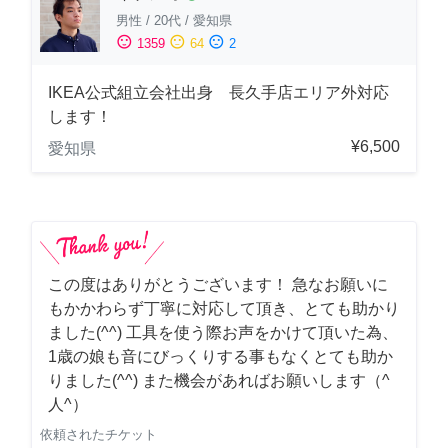
男性
/
20代
/
愛知県
sentiment_satisfied
sentiment_neutral
sentiment_dissatisfied
1359
64
2
IKEA公式組立会社出身 長久手店エリア外対応
します！
¥6,500
愛知県
この度はありがとうございます！ 急なお願いに
もかかわらず丁寧に対応して頂き、とても助かり
ました(^^) 工具を使う際お声をかけて頂いた為、
1歳の娘も音にびっくりする事もなくとても助か
りました(^^) また機会があればお願いします（^
人^）
依頼されたチケット