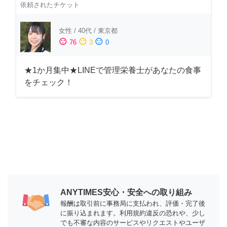
依頼されたチケット
女性
/
40代
/
東京都
sentiment_satisfied
sentiment_neutral
sentiment_dissatisfied
76
3
0
★1か月集中★LINEで管理栄養士があなたの食事
をチェック！
ANYTIMES安心・安全への取り組み
報酬は取引前に事務局に支払われ、評価・完了後
に振り込まれます。利用規約違反の恐れや、少し
でも不審な内容のサービスやリクエストやユーザ