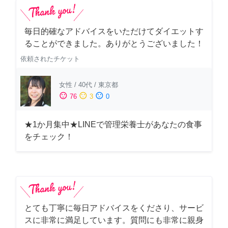
毎日的確なアドバイスをいただけてダイエットす
ることができました。ありがとうございました！
依頼されたチケット
女性
/
40代
/
東京都
sentiment_satisfied
sentiment_neutral
sentiment_dissatisfied
76
3
0
★1か月集中★LINEで管理栄養士があなたの食事
をチェック！
とても丁寧に毎日アドバイスをくださり、サービ
スに非常に満足しています。質問にも非常に親身