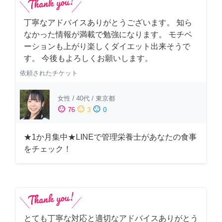
丁寧なアドバイスありがとうございます。 知ら
なかった情報が満載で勉強になります。 モチベ
ーションも上がり楽しくダイエット出来そうで
す。 今後もよろしくお願いします。
依頼されたチケット
女性
/
40代
/
東京都
sentiment_satisfied
sentiment_neutral
sentiment_dissatisfied
76
3
0
★1か月集中★LINEで管理栄養士があなたの食事
をチェック！
とても丁寧な対応と適切なアドバイスありがとう