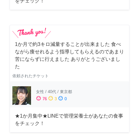
をチェック！
1か月で約3キロ減量することが出来ました 食べ
ながら痩せれるよう指導してもらえるのであまり
苦にならずに行えました ありがとうございまし
た
依頼されたチケット
女性
/
40代
/
東京都
sentiment_satisfied
sentiment_neutral
sentiment_dissatisfied
76
3
0
★1か月集中★LINEで管理栄養士があなたの食事
をチェック！