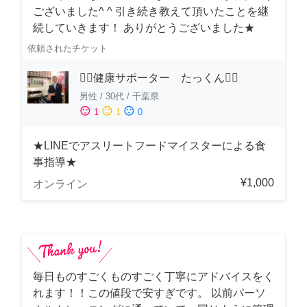
ございました^ ^ 引き続き教えて頂いたことを継
続していきます！ ありがとうございました★
依頼されたチケット
🏋️‍♂️健康サポーター たっくん🏋️‍♂️
男性
/
30代
/
千葉県
sentiment_satisfied
sentiment_neutral
sentiment_dissatisfied
1
1
0
★LINEでアスリートフードマイスターによる食
事指導★
¥1,000
オンライン
毎日ものすごくものすごく丁寧にアドバイスをく
れます！！この値段で安すぎです。 以前パーソ