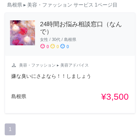
島根県
▸ 美容・ファッション
サービス
1ページ目
24時間お悩み相談窓口（なん
で）
女性
/
30代
/
島根県
sentiment_satisfied
sentiment_neutral
sentiment_dissatisfied
0
0
0
checkroom
美容・ファッション
▸ 美容アドバイス
嫌な臭いにさよなら！！しましょう
¥3,500
島根県
1