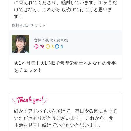
に答えれてくださり、感謝しています。１ヶ月だ
けではなく、これからも続けて行こうと思いま
す！
依頼されたチケット
女性
/
40代
/
東京都
sentiment_satisfied
sentiment_neutral
sentiment_dissatisfied
76
3
0
★1か月集中★LINEで管理栄養士があなたの食事
をチェック！
細かくアドバイスを頂けて、毎日やる気にさせて
いただきありがとうございます。 これから、食
生活を見直し続けていきたいと思います。