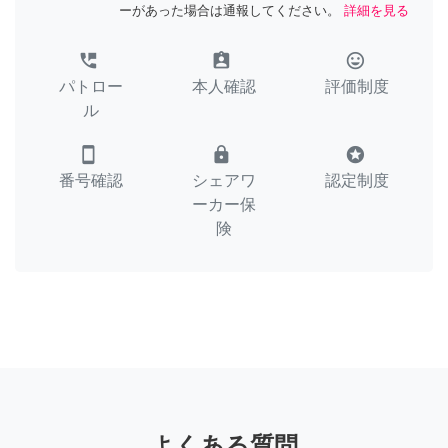
ーがあった場合は通報してください。
詳細を見る
perm_phone_msg
assignment_ind
tag_faces
パトロー
本人確認
評価制度
ル
smartphone
lock
stars
番号確認
シェアワ
認定制度
ーカー保
険
よくある質問