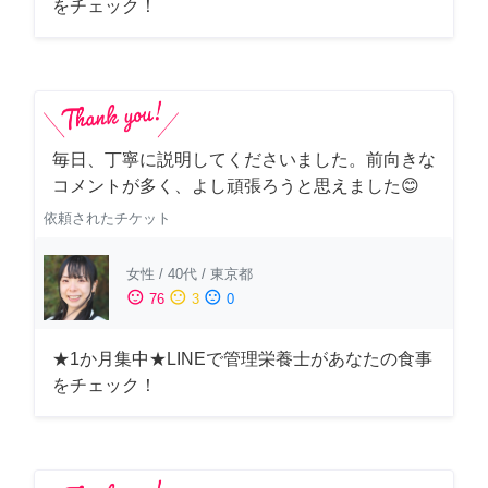
をチェック！
毎日、丁寧に説明してくださいました。前向きな
コメントが多く、よし頑張ろうと思えました😊
依頼されたチケット
女性
/
40代
/
東京都
sentiment_satisfied
sentiment_neutral
sentiment_dissatisfied
76
3
0
★1か月集中★LINEで管理栄養士があなたの食事
をチェック！