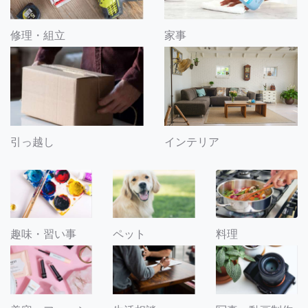
修理・組立
家事
引っ越し
インテリア
趣味・習い事
ペット
料理