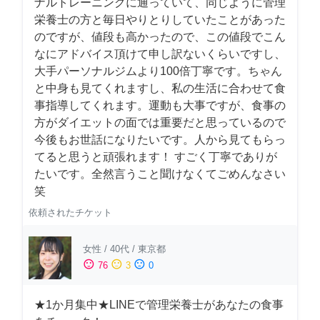
ナルトレーニングに通っていて、同じように管理
栄養士の方と毎日やりとりしていたことがあった
のですが、値段も高かったので、この値段でこん
なにアドバイス頂けて申し訳ないくらいですし、
大手パーソナルジムより100倍丁寧です。ちゃん
と中身も見てくれますし、私の生活に合わせて食
事指導してくれます。運動も大事ですが、食事の
方がダイエットの面では重要だと思っているので
今後もお世話になりたいです。人から見てもらっ
てると思うと頑張れます！ すごく丁寧でありが
たいです。全然言うこと聞けなくてごめんなさい
笑
依頼されたチケット
女性
/
40代
/
東京都
sentiment_satisfied
sentiment_neutral
sentiment_dissatisfied
76
3
0
★1か月集中★LINEで管理栄養士があなたの食事