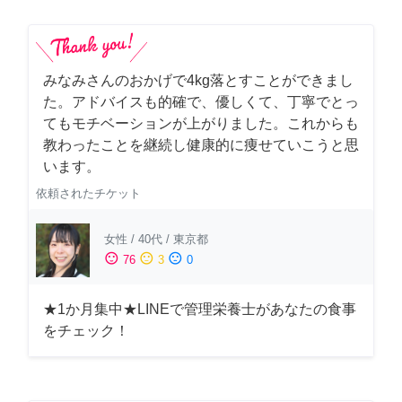
みなみさんのおかげで4kg落とすことができまし
た。アドバイスも的確で、優しくて、丁寧でとっ
てもモチベーションが上がりました。これからも
教わったことを継続し健康的に痩せていこうと思
います。
依頼されたチケット
女性
/
40代
/
東京都
sentiment_satisfied
sentiment_neutral
sentiment_dissatisfied
76
3
0
★1か月集中★LINEで管理栄養士があなたの食事
をチェック！