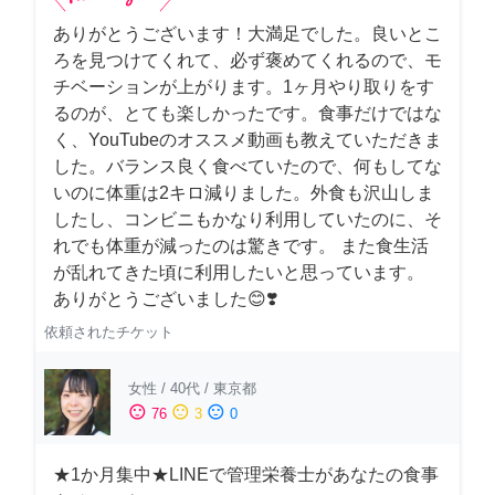
ありがとうございます！大満足でした。良いとこ
ろを見つけてくれて、必ず褒めてくれるので、モ
チベーションが上がります。1ヶ月やり取りをす
るのが、とても楽しかったです。食事だけではな
く、YouTubeのオススメ動画も教えていただきま
した。バランス良く食べていたので、何もしてな
いのに体重は2キロ減りました。外食も沢山しま
したし、コンビニもかなり利用していたのに、そ
れでも体重が減ったのは驚きです。 また食生活
が乱れてきた頃に利用したいと思っています。
ありがとうございました😊❣️
依頼されたチケット
女性
/
40代
/
東京都
sentiment_satisfied
sentiment_neutral
sentiment_dissatisfied
76
3
0
★1か月集中★LINEで管理栄養士があなたの食事