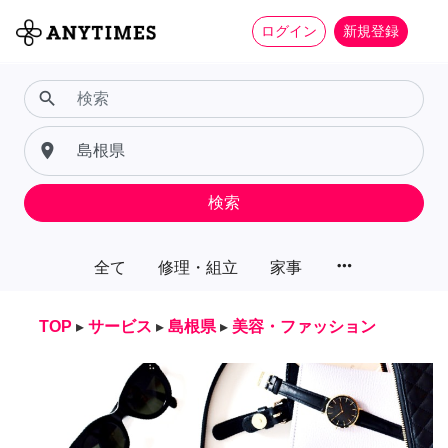
ログイン
新規登録
search
place
検索
more_horiz
全て
修理・組立
家事
TOP
▸
サービス
▸
島根県
▸
美容・ファッション