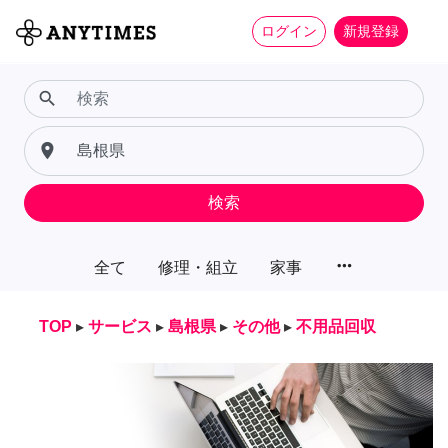
ログイン
新規登録
search
place
検索
more_horiz
全て
修理・組立
家事
TOP
▸
サービス
▸
島根県
▸
その他
▸
不用品回収