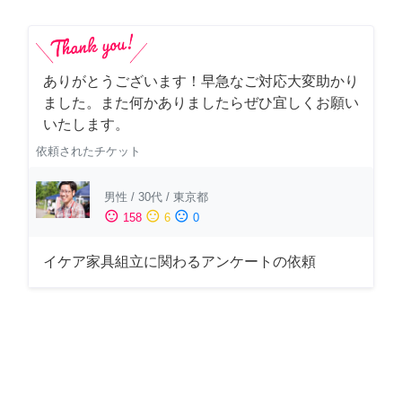
ありがとうございます！早急なご対応大変助かり
ました。また何かありましたらぜひ宜しくお願い
いたします。
依頼されたチケット
男性
/
30代
/
東京都
sentiment_satisfied
sentiment_neutral
sentiment_dissatisfied
158
6
0
イケア家具組立に関わるアンケートの依頼