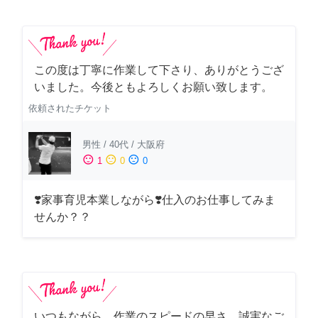
この度は丁寧に作業して下さり、ありがとうござ
いました。今後ともよろしくお願い致します。
依頼されたチケット
男性
/
40代
/
大阪府
sentiment_satisfied
sentiment_neutral
sentiment_dissatisfied
1
0
0
❣️家事育児本業しながら❣️仕入のお仕事してみま
せんか？？
いつもながら、作業のスピードの早さ、誠実なご