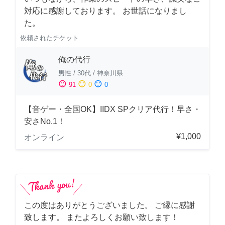
対応に感謝しております。 お世話になりまし
た。
依頼されたチケット
俺の代行
男性
/
30代
/
神奈川県
sentiment_satisfied
sentiment_neutral
sentiment_dissatisfied
91
0
0
【音ゲー・全国OK】IIDX SPクリア代行！早さ・
安さNo.1！
¥1,000
オンライン
この度はありがとうございました。 ご縁に感謝
致します。 またよろしくお願い致します！