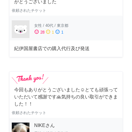
がとうございました
依頼されたチケット
女性
/
40代
/
東京都
sentiment_satisfied
sentiment_neutral
sentiment_dissatisfied
28
1
1
紀伊国屋書店での購入代行及び発送
今回もありがとうございました☺️とても頑張って
いただいて感謝です🙏気持ちの良い取引ができま
した！！
依頼されたチケット
NIKEさん