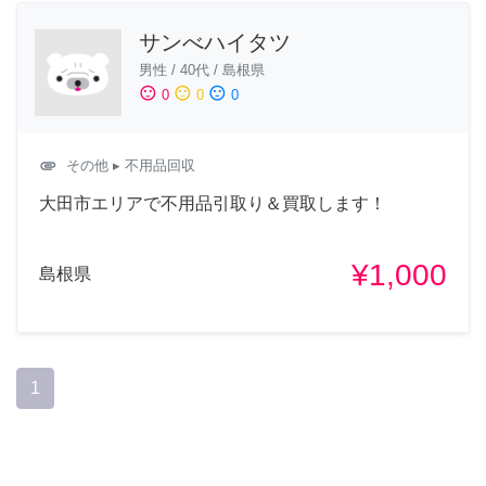
サンべハイタツ
男性
/
40代
/
島根県
sentiment_satisfied
sentiment_neutral
sentiment_dissatisfied
0
0
0
attachment
その他
▸ 不用品回収
大田市エリアで不用品引取り＆買取します！
¥1,000
島根県
1