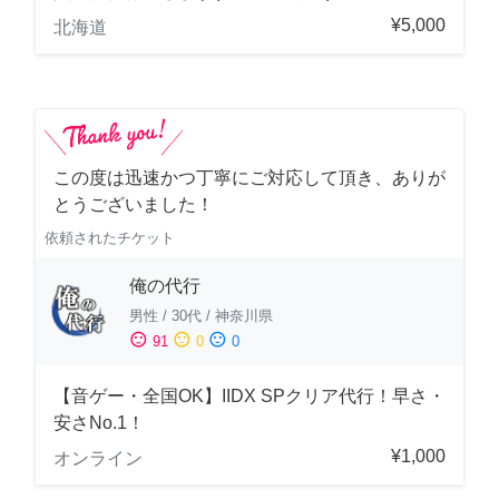
¥5,000
北海道
この度は迅速かつ丁寧にご対応して頂き、ありが
とうございました！
依頼されたチケット
俺の代行
男性
/
30代
/
神奈川県
sentiment_satisfied
sentiment_neutral
sentiment_dissatisfied
91
0
0
【音ゲー・全国OK】IIDX SPクリア代行！早さ・
安さNo.1！
¥1,000
オンライン