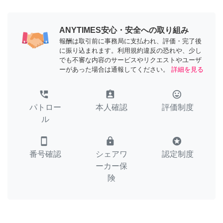
ANYTIMES安心・安全への取り組み
報酬は取引前に事務局に支払われ、評価・完了後
に振り込まれます。利用規約違反の恐れや、少し
でも不審な内容のサービスやリクエストやユーザ
ーがあった場合は通報してください。
詳細を見る
perm_phone_msg
assignment_ind
tag_faces
パトロー
本人確認
評価制度
ル
smartphone
lock
stars
番号確認
シェアワ
認定制度
ーカー保
険