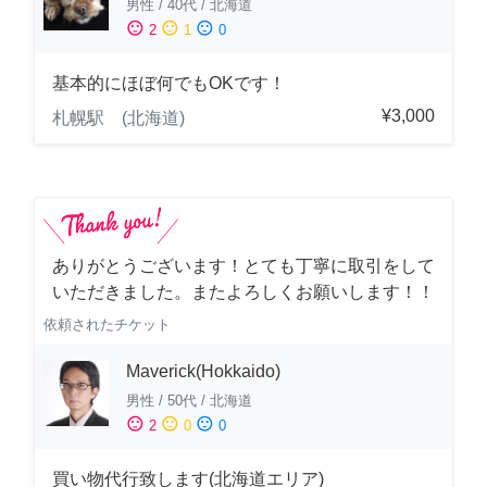
男性
/
40代
/
北海道
sentiment_satisfied
sentiment_neutral
sentiment_dissatisfied
2
1
0
基本的にほぼ何でもOKです！
¥3,000
札幌駅 (北海道)
ありがとうございます！とても丁寧に取引をして
いただきました。またよろしくお願いします！！
依頼されたチケット
Maverick(Hokkaido)
男性
/
50代
/
北海道
sentiment_satisfied
sentiment_neutral
sentiment_dissatisfied
2
0
0
買い物代行致します(北海道エリア)