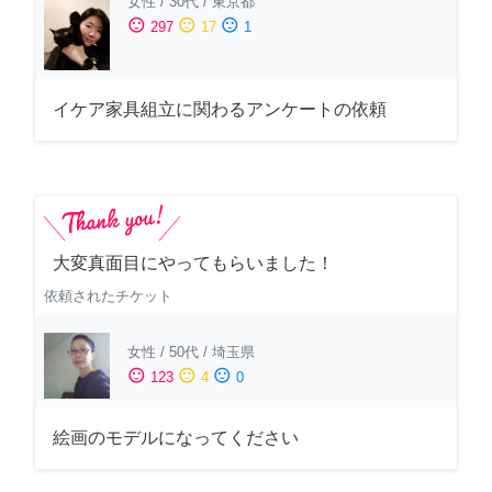
女性
/
30代
/
東京都
sentiment_satisfied
sentiment_neutral
sentiment_dissatisfied
297
17
1
イケア家具組立に関わるアンケートの依頼
大変真面目にやってもらいました！
依頼されたチケット
女性
/
50代
/
埼玉県
sentiment_satisfied
sentiment_neutral
sentiment_dissatisfied
123
4
0
絵画のモデルになってください