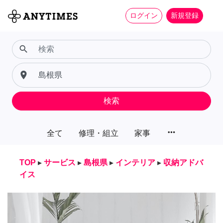
ログイン
新規登録
search
place
検索
more_horiz
全て
修理・組立
家事
TOP
▸
サービス
▸
島根県
▸
インテリア
▸
収納アドバ
イス