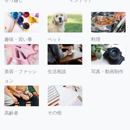
引っ越し
インテリア
趣味・習い事
ペット
料理
美容・ファッシ
生活相談
写真・動画制作
ョン
その他
高齢者