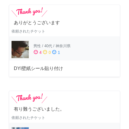
ありがとうございます
依頼されたチケット
男性
/
40代
/
神奈川県
sentiment_satisfied
sentiment_neutral
sentiment_dissatisfied
4
0
1
DYI壁紙シール貼り付け
有り難うございました。
依頼されたチケット