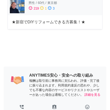
男性
/
60代
/
東京都
sentiment_satisfied
sentiment_neutral
sentiment_dissatisfied
219
1
3
★新宿でDIYリフォームできる方募集！★
ANYTIMES安心・安全への取り組み
報酬は取引前に事務局に支払われ、評価・完了後
に振り込まれます。利用規約違反の恐れや、少し
でも不審な内容のサービスやリクエストやユーザ
ーがあった場合は通報してください。
詳細を見る
perm_phone_msg
assignment_ind
tag_faces