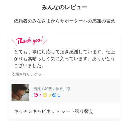
みんなのレビュー
依頼者のみなさまからサポーターへの感謝の言葉
とても丁寧に対応して頂き感謝しています。仕上
がりも素晴らしく気に入っています。ありがとう
ございました。
依頼されたチケット
男性
/
40代
/
神奈川県
sentiment_satisfied
sentiment_neutral
sentiment_dissatisfied
4
0
1
キッチンキャビネット シート張り替え