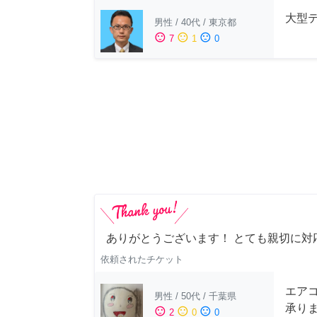
大型
男性
/
40代
/
東京都
sentiment_satisfied
sentiment_neutral
sentiment_dissatisfied
7
1
0
ありがとうございます！ とても親切に対
依頼されたチケット
エアコ
男性
/
50代
/
千葉県
承り
sentiment_satisfied
sentiment_neutral
sentiment_dissatisfied
2
0
0