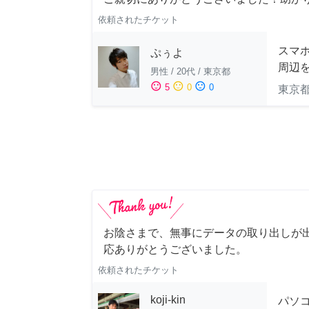
依頼されたチケット
スマホ
ぷぅよ
周辺
男性
/
20代
/
東京都
sentiment_satisfied
sentiment_neutral
sentiment_dissatisfied
5
0
0
東京
お陰さまで、無事にデータの取り出しが
応ありがとうございました。
依頼されたチケット
koji-kin
パソ