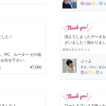
sentiment_satisfied
sentiment_neutral
sentiment_dissatisfied
219
1
3
ました！
消えてしまったデータを
ざいました！助かりまし
依頼されたチケット
、PC、ルーター その他
をお任せ下さい。
ぷぅよ
¥7,000
男性
/
20代
/
東京
都
sentiment_satisfied
sentiment_neutral
sentiment_dissatisfied
5
0
0
りました！
ワールドプレスで作った