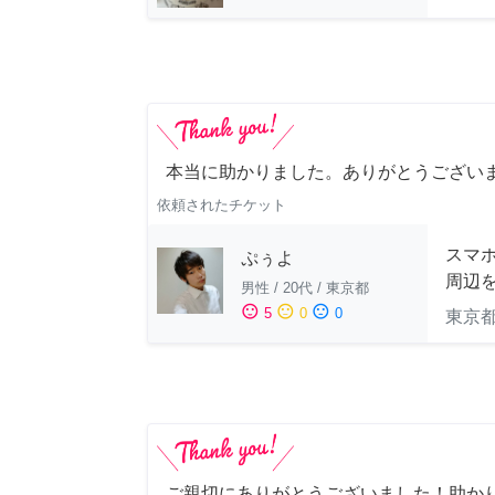
本当に助かりました。ありがとうござい
依頼されたチケット
スマホ
ぷぅよ
周辺
男性
/
20代
/
東京都
sentiment_satisfied
sentiment_neutral
sentiment_dissatisfied
5
0
0
東京
ご親切にありがとうございました！助か