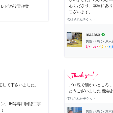
応くださり、本当にあり
テレビの設置作業
ございます。
依頼されたチケット
maaasa
check_circle
男性
/
60代
/
東京
sentiment_satisfied
sentiment_neutral
sentiment_dissatisfi
1247
77
応して下さいました。
プロ魂で細かいところま
とうございました 機会
依頼されたチケット
ン、IH等専用回線工事
ます
男性
/
60代
/
東京