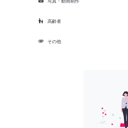
camera_alt
写真・動画制作
escalator_warning
高齢者
attachment
その他