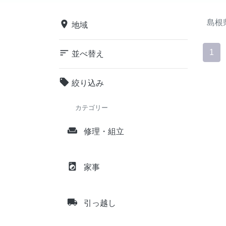
島根
place
地域
sort
1
並べ替え
local_offer
絞り込み
カテゴリー
weekend
修理・組立
local_laundry_service
家事
local_shipping
引っ越し