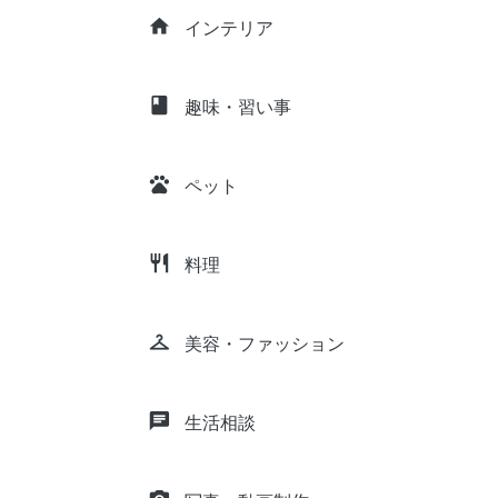
home
インテリア
class
趣味・習い事
pets
ペット
restaurant
料理
checkroom
美容・ファッション
chat
生活相談