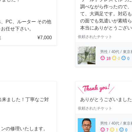
調べながら作ったので、
て、大満足です。対応も
の面でも気遣いが素晴ら
、PC、ルーター その他
本当にありがとうござい
をお任せ下さい。
依頼されたチケット
¥7,000
都
男性
/
40代
/
東京
sentiment_satisfied
sentiment_neutral
sentiment_dissatisfied
18
0
0
出来ました！丁寧なご対
ありがとうございました
依頼されたチケット
男性
/
40代
/
東京
コンの修理いたします。
sentiment_satisfied
sentiment_neutral
sentiment_dissatisfied
7
1
0