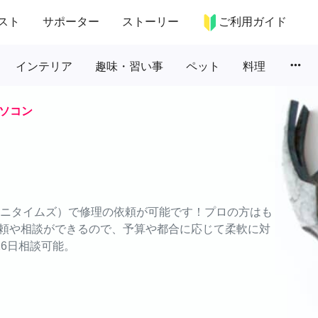
スト
サポーター
ストーリー
ご利用ガイド
more_horiz
インテリア
趣味・習い事
ペット
料理
ソコン
（エニタイムズ）で修理の依頼が可能です！プロの方はも
頼や相談ができるので、予算や都合に応じて柔軟に対
26日相談可能。