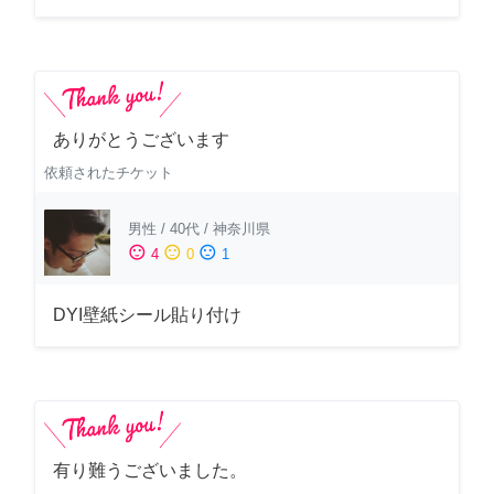
ありがとうございます
依頼されたチケット
男性
/
40代
/
神奈川県
sentiment_satisfied
sentiment_neutral
sentiment_dissatisfied
4
0
1
DYI壁紙シール貼り付け
有り難うございました。