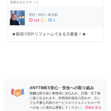
依頼されたチケット
男性
/
60代
/
東京都
sentiment_satisfied
sentiment_neutral
sentiment_dissatisfied
219
1
3
★新宿でDIYリフォームできる方募集！★
ANYTIMES安心・安全への取り組み
報酬は取引前に事務局に支払われ、評価・完了後
に振り込まれます。利用規約違反の恐れや、少し
でも不審な内容のサービスやリクエストやユーザ
ーがあった場合は通報してください。
詳細を見る