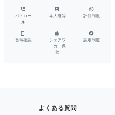
perm_phone_msg
assignment_ind
tag_faces
パトロー
本人確認
評価制度
ル
smartphone
lock
stars
番号確認
シェアワ
認定制度
ーカー保
険
よくある質問