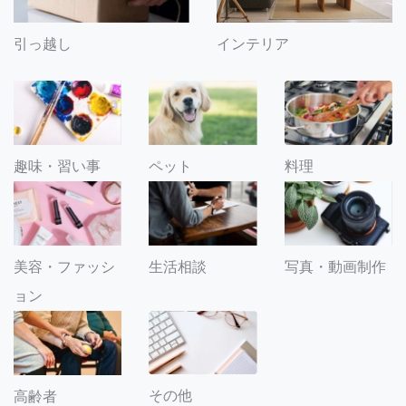
引っ越し
インテリア
趣味・習い事
ペット
料理
美容・ファッシ
生活相談
写真・動画制作
ョン
その他
高齢者