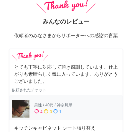
みんなのレビュー
依頼者のみなさまからサポーターへの感謝の言葉
とても丁寧に対応して頂き感謝しています。仕上
がりも素晴らしく気に入っています。ありがとう
ございました。
依頼されたチケット
男性
/
40代
/
神奈川県
sentiment_satisfied
sentiment_neutral
sentiment_dissatisfied
4
0
1
キッチンキャビネット シート張り替え