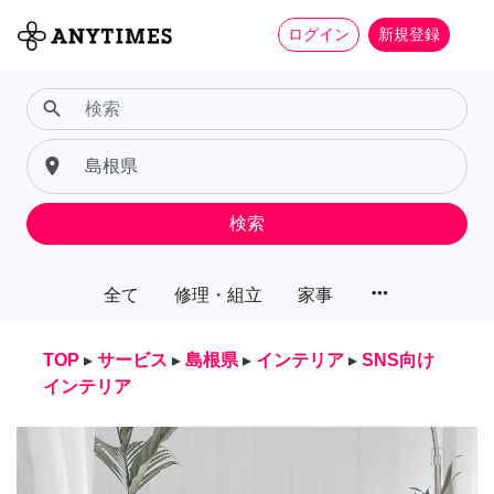
ログイン
新規登録
search
place
検索
more_horiz
全て
修理・組立
家事
TOP
▸
サービス
▸
島根県
▸
インテリア
▸
SNS向け
インテリア