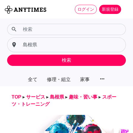
ログイン
新規登録
search
place
検索
more_horiz
全て
修理・組立
家事
TOP
▸
サービス
▸
島根県
▸
趣味・習い事
▸
スポー
ツ・トレーニング