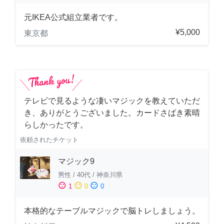
元IKEA公式組立業者です。
¥5,000
東京都
テレビで見るような凄いマジックを教えていただ
き、ありがとうございました。カードさばき素晴
らしかったです。
依頼されたチケット
マジック9
男性
/
40代
/
神奈川県
sentiment_satisfied
sentiment_neutral
sentiment_dissatisfied
1
0
0
本格的なテーブルマジックで脳トレしましょう。