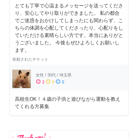
とても丁寧で心温まるメッセージを送ってくださ
り、安心してやり取りができました。 私の都合
でご迷惑をおかけしてしまったにも関わらず、こ
ちらの体調を心配してくださったり、心配りをし
ていただける素晴らしい方です。本当にありがと
うございました。 今後もぜひよろしくお願いし
ます。
依頼されたチケット
女性
/
30代
/
埼玉県
sentiment_satisfied
sentiment_neutral
sentiment_dissatisfied
2
0
0
高校生OK！４歳の子供と遊びながら運動を教え
てくれる方募集