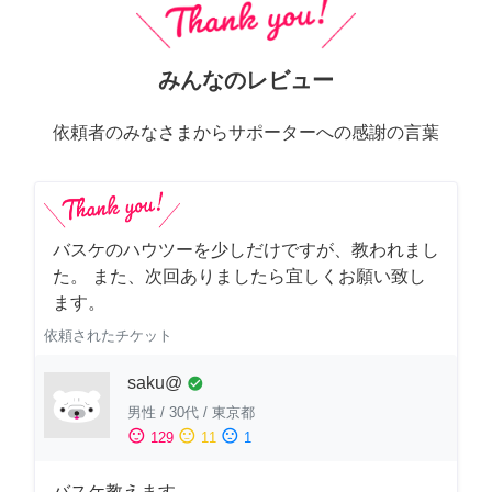
みんなのレビュー
依頼者のみなさまからサポーターへの感謝の言葉
バスケのハウツーを少しだけですが、教われまし
た。 また、次回ありましたら宜しくお願い致し
ます。
依頼されたチケット
saku@
check_circle
男性
/
30代
/
東京都
sentiment_satisfied
sentiment_neutral
sentiment_dissatisfied
129
11
1
バスケ教えます。