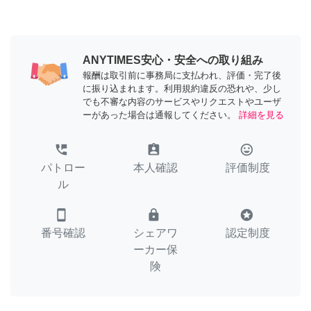
ANYTIMES安心・安全への取り組み
報酬は取引前に事務局に支払われ、評価・完了後
に振り込まれます。利用規約違反の恐れや、少し
でも不審な内容のサービスやリクエストやユーザ
ーがあった場合は通報してください。
詳細を見る
perm_phone_msg
assignment_ind
tag_faces
パトロー
本人確認
評価制度
ル
smartphone
lock
stars
番号確認
シェアワ
認定制度
ーカー保
険