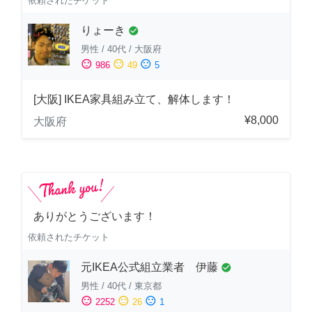
依頼されたチケット
りょーき
check_circle
男性
/
40代
/
大阪府
sentiment_satisfied
sentiment_neutral
sentiment_dissatisfied
986
49
5
[大阪] IKEA家具組み立て、解体します！
¥8,000
大阪府
ありがとうございます！
依頼されたチケット
元IKEA公式組立業者 伊藤
check_circle
男性
/
40代
/
東京都
sentiment_satisfied
sentiment_neutral
sentiment_dissatisfied
2252
26
1