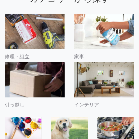
修理・組立
家事
引っ越し
インテリア