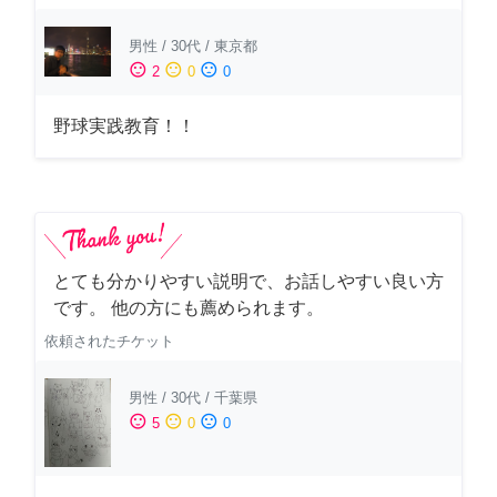
男性
/
30代
/
東京都
sentiment_satisfied
sentiment_neutral
sentiment_dissatisfied
2
0
0
野球実践教育！！
とても分かりやすい説明で、お話しやすい良い方
です。 他の方にも薦められます。
依頼されたチケット
男性
/
30代
/
千葉県
sentiment_satisfied
sentiment_neutral
sentiment_dissatisfied
5
0
0