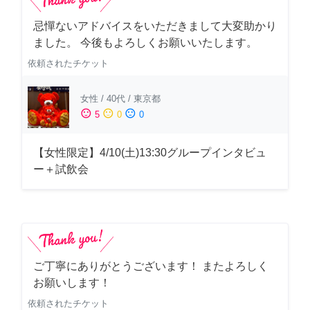
忌憚ないアドバイスをいただきまして大変助かり
ました。 今後もよろしくお願いいたします。
依頼されたチケット
女性
/
40代
/
東京都
sentiment_satisfied
sentiment_neutral
sentiment_dissatisfied
5
0
0
【女性限定】4/10(土)13:30グループインタビュ
ー＋試飲会
ご丁寧にありがとうございます！ またよろしく
お願いします！
依頼されたチケット