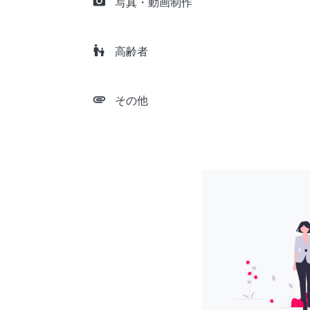
camera_alt
写真・動画制作
escalator_warning
高齢者
attachment
その他