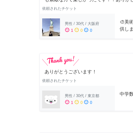
依頼されたチケット
🎨美
男性
/
30代
/
大阪府
供し
sentiment_satisfied
sentiment_neutral
sentiment_dissatisfied
1
0
0
ありがとうございます！
依頼されたチケット
中学
男性
/
30代
/
東京都
sentiment_satisfied
sentiment_neutral
sentiment_dissatisfied
1
0
0