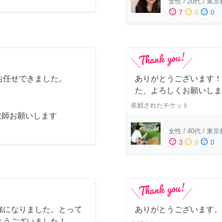
女性
/
20代
/
東京
sentiment_satisfied
sentiment_neutral
sentiment_dissatisfied
7
0
0
お任せできました。
ありがとうございます！
た、よろしくお願いしま
依頼されたチケット
教師お願いします
女性
/
40代
/
東京
sentiment_satisfied
sentiment_neutral
sentiment_dissatisfied
3
0
0
強になりました。とって
ありがとうございます。
とうございました！