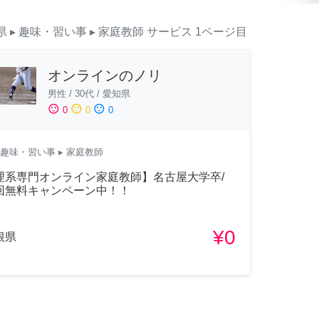
県
▸ 趣味・習い事
▸ 家庭教師
サービス
1ページ目
オンラインのノリ
男性
/
30代
/
愛知県
sentiment_satisfied
sentiment_neutral
sentiment_dissatisfied
0
0
0
趣味・習い事
▸ 家庭教師
理系専門オンライン家庭教師】名古屋大学卒/
回無料キャンペーン中！！
¥0
根県