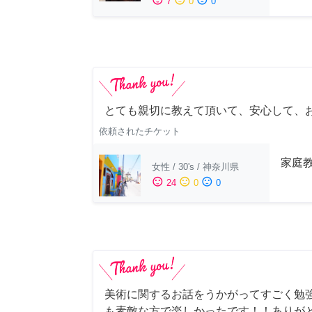
7
0
0
とても親切に教えて頂いて、安心して、
依頼されたチケット
家庭
女性
/
30's
/
神奈川県
sentiment_satisfied
sentiment_neutral
sentiment_dissatisfied
24
0
0
美術に関するお話をうかがってすごく勉
も素敵な方で楽しかったです！！ありが