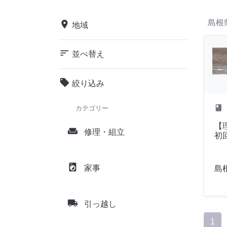
島根
place
地域
sort
並べ替え
local_offer
絞り込み
class
カテゴリー
【
weekend
修理・組立
初
local_laundry_service
家事
島
local_shipping
引っ越し
1