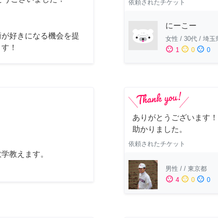
依頼されたチケット
にーこー
術が好きになる機会を提
女性
/
30代
/
埼玉
ます！
sentiment_satisfied
sentiment_neutral
sentiment_dissatisfied
1
0
0
ありがとうございます！
助かりました。
依頼されたチケット
数学教えます。
男性
/
/
東京都
sentiment_satisfied
sentiment_neutral
sentiment_dissatisfied
4
0
0