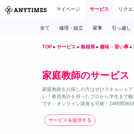
マイページ
サービス
リクエ
全て
修理・組立
家事
引っ越し
TOP
▸
サービス
▸
島根県
▸
趣味・習い事
▸
家庭教師のサービス
家庭教師をお探しの方はぜひスキルシェアア
い！教員免許を持ったプロから学生まで幅
です。オンライン講座も可能！24時間36
サービスを提供する