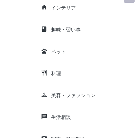
home
インテリア
class
趣味・習い事
pets
ペット
restaurant
料理
checkroom
美容・ファッション
chat
生活相談