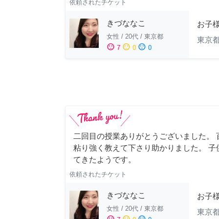
依頼されたチケット
きづななこ
お子様
女性
/
20代
/
東京都
東京
sentiment_satisfied
sentiment_neutral
sentiment_dissatisfied
7
0
0
二回目の授業ありがとうございました。 
粘り強く教えて下さり助かりました。 子
てきたようです。
依頼されたチケット
きづななこ
お子様
女性
/
20代
/
東京都
東京
sentiment_satisfied
sentiment_neutral
sentiment_dissatisfied