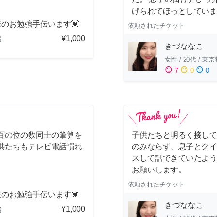
げられてほっとしていま
のお勉強手伝います💓
依頼されたチケット
¥1,000
都
きづななこ
女性
/
20代
/
東京
sentiment_satisfied
sentiment_neutral
sentiment_dissatisfied
7
0
0
百の位の数同士の筆算を
子供たちと明るく接して
供たちもテレビ電話慣れ
のみならず、息子とクイ
スして話できていたよう
お願いします。
依頼されたチケット
のお勉強手伝います💓
きづななこ
¥1,000
都