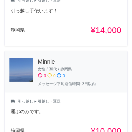
local_shipping
引っ越し
▸ 引越し・運送
引っ越し手伝います！
¥14,000
静岡県
Minnie
女性
/
30代
/
静岡県
sentiment_satisfied
sentiment_neutral
sentiment_dissatisfied
3
0
0
メッセージ平均返信時間: 3日以内
local_shipping
引っ越し
▸ 引越し・運送
運ぶのみです。
¥10,000
静岡県