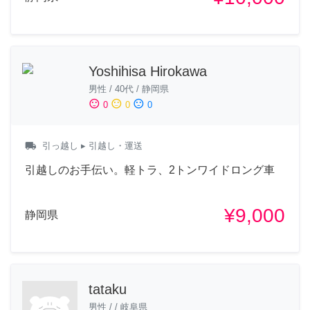
Yoshihisa Hirokawa
男性
/
40代
/
静岡県
sentiment_satisfied
sentiment_neutral
sentiment_dissatisfied
0
0
0
local_shipping
引っ越し
▸ 引越し・運送
引越しのお手伝い。軽トラ、2トンワイドロング車
¥9,000
静岡県
tataku
男性
/
/
岐阜県