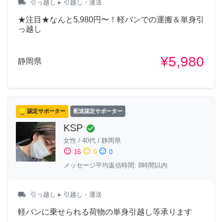
local_shipping
引っ越し
▸ 引越し・運送
★注目★なんと5,980円〜！軽バンでの運搬＆単身引
っ越し
¥5,980
静岡県
認定サポーター
配送認定サポーター
KSP
check_circle
女性
/
40代
/
静岡県
sentiment_satisfied
sentiment_neutral
sentiment_dissatisfied
16
0
0
メッセージ平均返信時間: 8時間以内
local_shipping
引っ越し
▸ 引越し・運送
軽バンに乗せられる荷物の単身引越し等承ります