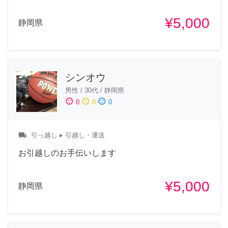
¥5,000
静岡県
シンオウ
男性
/
30代
/
静岡県
sentiment_satisfied
sentiment_neutral
sentiment_dissatisfied
0
0
0
local_shipping
引っ越し
▸ 引越し・運送
お引越しのお手伝いします
¥5,000
静岡県