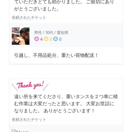
ていただきとても助かりました。 ご親切にあり
がとうございました。
依頼されたチケット
男性
/
30代
/
愛知県
sentiment_satisfied
sentiment_neutral
sentiment_dissatisfied
4
0
0
引越し、不用品処分、重たい荷物配送！
遠い所を来てくださり、重いタンスを２つ車に積
む作業は大変だったと思います。 大変お世話に
なりました。 ありがとうございます！
依頼されたチケット