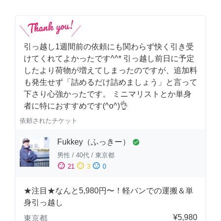
引っ越し1週間前の依頼にも関わらず快く引き受
けてくれてよかったです^^* 引っ越し前日に予定
したより荷物が増えてしまったのですが、追加料
も発生せず「詰めるだけ詰めましょう」と言って
下さり心強かったです。 ミニマリストとか単身
者に特におすすめです(^o^)👌
依頼されたチケット
Fukkey（ふっきー）
check_circle
男性
/
40代
/
東京都
sentiment_satisfied
sentiment_neutral
sentiment_dissatisfied
21
3
0
★注目★なんと5,980円〜！軽バンでの運搬＆単
身引っ越し
¥5,980
東京都