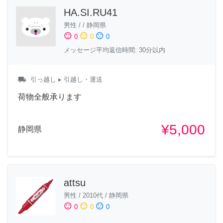
HA.SI.RU41
男性
/
/
静岡県
sentiment_satisfied
sentiment_neutral
sentiment_dissatisfied
0
0
0
メッセージ平均返信時間: 30分以内
local_shipping
引っ越し
▸ 引越し・運送
荷物全般承ります
¥5,000
静岡県
attsu
男性
/
2010代
/
静岡県
sentiment_satisfied
sentiment_neutral
sentiment_dissatisfied
0
0
0