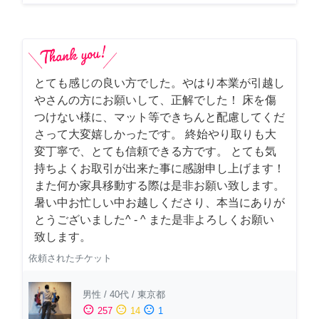
とても感じの良い方でした。やはり本業が引越し
やさんの方にお願いして、正解でした！ 床を傷
つけない様に、マット等できちんと配慮してくだ
さって大変嬉しかったです。 終始やり取りも大
変丁寧で、とても信頼できる方です。 とても気
持ちよくお取引が出来た事に感謝申し上げます！
また何か家具移動する際は是非お願い致します。
暑い中お忙しい中お越しくださり、本当にありが
とうございました^ - ^ また是非よろしくお願い
致します。
依頼されたチケット
男性
/
40代
/
東京都
sentiment_satisfied
sentiment_neutral
sentiment_dissatisfied
257
14
1