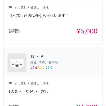
local_shipping
引っ越し
▸ 引越し・運送
引っ越し運送以外なら手伝います！
¥5,000
静岡県
Ｎ・Ｋ
男性
/
30代
/
静岡県
sentiment_satisfied
sentiment_neutral
sentiment_dissatisfied
0
0
0
local_shipping
引っ越し
▸ 引越し・運送
1人暮らしや軽い引越し