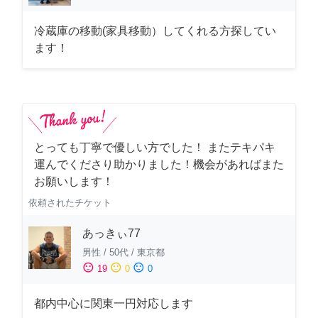
冷蔵庫の移動(家具移動）してくれる方探してい
ます！
とっても丁寧で優しい方でした！ またテキパキ
運んでくださり助かりました！機会があればまた
お願いします！
依頼されたチケット
あっきぃ77
男性
/
50代
/
東京都
sentiment_satisfied
sentiment_neutral
sentiment_dissatisfied
19
0
0
都内中心に関東一円対応します