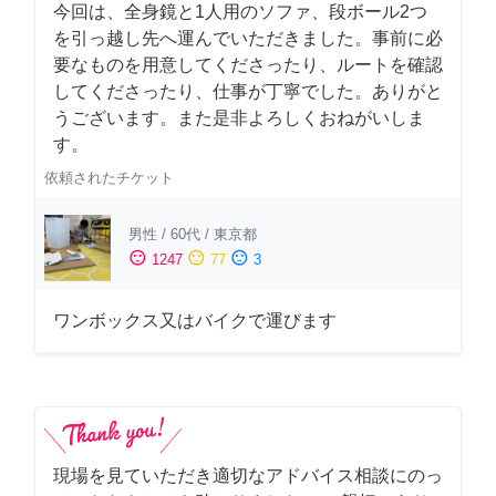
今回は、全身鏡と1人用のソファ、段ボール2つ
を引っ越し先へ運んでいただきました。事前に必
要なものを用意してくださったり、ルートを確認
してくださったり、仕事が丁寧でした。ありがと
うございます。また是非よろしくおねがいしま
す。
依頼されたチケット
男性
/
60代
/
東京都
sentiment_satisfied
sentiment_neutral
sentiment_dissatisfied
1247
77
3
ワンボックス又はバイクで運びます
現場を見ていただき適切なアドバイス相談にのっ