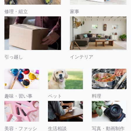
修理・組立
家事
引っ越し
インテリア
趣味・習い事
ペット
料理
美容・ファッシ
生活相談
写真・動画制作