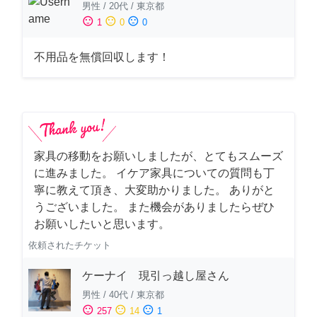
男性
/
20代
/
東京都
sentiment_satisfied
sentiment_neutral
sentiment_dissatisfied
1
0
0
不用品を無償回収します！
家具の移動をお願いしましたが、とてもスムーズ
に進みました。 イケア家具についての質問も丁
寧に教えて頂き、大変助かりました。 ありがと
うございました。 また機会がありましたらぜひ
お願いしたいと思います。
依頼されたチケット
ケーナイ 現引っ越し屋さん
男性
/
40代
/
東京都
sentiment_satisfied
sentiment_neutral
sentiment_dissatisfied
257
14
1