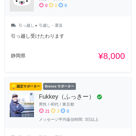
sentiment_satisfied
sentiment_neutral
sentiment_dissatisfied
0
0
0
local_shipping
引っ越し
▸ 引越し・運送
引っ越し受けたわります
¥8,000
静岡県
認定サポーター
Bronze サポーター
Fukkey（ふっきー）
check_circle
男性
/
40代
/
東京都
sentiment_satisfied
sentiment_neutral
sentiment_dissatisfied
21
3
0
メッセージ平均返信時間: 3日以上