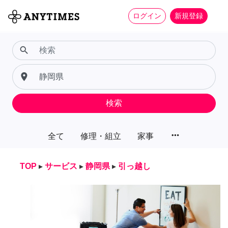
ログイン
新規登録
search
place
検索
more_horiz
全て
修理・組立
家事
TOP
▸
サービス
▸
静岡県
▸
引っ越し