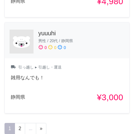
¥4,980
静岡県
yuuuhi
男性
/
20代
/
静岡県
sentiment_satisfied
sentiment_neutral
sentiment_dissatisfied
0
0
0
local_shipping
引っ越し
▸ 引越し・運送
雑用なんでも！
¥3,000
静岡県
1
2
...
»