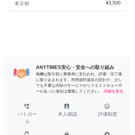
¥3,500
東京都
ANYTIMES安心・安全への取り組み
報酬は取引前に事務局に支払われ、評価・完了後
に振り込まれます。利用規約違反の恐れや、少し
でも不審な内容のサービスやリクエストやユーザ
ーがあった場合は通報してください。
詳細を見る
perm_phone_msg
assignment_ind
tag_faces
パトロー
本人確認
評価制度
ル
smartphone
lock
stars