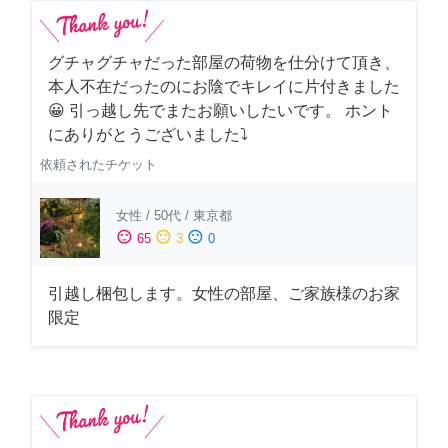
グチャグチャだった部屋の荷物を仕分けて頂き、
本人不在だったのにお陰でキレイに片付きました
😀 引っ越し先でまたお願いしたいです。 ホント
にありがとうございました⤵
依頼されたチケット
女性
/
50代
/
東京都
sentiment_satisfied
sentiment_neutral
sentiment_dissatisfied
65
3
0
引越し梱包します。女性の部屋、ご家族様のお家
限定