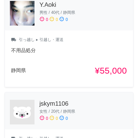
Y.Aoki
男性
/
40代
/
静岡県
sentiment_satisfied
sentiment_neutral
sentiment_dissatisfied
0
0
0
local_shipping
引っ越し
▸ 引越し・運送
不用品処分
¥55,000
静岡県
jskym1106
女性
/
20代
/
静岡県
sentiment_satisfied
sentiment_neutral
sentiment_dissatisfied
0
0
0