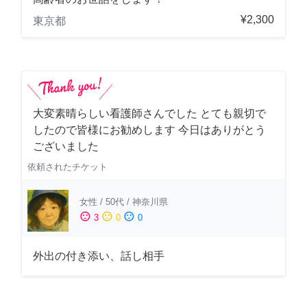
¥2,300
東京都
大変素晴らしい看護師さんでした とても親切で
したので皆様にお勧めします 今日はありがとう
ございました
依頼されたチケット
女性
/
50代
/
神奈川県
sentiment_satisfied
sentiment_neutral
sentiment_dissatisfied
3
0
0
外出の付き添い、話し相手