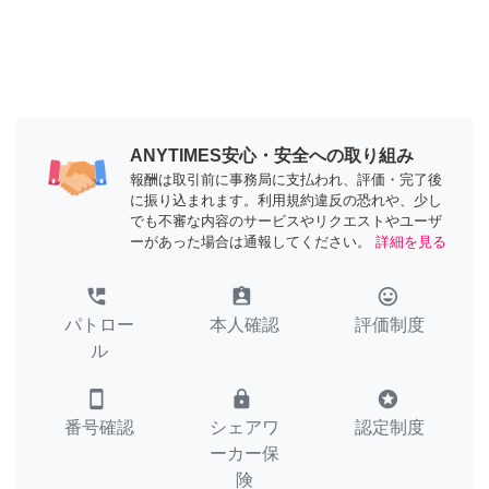
ANYTIMES安心・安全への取り組み
報酬は取引前に事務局に支払われ、評価・完了後
に振り込まれます。利用規約違反の恐れや、少し
でも不審な内容のサービスやリクエストやユーザ
ーがあった場合は通報してください。
詳細を見る
perm_phone_msg
assignment_ind
tag_faces
パトロー
本人確認
評価制度
ル
smartphone
lock
stars
番号確認
シェアワ
認定制度
ーカー保
険