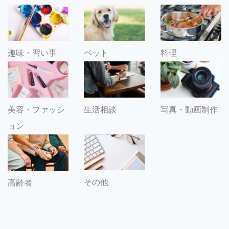
趣味・習い事
ペット
料理
美容・ファッシ
生活相談
写真・動画制作
ョン
その他
高齢者