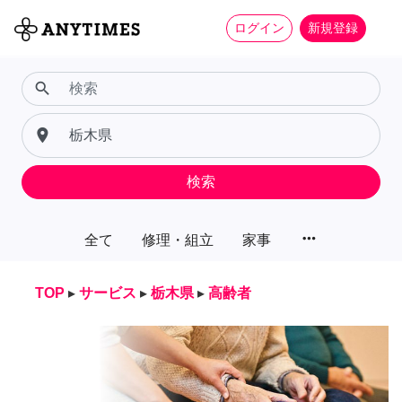
ログイン
新規登録
search
place
検索
more_horiz
全て
修理・組立
家事
TOP
▸
サービス
▸
栃木県
▸
高齢者