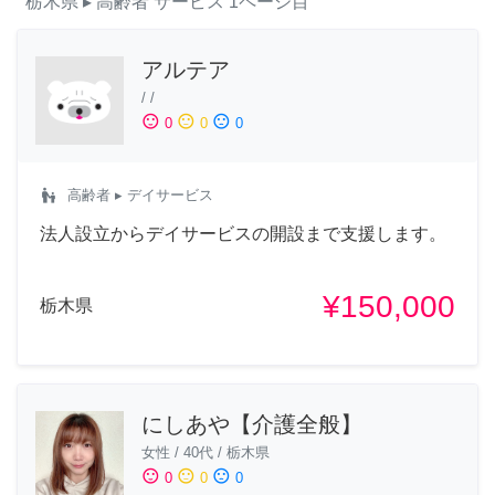
栃木県
▸ 高齢者
サービス
1ページ目
アルテア
/
/
sentiment_satisfied
sentiment_neutral
sentiment_dissatisfied
0
0
0
escalator_warning
高齢者
▸ デイサービス
法人設立からデイサービスの開設まで支援します。
¥150,000
栃木県
にしあや【介護全般】
女性
/
40代
/
栃木県
sentiment_satisfied
sentiment_neutral
sentiment_dissatisfied
0
0
0