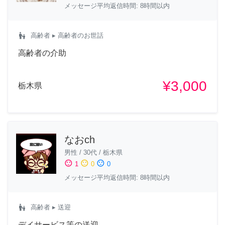
メッセージ平均返信時間: 8時間以内
escalator_warning
高齢者
▸ 高齢者のお世話
高齢者の介助
¥3,000
栃木県
なおch
男性
/
30代
/
栃木県
sentiment_satisfied
sentiment_neutral
sentiment_dissatisfied
1
0
0
メッセージ平均返信時間: 8時間以内
escalator_warning
高齢者
▸ 送迎
デイサービス等の送迎