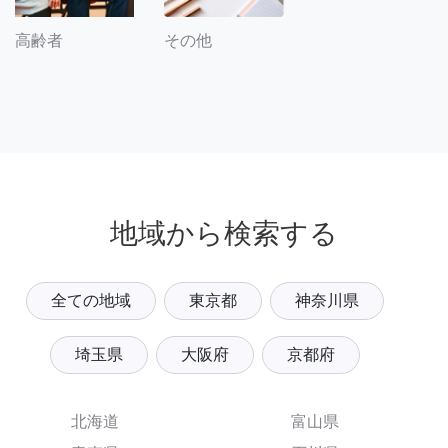
その他
高齢者
地域から検索する
全ての地域
東京都
神奈川県
埼玉県
大阪府
京都府
北海道
富山県