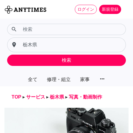
ログイン
新規登録
search
place
検索
more_horiz
全て
修理・組立
家事
TOP
▸
サービス
▸
栃木県
▸
写真・動画制作