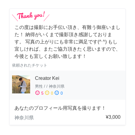
この度は撮影にお手伝い頂き、有難う御座いまし
た！ 納得がいくまで撮影頂き感謝しておりま
す。 写真の上がりにも非常に満足です(^ ^) もし
宜しければ、またご協力頂きたく思いますので、
今後とも宜しくお願い致します！
依頼されたチケット
Creator Kei
男性
/
/
神奈川県
sentiment_satisfied
sentiment_neutral
sentiment_dissatisfied
5
0
0
あなたのプロフィール用写真を撮ります！
¥3,000
神奈川県