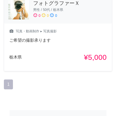
フォトグラファーＸ
男性
/
50代
/
栃木県
sentiment_satisfied
sentiment_neutral
sentiment_dissatisfied
0
0
0
camera_alt
写真・動画制作
▸ 写真撮影
ご希望の撮影承ります
¥5,000
栃木県
1