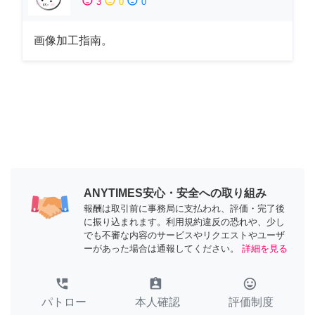
sentiment_satisfied
sentiment_neutral
sentiment_dissatisfied
3
0
0
画像加工指南。
ANYTIMES安心・安全への取り組み
報酬は取引前に事務局に支払われ、評価・完了後
に振り込まれます。利用規約違反の恐れや、少し
でも不審な内容のサービスやリクエストやユーザ
ーがあった場合は通報してください。
詳細を見る
perm_phone_msg
assignment_ind
tag_faces
パトロー
本人確認
評価制度