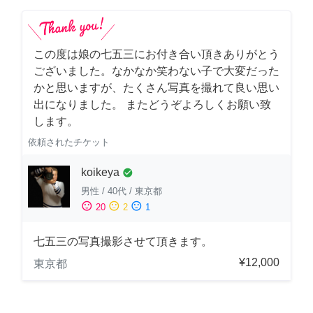
この度は娘の七五三にお付き合い頂きありがとう
ございました。なかなか笑わない子で大変だった
かと思いますが、たくさん写真を撮れて良い思い
出になりました。 またどうぞよろしくお願い致
します。
依頼されたチケット
koikeya
check_circle
男性
/
40代
/
東京都
sentiment_satisfied
sentiment_neutral
sentiment_dissatisfied
20
2
1
七五三の写真撮影させて頂きます。
¥12,000
東京都