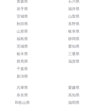
青森県
石川県
岩手県
福井県
宮城県
山梨県
秋田県
長野県
山形県
岐阜県
福島県
静岡県
茨城県
愛知県
栃木県
三重県
群馬県
滋賀県
千葉県
新潟県
兵庫県
愛媛県
奈良県
高知県
和歌山県
福岡県