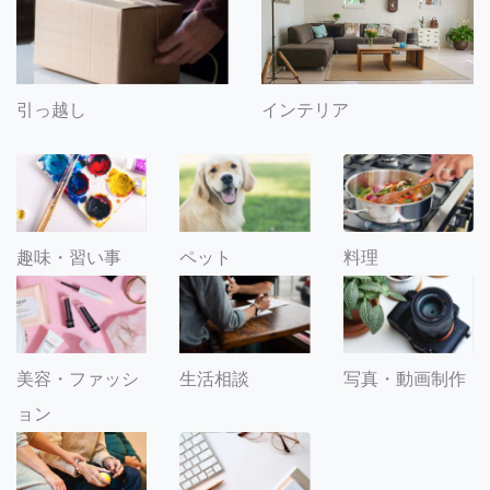
引っ越し
インテリア
趣味・習い事
ペット
料理
美容・ファッシ
生活相談
写真・動画制作
ョン