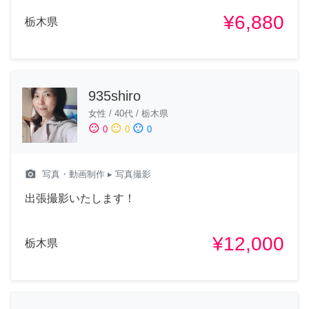
¥6,880
栃木県
935shiro
女性
/
40代
/
栃木県
sentiment_satisfied
sentiment_neutral
sentiment_dissatisfied
0
0
0
camera_alt
写真・動画制作
▸ 写真撮影
出張撮影いたします！
¥12,000
栃木県