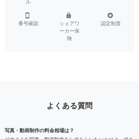
ル
smartphone
lock
stars
番号確認
シェアワ
認定制度
ーカー保
険
よくある質問
写真・動画制作の料金相場は？