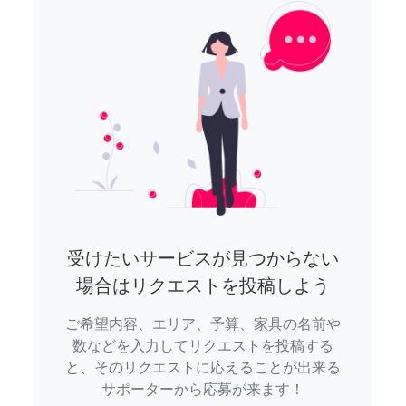
受けたいサービスが見つからない
場合はリクエストを投稿しよう
ご希望内容、エリア、予算、家具の名前や
数などを入力してリクエストを投稿する
と、そのリクエストに応えることが出来る
サポーターから応募が来ます！