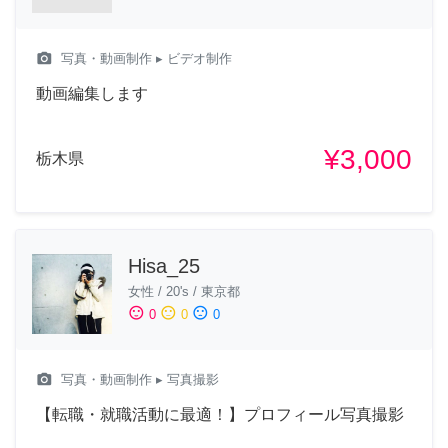
camera_alt
写真・動画制作
▸ ビデオ制作
動画編集します
¥3,000
栃木県
Hisa_25
女性
/
20's
/
東京都
sentiment_satisfied
sentiment_neutral
sentiment_dissatisfied
0
0
0
camera_alt
写真・動画制作
▸ 写真撮影
【転職・就職活動に最適！】プロフィール写真撮影