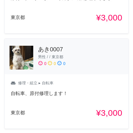
¥3,000
東京都
あき0007
男性
/
/
東京都
sentiment_satisfied
sentiment_neutral
sentiment_dissatisfied
0
0
0
weekend
修理・組立
▸ 自転車
自転車、原付修理します！
¥3,000
東京都