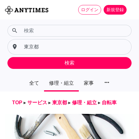
ログイン
新規登録
search
place
検索
more_horiz
全て
修理・組立
家事
TOP
▸
サービス
▸
東京都
▸
修理・組立
▸
自転車