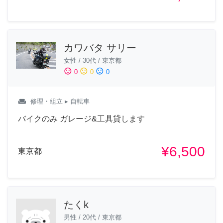
カワバタ サリー
女性
/
30代
/
東京都
sentiment_satisfied
sentiment_neutral
sentiment_dissatisfied
0
0
0
weekend
修理・組立
▸ 自転車
バイクのみ ガレージ&工具貸します
¥6,500
東京都
たくk
男性
/
20代
/
東京都