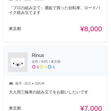
「プロの組み立て」通販で買った自転車、ロードバ
イク組み立てます
¥8,000
東京都
Rinux
女性
/
40代
/
東京都
sentiment_satisfied
sentiment_neutral
sentiment_dissatisfied
0
0
0
weekend
修理・組立
▸ 自転車
大人用三輪車の組み立てをお願いしたいです
¥7,000
東京都