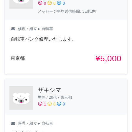
sentiment_satisfied
sentiment_neutral
sentiment_dissatisfied
0
0
0
メッセージ平均返信時間: 3日以内
weekend
修理・組立
▸ 自転車
自転車パンク修理いたします。
¥5,000
東京都
ザキシマ
男性
/
20代
/
東京都
sentiment_satisfied
sentiment_neutral
sentiment_dissatisfied
1
0
0
weekend
修理・組立
▸ 自転車