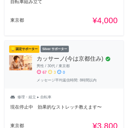
自転車組み立て
¥4,000
東京都
認定サポーター
Silver サポーター
カッサーノ(今は京都住み)
check_circle
男性
/
30代
/
東京都
sentiment_satisfied
sentiment_neutral
sentiment_dissatisfied
67
3
0
メッセージ平均返信時間: 8時間以内
weekend
修理・組立
▸ 自転車
現在停止中 効果的なストレッチ教えます〜
¥3,800
東京都