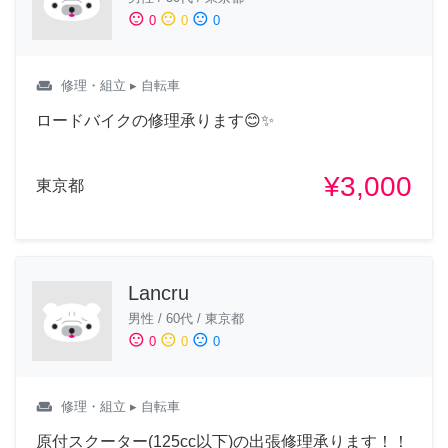
sentiment_satisfied
sentiment_neutral
sentiment_dissatisfied
0
0
0
weekend
修理・組立
▸ 自転車
ロードバイクの修理承ります😊✨
¥3,000
東京都
Lancru
男性
/
60代
/
東京都
sentiment_satisfied
sentiment_neutral
sentiment_dissatisfied
0
0
0
weekend
修理・組立
▸ 自転車
原付スクーター(125cc以下)の出張修理承ります！！