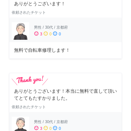
ありがとうございます！
依頼されたチケット
男性
/
30代
/
京都府
sentiment_satisfied
sentiment_neutral
sentiment_dissatisfied
3
0
0
無料で自転車修理します！
ありがとうございます！本当に無料で直して頂い
てとてもたすかりました。
依頼されたチケット
男性
/
30代
/
京都府
sentiment_satisfied
sentiment_neutral
sentiment_dissatisfied
3
0
0