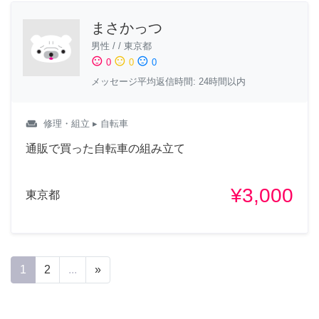
まさかっつ
男性
/
/
東京都
sentiment_satisfied
sentiment_neutral
sentiment_dissatisfied
0
0
0
メッセージ平均返信時間: 24時間以内
weekend
修理・組立
▸ 自転車
通販で買った自転車の組み立て
¥3,000
東京都
1
2
...
»