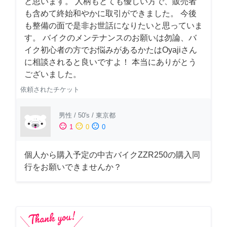
と思います。 人柄もとても優しい方で、販売者
も含めて終始和やかに取引ができました。 今後
も整備の面で是非お世話になりたいと思っていま
す。 バイクのメンテナンスのお願いは勿論、バ
イク初心者の方でお悩みがあるかたはOyajiさん
に相談されると良いですよ！ 本当にありがとう
ございました。
依頼されたチケット
男性
/
50's
/
東京都
sentiment_satisfied
sentiment_neutral
sentiment_dissatisfied
1
0
0
個人から購入予定の中古バイクZZR250の購入同
行をお願いできませんか？