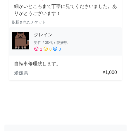
細かいところまで丁寧に見てくださいました。あ
りがとうございます！
依頼されたチケット
クレイン
男性
/
30代
/
愛媛県
sentiment_satisfied
sentiment_neutral
sentiment_dissatisfied
1
0
0
自転車修理致します。
¥1,000
愛媛県