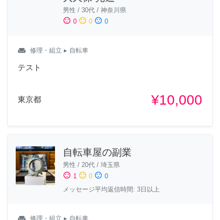
男性
/
30代
/
神奈川県
sentiment_satisfied
sentiment_neutral
sentiment_dissatisfied
0
0
0
weekend
修理・組立
▸ 自転車
テスト
¥10,000
東京都
自転車屋の副業
男性
/
20代
/
埼玉県
sentiment_satisfied
sentiment_neutral
sentiment_dissatisfied
1
0
0
メッセージ平均返信時間: 3日以上
weekend
修理・組立
▸ 自転車