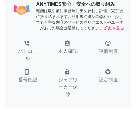
ANYTIMES安心・安全への取り組み
報酬は取引前に事務局に支払われ、評価・完了後
に振り込まれます。利用規約違反の恐れや、少し
でも不審な内容のサービスやリクエストやユーザ
ーがあった場合は通報してください。
詳細を見る
perm_phone_msg
assignment_ind
tag_faces
パトロー
本人確認
評価制度
ル
smartphone
lock
stars
番号確認
シェアワ
認定制度
ーカー保
険