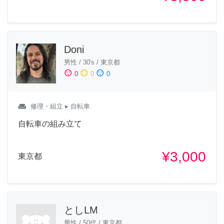
Doni
男性
/
30's
/
東京都
sentiment_satisfied
sentiment_neutral
sentiment_dissatisfied
0
0
0
weekend
修理・組立
▸ 自転車
自転車の組み立て
¥3,000
東京都
としLM
男性
/
50代
/
東京都