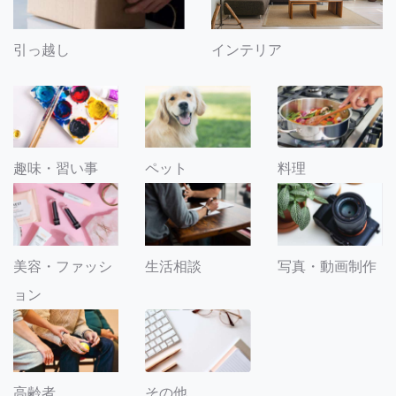
引っ越し
インテリア
趣味・習い事
ペット
料理
美容・ファッシ
生活相談
写真・動画制作
ョン
その他
高齢者