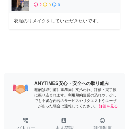
sentiment_satisfied
sentiment_neutral
sentiment_dissatisfied
2
0
0
衣服のリメイクをしていただきたいです。
ANYTIMES安心・安全への取り組み
報酬は取引前に事務局に支払われ、評価・完了後
に振り込まれます。利用規約違反の恐れや、少し
でも不審な内容のサービスやリクエストやユーザ
ーがあった場合は通報してください。
詳細を見る
perm_phone_msg
assignment_ind
tag_faces
パトロー
本人確認
評価制度