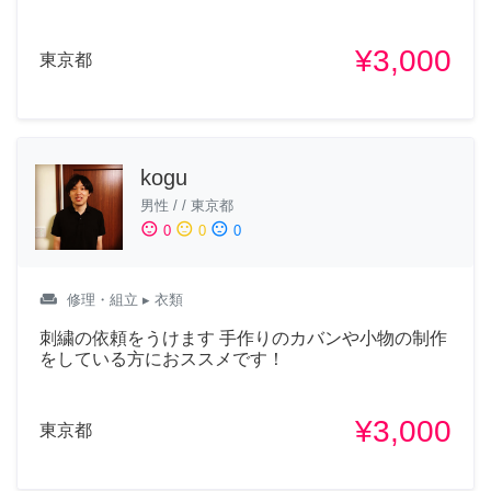
¥3,000
東京都
kogu
男性
/
/
東京都
sentiment_satisfied
sentiment_neutral
sentiment_dissatisfied
0
0
0
weekend
修理・組立
▸ 衣類
刺繍の依頼をうけます 手作りのカバンや小物の制作
をしている方におススメです！
¥3,000
東京都