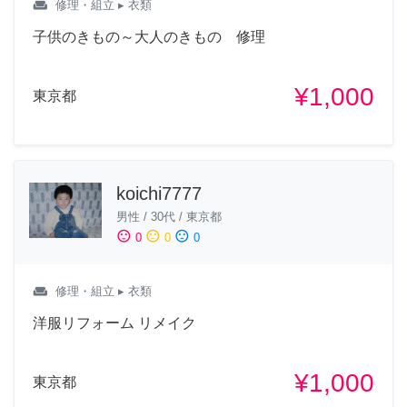
weekend
修理・組立
▸ 衣類
子供のきもの～大人のきもの 修理
¥1,000
東京都
koichi7777
男性
/
30代
/
東京都
sentiment_satisfied
sentiment_neutral
sentiment_dissatisfied
0
0
0
weekend
修理・組立
▸ 衣類
洋服リフォーム リメイク
¥1,000
東京都