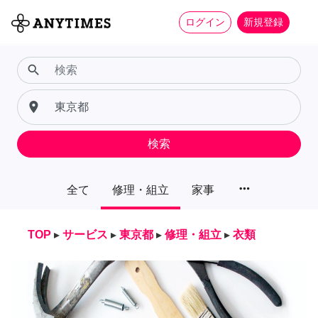
ログイン
新規登録
search
place
検索
more_horiz
全て
修理・組立
家事
TOP
▸
サービス
▸
東京都
▸
修理・組立
▸
衣類