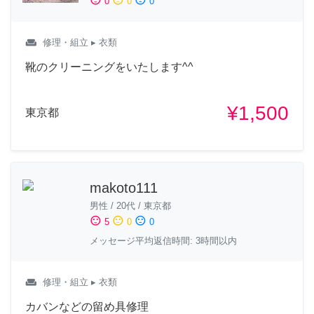
0
0
0
weekend
修理・組立
▸ 衣類
靴のクリーニングをいたします^^
¥1,500
東京都
makoto111
男性
/
20代
/
東京都
sentiment_satisfied
sentiment_neutral
sentiment_dissatisfied
5
0
0
メッセージ平均返信時間: 3時間以内
weekend
修理・組立
▸ 衣類
カバンなどの留め具修理