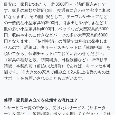
目安は、家具1つあたり、約3500円～（諸経費込み）で
す。家具の種類や対応項目、交通費に合わせて都度ご相談
になります。 その他目安として、テーブルやチェアなど
の一般的な小型家具約3500円、引き出しや扉付きなど工
数の多い小型家具約4000円、ベッドなど大型家具約5000
円、収納やすのこ付きなどパーツの多い大型家具約6000
円となります。 「依頼申請」の段階では料金は発生しま
せんので、詳細は、各サービスチケットに「依頼申請」を
頂いてから、個別チャットにてお問い合わせください。
（家具の種類と数、訪問場所、日程候補など） ※依頼申
請後、本契約前（前払い決済前）であれば、キャンセル可
能です。 ※大きめの家具で組み立て2人以上推奨のものは
サポートをお願いされることもございます。
修理・家具組み立てを依頼する流れは？
1.サービス一覧の中から、受けたいサービス（サポータ
ー）を選び、「依頼相談」ボタンを押してください。 2.修