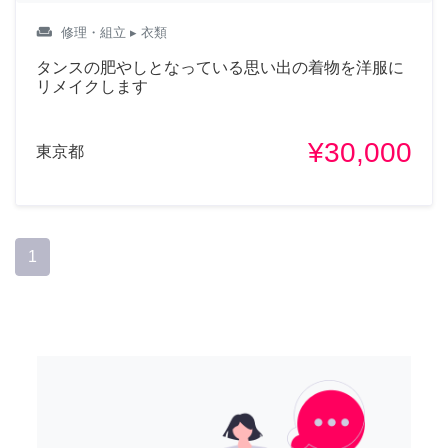
weekend
修理・組立
▸ 衣類
タンスの肥やしとなっている思い出の着物を洋服に
リメイクします
¥30,000
東京都
1