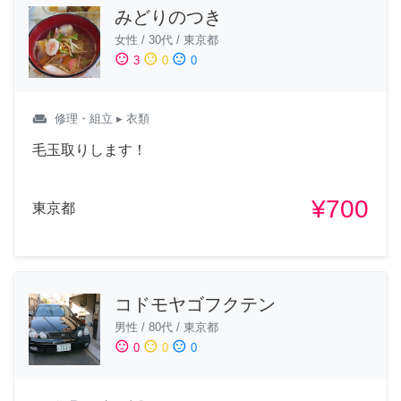
みどりのつき
女性
/
30代
/
東京都
sentiment_satisfied
sentiment_neutral
sentiment_dissatisfied
3
0
0
weekend
修理・組立
▸ 衣類
毛玉取りします！
¥700
東京都
コドモヤゴフクテン
男性
/
80代
/
東京都
sentiment_satisfied
sentiment_neutral
sentiment_dissatisfied
0
0
0