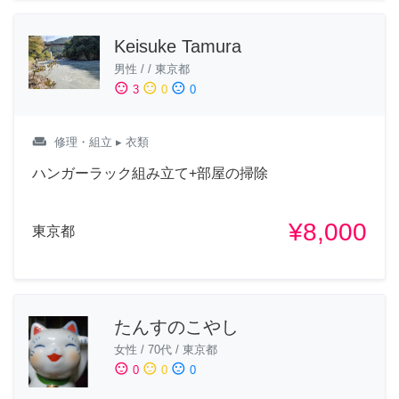
Keisuke Tamura
男性
/
/
東京都
sentiment_satisfied
sentiment_neutral
sentiment_dissatisfied
3
0
0
weekend
修理・組立
▸ 衣類
ハンガーラック組み立て+部屋の掃除
¥8,000
東京都
たんすのこやし
女性
/
70代
/
東京都
sentiment_satisfied
sentiment_neutral
sentiment_dissatisfied
0
0
0