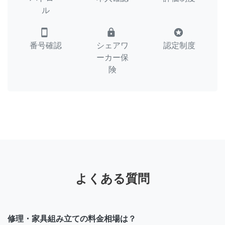
ル
smartphone
lock
stars
番号確認
シェアワ
認定制度
ーカー保
険
よくある質問
修理・家具組み立ての料金相場は？