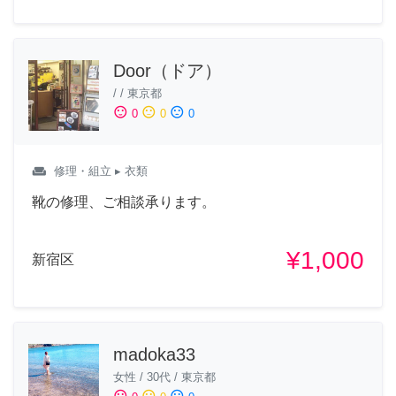
Door（ドア）
/
/
東京都
sentiment_satisfied
sentiment_neutral
sentiment_dissatisfied
0
0
0
weekend
修理・組立
▸ 衣類
靴の修理、ご相談承ります。
¥1,000
新宿区
madoka33
女性
/
30代
/
東京都
sentiment_satisfied
sentiment_neutral
sentiment_dissatisfied