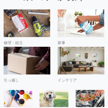
修理・組立
家事
引っ越し
インテリア