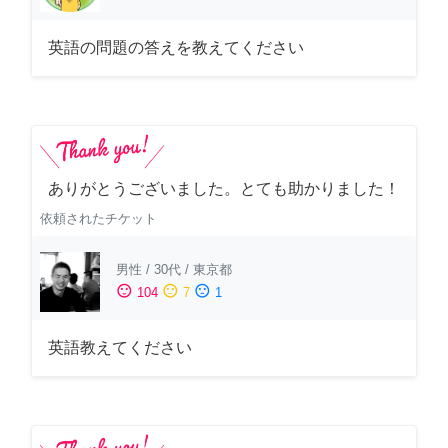
英語の問題の答えを教えてください
ありがとうございました。とても助かりました！
依頼されたチケット
男性
/
30代
/
東京都
sentiment_satisfied
sentiment_neutral
sentiment_dissatisfied
104
7
1
英語教えてください