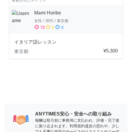
依頼されたチケット
Mami Horibe
女性
/
30代
/
東京都
sentiment_satisfied
sentiment_neutral
sentiment_dissatisfied
73
0
0
イタリア語レッスン
¥5,300
東京都
ANYTIMES安心・安全への取り組み
報酬は取引前に事務局に支払われ、評価・完了後
に振り込まれます。利用規約違反の恐れや、少し
でも不審な内容のサービスやリクエストやユーザ