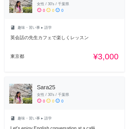
女性
/
30's
/
千葉県
sentiment_satisfied
sentiment_neutral
sentiment_dissatisfied
0
0
0
class
趣味・習い事
▸ 語学
英会話の先生カフェで楽しくレッスン
¥3,000
東京都
Sara25
女性
/
30's
/
千葉県
sentiment_satisfied
sentiment_neutral
sentiment_dissatisfied
0
0
0
class
趣味・習い事
▸ 語学
Let’s enjoy English conversation at a café