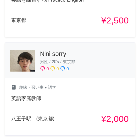
¥2,500
東京都
Nini sorry
男性
/
20's
/
東京都
sentiment_satisfied
sentiment_neutral
sentiment_dissatisfied
0
0
0
class
趣味・習い事
▸ 語学
英語家庭教師
¥2,000
八王子駅 (東京都)