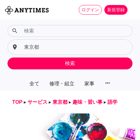
ログイン
新規登録
search
place
検索
more_horiz
全て
修理・組立
家事
TOP
▸
サービス
▸
東京都
▸
趣味・習い事
▸
語学