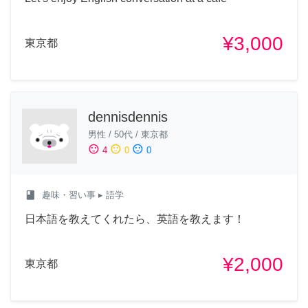
¥3,000
東京都
dennisdennis
男性
/
50代
/
東京都
sentiment_satisfied
sentiment_neutral
sentiment_dissatisfied
4
0
0
class
趣味・習い事
▸ 語学
日本語を教えてくれたら、英語を教えます！
¥2,000
東京都