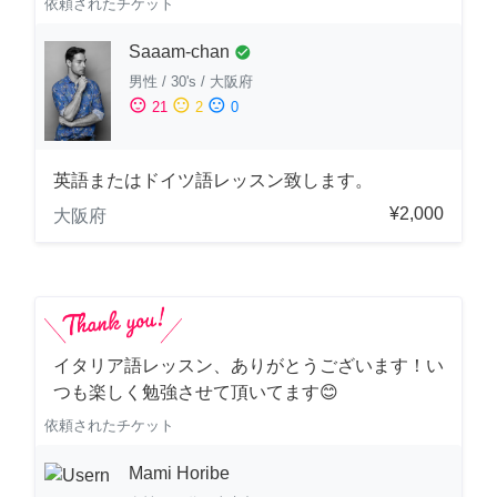
依頼されたチケット
Saaam-chan
check_circle
男性
/
30's
/
大阪府
sentiment_satisfied
sentiment_neutral
sentiment_dissatisfied
21
2
0
英語またはドイツ語レッスン致します。
¥2,000
大阪府
イタリア語レッスン、ありがとうございます！い
つも楽しく勉強させて頂いてます😊
依頼されたチケット
Mami Horibe