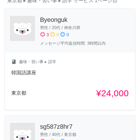
東京都
▸ 趣味・習い事
▸ 語学
サービス
1ページ目
Byeonguk
男性
/
20代
/
神奈川県
sentiment_satisfied
sentiment_neutral
sentiment_dissatisfied
3
0
0
メッセージ平均返信時間: 3時間以内
class
趣味・習い事
▸ 語学
韓国語講座
¥24,000
東京都
sg587z8hr7
男性
/
40代
/
東京都