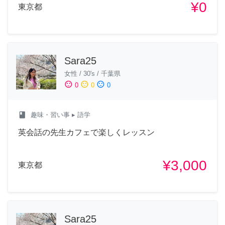
¥0
東京都
Sara25
女性
/
30's
/
千葉県
sentiment_satisfied
sentiment_neutral
sentiment_dissatisfied
0
0
0
class
趣味・習い事
▸ 語学
英会話の先生カフェで楽しくレッスン
¥3,000
東京都
Sara25