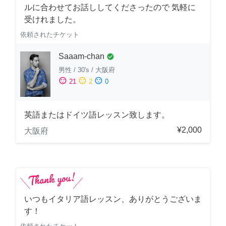
ルに合わせてお話ししてくださったので 気軽に
受けれました。
依頼されたチケット
Saaam-chan
check_circle
男性
/
30's
/
大阪府
sentiment_satisfied
sentiment_neutral
sentiment_dissatisfied
21
2
0
英語またはドイツ語レッスン致します。
¥2,000
大阪府
いつもイタリア語レッスン、ありがとうございま
す！