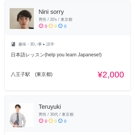
Nini sorry
男性
/
20's
/
東京都
sentiment_satisfied
sentiment_neutral
sentiment_dissatisfied
0
0
0
class
趣味・習い事
▸ 語学
日本語レッスン(help you learn Japanese!)
¥2,000
八王子駅 (東京都)
Teruyuki
男性
/
30代
/
東京都
sentiment_satisfied
sentiment_neutral
sentiment_dissatisfied
0
0
0