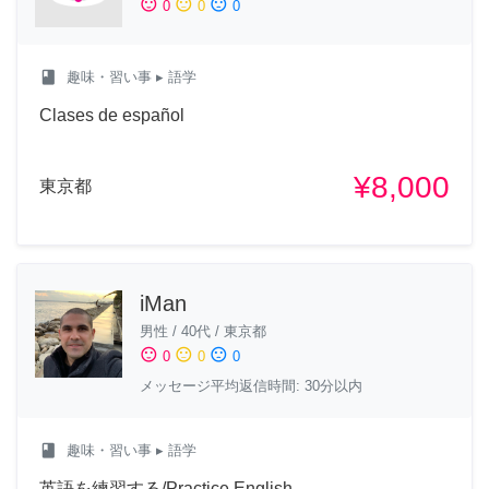
sentiment_satisfied
sentiment_neutral
sentiment_dissatisfied
0
0
0
class
趣味・習い事
▸ 語学
Clases de español
¥8,000
東京都
iMan
男性
/
40代
/
東京都
sentiment_satisfied
sentiment_neutral
sentiment_dissatisfied
0
0
0
メッセージ平均返信時間: 30分以内
class
趣味・習い事
▸ 語学
英語を練習する/Practice English