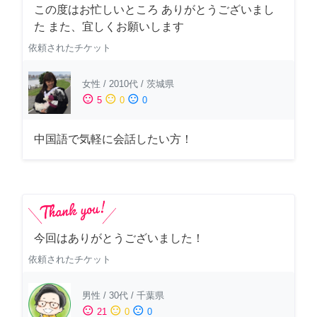
この度はお忙しいところ ありがとうございまし
た また、宜しくお願いします
依頼されたチケット
女性
/
2010代
/
茨城県
sentiment_satisfied
sentiment_neutral
sentiment_dissatisfied
5
0
0
中国語で気軽に会話したい方！
今回はありがとうございました！
依頼されたチケット
男性
/
30代
/
千葉県
sentiment_satisfied
sentiment_neutral
sentiment_dissatisfied
21
0
0