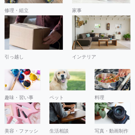
修理・組立
家事
引っ越し
インテリア
趣味・習い事
ペット
料理
美容・ファッシ
生活相談
写真・動画制作