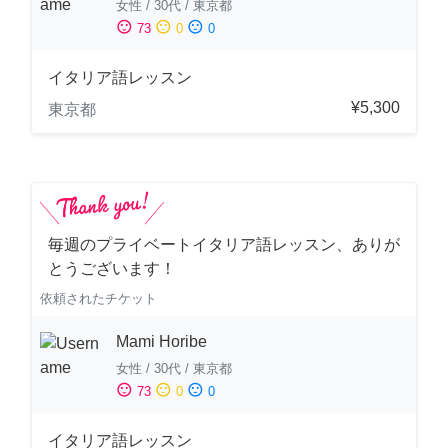
女性
/
30代
/
東京都
sentiment_satisfied
sentiment_neutral
sentiment_dissatisfied
73
0
0
イタリア語レッスン
¥5,300
東京都
毎週のプライベートイタリア語レッスン、ありが
とうございます！
依頼されたチケット
Mami Horibe
女性
/
30代
/
東京都
sentiment_satisfied
sentiment_neutral
sentiment_dissatisfied
73
0
0
イタリア語レッスン