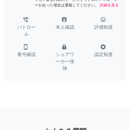
ーがあった場合は通報してください。
詳細を見る
perm_phone_msg
assignment_ind
tag_faces
パトロー
本人確認
評価制度
ル
smartphone
lock
stars
番号確認
シェアワ
認定制度
ーカー保
険