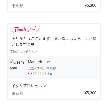
¥5,300
東京都
ありがとうございます！また次回もよろしくお願
いします☺️❤️
依頼されたチケット
Mami Horibe
女性
/
30代
/
東京都
sentiment_satisfied
sentiment_neutral
sentiment_dissatisfied
73
0
0
イタリア語レッスン
¥5,300
東京都