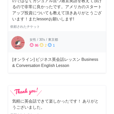
のではなくカジュアル且つ適宜英語を教えて頂け
るので非常に良かったです。アメリカのスタート
アップ投資についても教えて頂きありがとうござ
います！またlessonお願いします!
依頼されたチケット
女性
/
30's
/
東京都
sentiment_satisfied
sentiment_neutral
sentiment_dissatisfied
86
2
1
[オンライン] ビジネス英会話レッスン Business
& Conversation English Lesson
気軽に英会話できて楽しかったです！ ありがと
うございました。