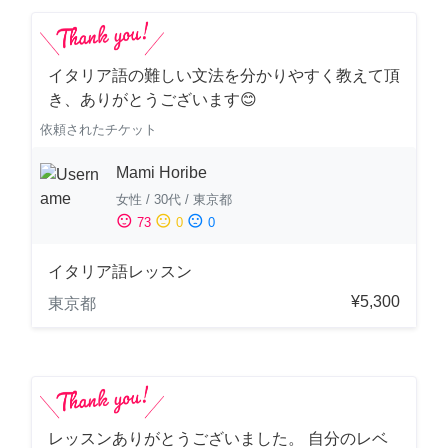
イタリア語の難しい文法を分かりやすく教えて頂
き、ありがとうございます😊
依頼されたチケット
Mami Horibe
女性
/
30代
/
東京都
sentiment_satisfied
sentiment_neutral
sentiment_dissatisfied
73
0
0
イタリア語レッスン
¥5,300
東京都
レッスンありがとうございました。 自分のレベ