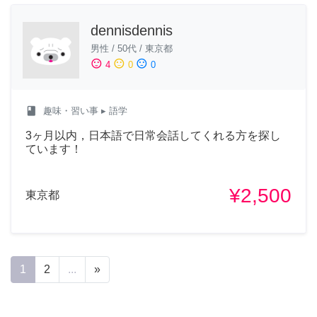
dennisdennis
男性
/
50代
/
東京都
sentiment_satisfied
sentiment_neutral
sentiment_dissatisfied
4
0
0
class
趣味・習い事
▸ 語学
3ヶ月以内，日本語で日常会話してくれる方を探し
ています！
¥2,500
東京都
1
2
...
»