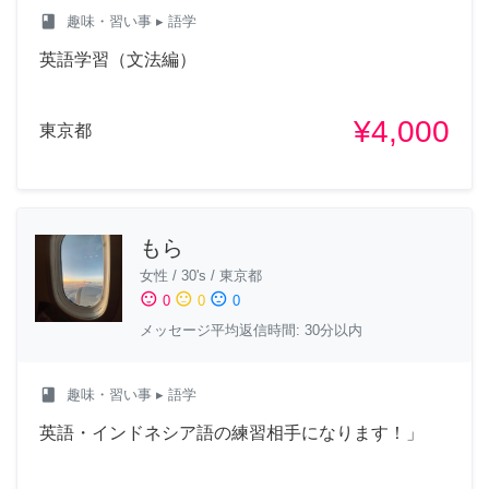
class
趣味・習い事
▸ 語学
英語学習（文法編）
¥4,000
東京都
もら
女性
/
30's
/
東京都
sentiment_satisfied
sentiment_neutral
sentiment_dissatisfied
0
0
0
メッセージ平均返信時間: 30分以内
class
趣味・習い事
▸ 語学
英語・インドネシア語の練習相手になります！」