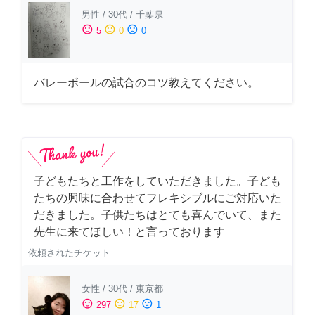
男性
/
30代
/
千葉県
sentiment_satisfied
sentiment_neutral
sentiment_dissatisfied
5
0
0
バレーボールの試合のコツ教えてください。
子どもたちと工作をしていただきました。子ども
たちの興味に合わせてフレキシブルにご対応いた
だきました。子供たちはとても喜んでいて、また
先生に来てほしい！と言っております
依頼されたチケット
女性
/
30代
/
東京都
sentiment_satisfied
sentiment_neutral
sentiment_dissatisfied
297
17
1