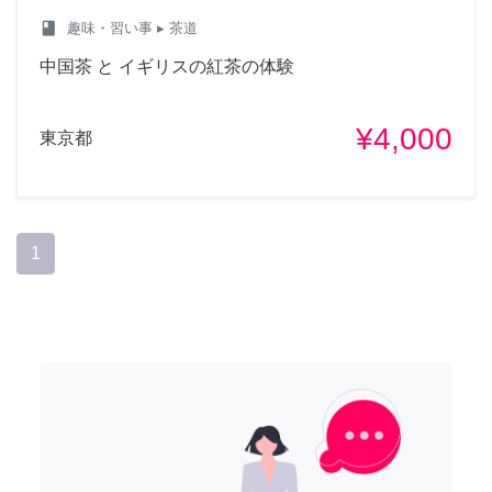
class
趣味・習い事
▸ 茶道
中国茶 と イギリスの紅茶の体験
¥4,000
東京都
1