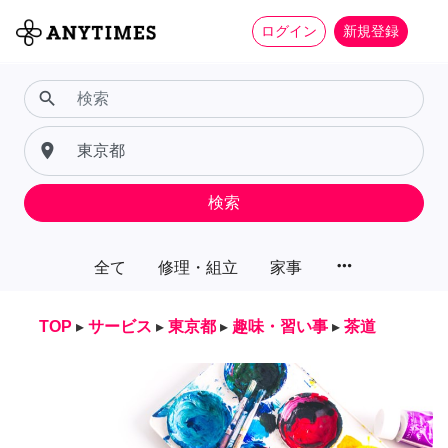
ログイン
新規登録
search
place
検索
more_horiz
全て
修理・組立
家事
TOP
▸
サービス
▸
東京都
▸
趣味・習い事
▸
茶道