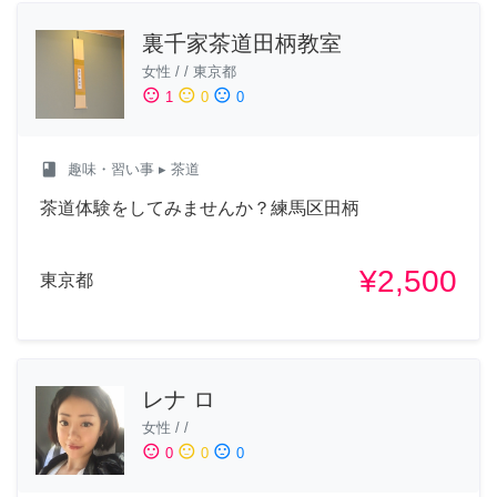
裏千家茶道田柄教室
女性
/
/
東京都
sentiment_satisfied
sentiment_neutral
sentiment_dissatisfied
1
0
0
class
趣味・習い事
▸ 茶道
茶道体験をしてみませんか？練馬区田柄
¥2,500
東京都
レナ ロ
女性
/
/
sentiment_satisfied
sentiment_neutral
sentiment_dissatisfied
0
0
0