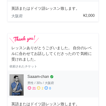
英語またはドイツ語レッスン致します。
¥2,000
大阪府
レッスンありがとうございました。 自分のレベ
ルに合わせてお話ししてくださったので 気軽に
受けれました。
依頼されたチケット
Saaam-chan
check_circle
男性
/
30's
/
大阪府
sentiment_satisfied
sentiment_neutral
sentiment_dissatisfied
21
2
0
英語またはドイツ語レッスン致します。