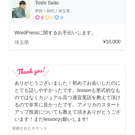
Toshi Seito
男性
/
40代
/
埼玉県
sentiment_satisfied
sentiment_neutral
sentiment_dissatisfied
8
0
0
WordPressに関するお手伝いします。
¥10,000
埼玉県
ありがとうございました！初めてお会いしたのに
とても話しやすかったです。lessonも形式的なも
のではなくカジュアル且つ適宜英語を教えて頂け
るので非常に良かったです。アメリカのスタート
アップ投資についても教えて頂きありがとうござ
います！またlessonお願いします!
依頼されたチケット