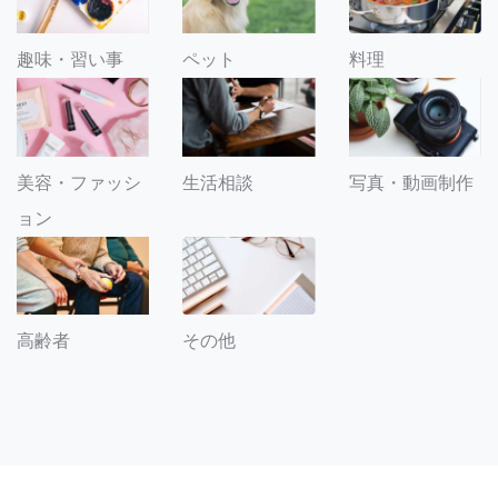
趣味・習い事
ペット
料理
美容・ファッシ
生活相談
写真・動画制作
ョン
その他
高齢者