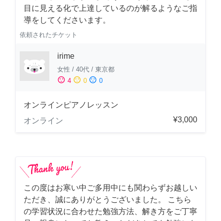
目に見える化で上達しているのが解るようなご指
導をしてくださいます。
依頼されたチケット
irime
女性
/
40代
/
東京都
sentiment_satisfied
sentiment_neutral
sentiment_dissatisfied
4
0
0
オンラインピアノレッスン
¥3,000
オンライン
この度はお寒い中ご多用中にも関わらずお越しい
ただき、誠にありがとうございました。 こちら
の学習状況に合わせた勉強方法、解き方をご丁寧