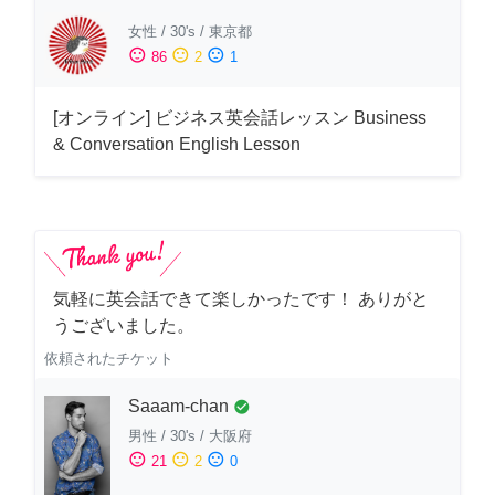
女性
/
30's
/
東京都
sentiment_satisfied
sentiment_neutral
sentiment_dissatisfied
86
2
1
[オンライン] ビジネス英会話レッスン Business
& Conversation English Lesson
気軽に英会話できて楽しかったです！ ありがと
うございました。
依頼されたチケット
Saaam-chan
check_circle
男性
/
30's
/
大阪府
sentiment_satisfied
sentiment_neutral
sentiment_dissatisfied
21
2
0