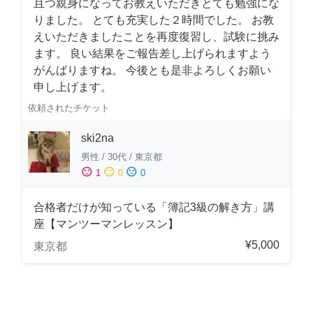
且つ親身になってお教えいただきとても勉強にな
りました。 とても充実した２時間でした。 お教
えいただきましたことを再度復習し、試験に挑み
ます。 良い結果をご報告差し上げられますよう
がんばりますね。 今後とも是非よろしくお願い
申し上げます。
依頼されたチケット
ski2na
男性
/
30代
/
東京都
sentiment_satisfied
sentiment_neutral
sentiment_dissatisfied
1
0
0
合格者だけが知っている「簿記3級の解き方」講
座【マンツーマンレッスン】
¥5,000
東京都