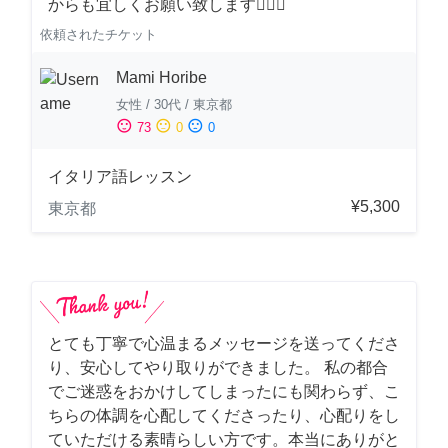
からも宜しくお願い致します🙇‍♀️✨
依頼されたチケット
Mami Horibe
女性
/
30代
/
東京都
sentiment_satisfied
sentiment_neutral
sentiment_dissatisfied
73
0
0
イタリア語レッスン
¥5,300
東京都
とても丁寧で心温まるメッセージを送ってくださ
り、安心してやり取りができました。 私の都合
でご迷惑をおかけしてしまったにも関わらず、こ
ちらの体調を心配してくださったり、心配りをし
ていただける素晴らしい方です。本当にありがと