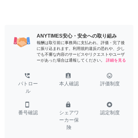
ANYTIMES安心・安全への取り組み
報酬は取引前に事務局に支払われ、評価・完了後
に振り込まれます。利用規約違反の恐れや、少し
でも不審な内容のサービスやリクエストやユーザ
ーがあった場合は通報してください。
詳細を見る
perm_phone_msg
assignment_ind
tag_faces
パトロー
本人確認
評価制度
ル
smartphone
lock
stars
番号確認
シェアワ
認定制度
ーカー保
険