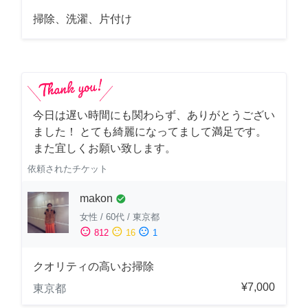
掃除、洗濯、片付け
今日は遅い時間にも関わらず、ありがとうござい
ました！ とても綺麗になってまして満足です。
また宜しくお願い致します。
依頼されたチケット
makon
check_circle
女性
/
60代
/
東京都
sentiment_satisfied
sentiment_neutral
sentiment_dissatisfied
812
16
1
クオリティの高いお掃除
¥7,000
東京都