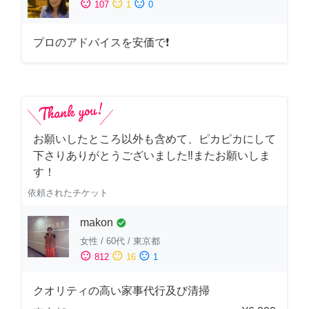
sentiment_satisfied
sentiment_neutral
sentiment_dissatisfied
107
1
0
プロのアドバイスを安価で❗
お願いしたところ以外も含めて、ピカピカにして
下さりありがとうございました‼️またお願いしま
す！
依頼されたチケット
makon
check_circle
女性
/
60代
/
東京都
sentiment_satisfied
sentiment_neutral
sentiment_dissatisfied
812
16
1
クオリティの高い家事代行及び清掃