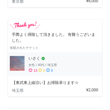
¥6,000
東京都
手際よく掃除して頂きました。 有難うございま
した。
依頼されたチケット
いさく
check_circle
女性
/
40代
/
埼玉県
sentiment_satisfied
sentiment_neutral
sentiment_dissatisfied
13
0
0
【東武東上線沿い】お掃除承ります☆
¥2,000
埼玉県