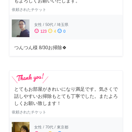
もよろしくお願いいたします。
依頼されたチケット
女性
/
50代
/
埼玉県
sentiment_satisfied
sentiment_neutral
sentiment_dissatisfied
123
4
0
つんつん様 8/30お掃除🍀
とてもお部屋がきれいになり満足です。気さくで
話しやすいお掃除もとても丁寧でした。またよろ
しくお願い致します！
依頼されたチケット
女性
/
70代
/
東京都