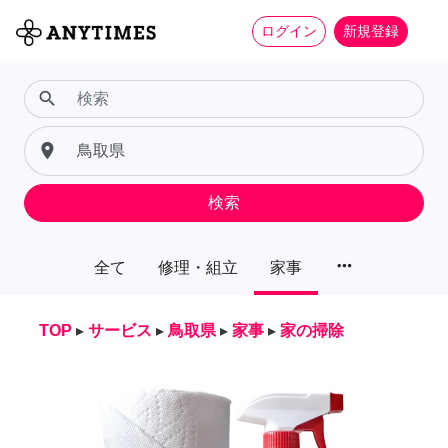
ログイン
新規登録
search
place
検索
more_horiz
全て
修理・組立
家事
TOP
▸
サービス
▸
鳥取県
▸
家事
▸
家の掃除