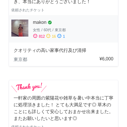
き、本当にありがとうございました！
依頼されたチケット
makon
check_circle
女性
/
60代
/
東京都
sentiment_satisfied
sentiment_neutral
sentiment_dissatisfied
812
16
1
クオリティの高い家事代行及び清掃
¥6,000
東京都
一軒家の周囲の紫陽花や雑草を暑い中本当に丁寧
に処理頂きました！ とても大満足です◎ 草木の
ことにも詳しくて安心しておまかせ出来ました。
またお願いしたいと思います◎
依頼されたチケット