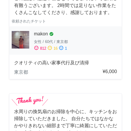
有難うございます。 2時間では足りない作業をた
くさんこなしてくださり、感謝しております。
依頼されたチケット
makon
check_circle
女性
/
60代
/
東京都
sentiment_satisfied
sentiment_neutral
sentiment_dissatisfied
812
16
1
クオリティの高い家事代行及び清掃
¥6,000
東京都
水周りの換気扇のお掃除を中心に、キッチンをお
掃除していただきました。 自分たちではなかな
かやりきれない細部まで丁寧に綺麗にしていただ