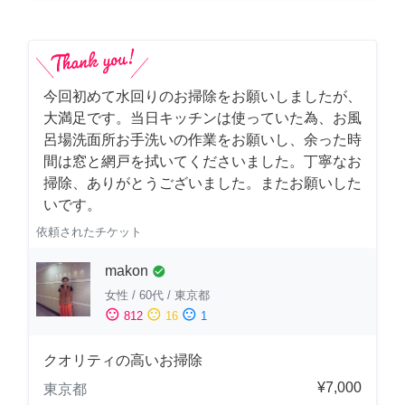
今回初めて水回りのお掃除をお願いしましたが、
大満足です。当日キッチンは使っていた為、お風
呂場洗面所お手洗いの作業をお願いし、余った時
間は窓と網戸を拭いてくださいました。丁寧なお
掃除、ありがとうございました。またお願いした
いです。
依頼されたチケット
makon
check_circle
女性
/
60代
/
東京都
sentiment_satisfied
sentiment_neutral
sentiment_dissatisfied
812
16
1
クオリティの高いお掃除
¥7,000
東京都