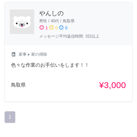
やんしの
男性
/
40代
/
鳥取県
sentiment_satisfied
sentiment_neutral
sentiment_dissatisfied
1
0
0
メッセージ平均返信時間: 3日以上
local_laundry_service
家事
▸ 家の掃除
色々な作業のお手伝いをします！！
¥3,000
鳥取県
1