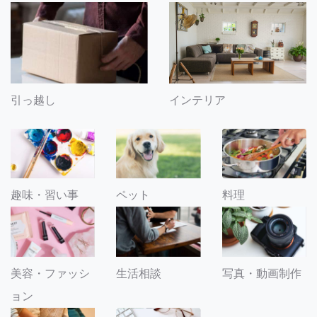
引っ越し
インテリア
趣味・習い事
ペット
料理
美容・ファッシ
生活相談
写真・動画制作
ョン