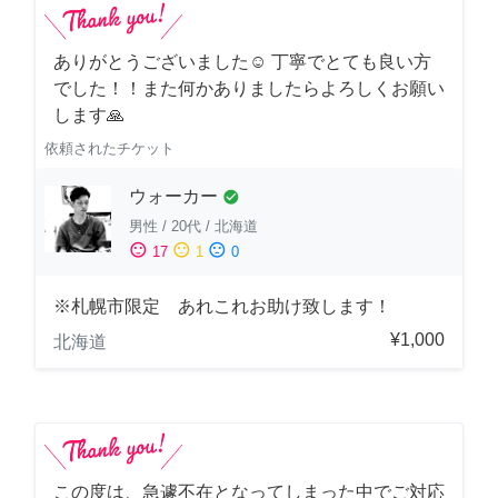
ありがとうございました☺️ 丁寧でとても良い方
でした！！また何かありましたらよろしくお願い
します🙏
依頼されたチケット
ウォーカー
check_circle
男性
/
20代
/
北海道
sentiment_satisfied
sentiment_neutral
sentiment_dissatisfied
17
1
0
※札幌市限定 あれこれお助け致します！
¥1,000
北海道
この度は、急遽不在となってしまった中でご対応