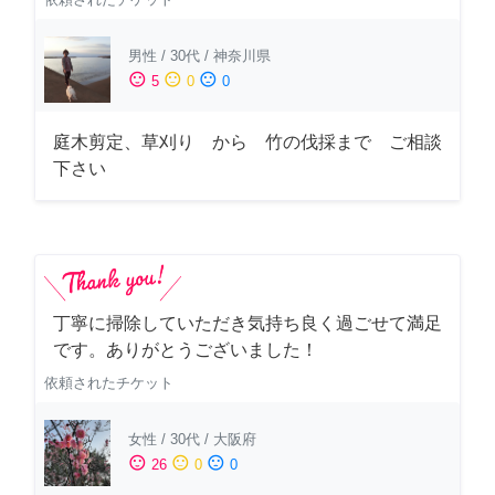
男性
/
30代
/
神奈川県
sentiment_satisfied
sentiment_neutral
sentiment_dissatisfied
5
0
0
庭木剪定、草刈り から 竹の伐採まで ご相談
下さい
丁寧に掃除していただき気持ち良く過ごせて満足
です。ありがとうございました！
依頼されたチケット
女性
/
30代
/
大阪府
sentiment_satisfied
sentiment_neutral
sentiment_dissatisfied
26
0
0