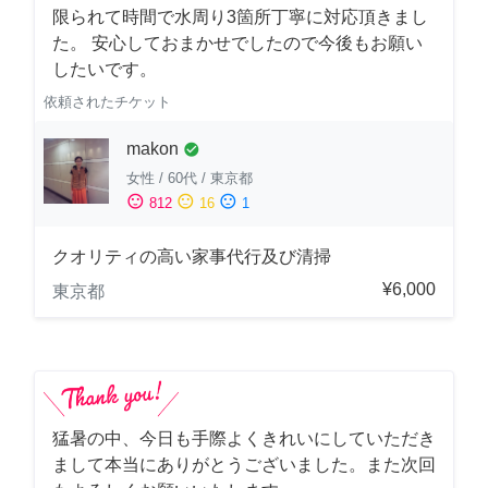
限られて時間で水周り3箇所丁寧に対応頂きまし
た。 安心しておまかせでしたので今後もお願い
したいです。
依頼されたチケット
makon
check_circle
女性
/
60代
/
東京都
sentiment_satisfied
sentiment_neutral
sentiment_dissatisfied
812
16
1
クオリティの高い家事代行及び清掃
¥6,000
東京都
猛暑の中、今日も手際よくきれいにしていただき
まして本当にありがとうございました。また次回