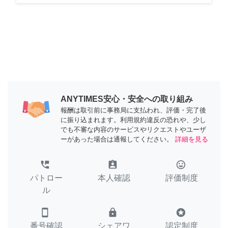
ANYTIMES安心・安全への取り組み
報酬は取引前に事務局に支払われ、評価・完了後
に振り込まれます。利用規約違反の恐れや、少し
でも不審な内容のサービスやリクエストやユーザ
ーがあった場合は通報してください。
詳細を見る
perm_phone_msg
assignment_ind
tag_faces
パトロー
本人確認
評価制度
ル
smartphone
lock
stars
番号確認
シェアワ
認定制度