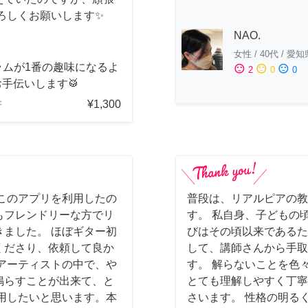
ろしくお願いします✨
NAO.
女性
/
40代
/
愛知
ラムが1番の趣味になるよ
sentiment_satisfied
sentiment_neutral
sentiment_dissatisfied
2
0
0
手伝いします🥁
¥1,300
府
このアプリを利用したの
普段は、リアルピアの教
もフレンドリーな方でリ
す。 私自身、子どもの
ました。 ほぼギター初
びはその頃以来であるた
くださり、依頼して良か
して、講師さんから手取
アーティストの中で、や
す。 解らないことを色
鳴らすことが出来て、と
とても理解しやすく丁寧
用したいと思います。本
さいます。 性格の明る