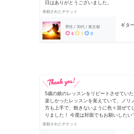
日はありがとうございました。
依頼されたチケット
ギター
男性
/
30代
/
東京都
sentiment_satisfied
sentiment_neutral
sentiment_dissatisfied
6
1
0
5歳の娘のレッスンをリピートさせていただき
楽しかったレッスンを覚えていて、ノリノ
方も上手で、飽きないように色々混ぜて
りました！ 今度は対面でもお願いしたい
依頼されたチケット