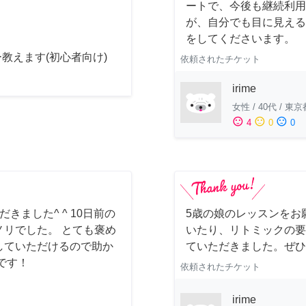
ートで、今後も継続利用
が、自分でも目に見える
をしてくださいます。
教えます(初心者向け)
依頼されたチケット
irime
女性
/
40代
/
東京
sentiment_satisfied
sentiment_neutral
sentiment_dissatisfied
4
0
0
ました^ ^ 10日前の
5歳の娘のレッスンをお
リでした。 とても褒め
いたり、リトミックの要
していただけるので助か
ていただきました。ぜひ
です！
依頼されたチケット
irime