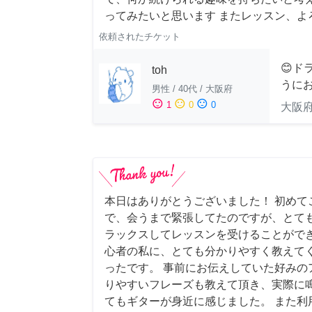
ってみたいと思います またレッスン、よ
依頼されたチケット
😊ド
toh
うにお
男性
/
40代
/
大阪府
sentiment_satisfied
sentiment_neutral
sentiment_dissatisfied
1
0
0
大阪
本日はありがとうございました！ 初めて
で、会うまで緊張してたのですが、とて
ラックスしてレッスンを受けることができ
心者の私に、とても分かりやすく教えて
ったです。 事前にお伝えしていた好みの
りやすいフレーズも教えて頂き、実際に
てもギターが身近に感じました。 また利