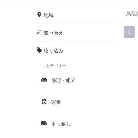
鳥取
place
地域
sort
1
並べ替え
local_offer
絞り込み
カテゴリー
weekend
修理・組立
local_laundry_service
家事
local_shipping
引っ越し