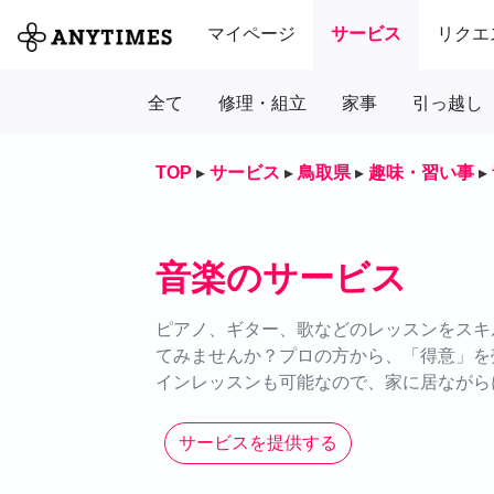
マイページ
サービス
リクエ
全て
修理・組立
家事
引っ越し
TOP
▸
サービス
▸
鳥取県
▸
趣味・習い事
▸
音楽のサービス
ピアノ、ギター、歌などのレッスンをスキル
てみませんか？プロの方から、「得意」を
インレッスンも可能なので、家に居ながら
サービスを提供する