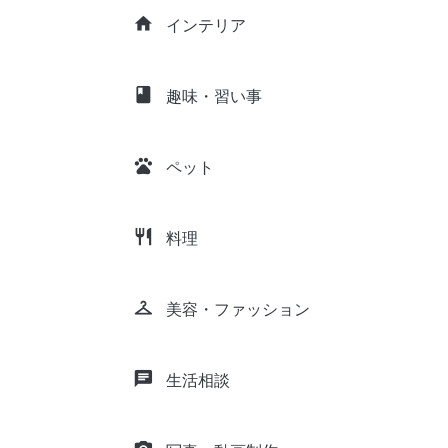
home
インテリア
class
趣味・習い事
pets
ペット
restaurant
料理
checkroom
美容・ファッション
chat
生活相談