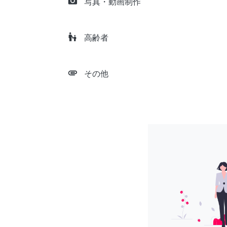
camera_alt
写真・動画制作
escalator_warning
高齢者
attachment
その他