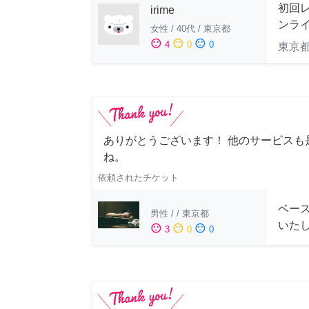
初回
irime
ンラ
女性
/
40代
/
東京都
sentiment_satisfied
sentiment_neutral
sentiment_dissatisfied
4
0
0
東京
ありがとうございます！ 他のサービスも
ね。
依頼されたチケット
ベー
男性
/
/
東京都
いた
sentiment_satisfied
sentiment_neutral
sentiment_dissatisfied
3
0
0