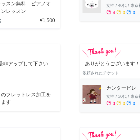
レッスン無料 ピアノオ
女性
/
40代
/
東京
インレッスン
sentiment_satisfied
sentiment_neutral
sentiment_dissatisfied
4
0
0
¥1,500
都
是非アップして下さい
ありがとうございます！
依頼されたチケット
カンタービレ
スのフレットレス加工を
女性
/
30代
/
東京
します
sentiment_satisfied
sentiment_neutral
sentiment_dissatisfied
3
0
0