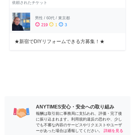
依頼されたチケット
男性
/
60代
/
東京都
sentiment_satisfied
sentiment_neutral
sentiment_dissatisfied
219
1
3
★新宿でDIYリフォームできる方募集！★
ANYTIMES安心・安全への取り組み
報酬は取引前に事務局に支払われ、評価・完了後
に振り込まれます。利用規約違反の恐れや、少し
でも不審な内容のサービスやリクエストやユーザ
ーがあった場合は通報してください。
詳細を見る