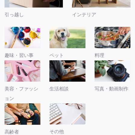
引っ越し
インテリア
趣味・習い事
ペット
料理
美容・ファッシ
生活相談
写真・動画制作
ョン
その他
高齢者