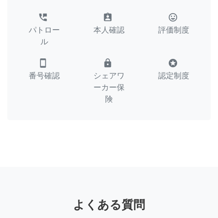
perm_phone_msg
assignment_ind
tag_faces
パトロー
本人確認
評価制度
ル
smartphone
lock
stars
番号確認
シェアワ
認定制度
ーカー保
険
よくある質問