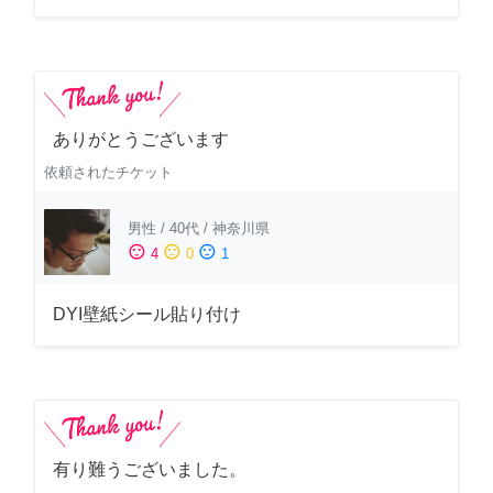
ありがとうございます
依頼されたチケット
男性
/
40代
/
神奈川県
sentiment_satisfied
sentiment_neutral
sentiment_dissatisfied
4
0
1
DYI壁紙シール貼り付け
有り難うございました。