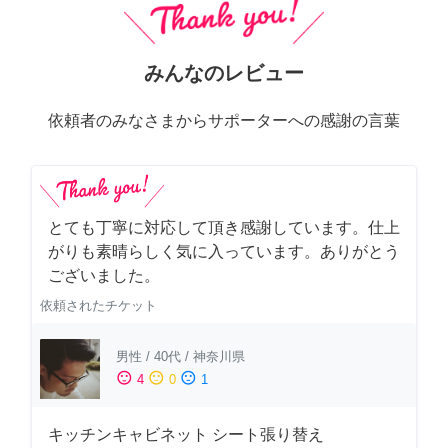
みんなのレビュー
依頼者のみなさまからサポーターへの感謝の言葉
とても丁寧に対応して頂き感謝しています。仕上
がりも素晴らしく気に入っています。ありがとう
ございました。
依頼されたチケット
男性
/
40代
/
神奈川県
sentiment_satisfied
sentiment_neutral
sentiment_dissatisfied
4
0
1
キッチンキャビネット シート張り替え