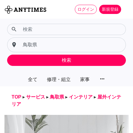
ログイン
新規登録
search
place
検索
more_horiz
全て
修理・組立
家事
TOP
▸
サービス
▸
鳥取県
▸
インテリア
▸
屋外インテ
リア