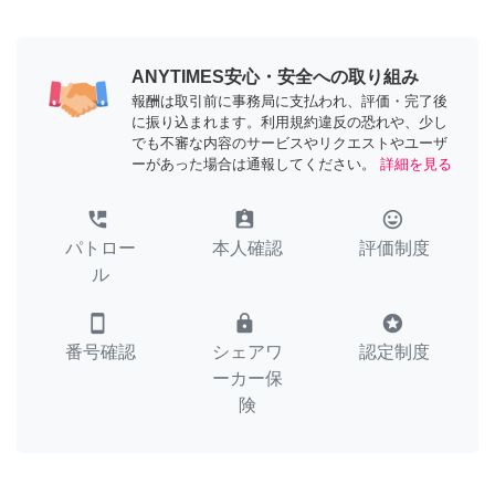
ANYTIMES安心・安全への取り組み
報酬は取引前に事務局に支払われ、評価・完了後
に振り込まれます。利用規約違反の恐れや、少し
でも不審な内容のサービスやリクエストやユーザ
ーがあった場合は通報してください。
詳細を見る
perm_phone_msg
assignment_ind
tag_faces
パトロー
本人確認
評価制度
ル
smartphone
lock
stars
番号確認
シェアワ
認定制度
ーカー保
険