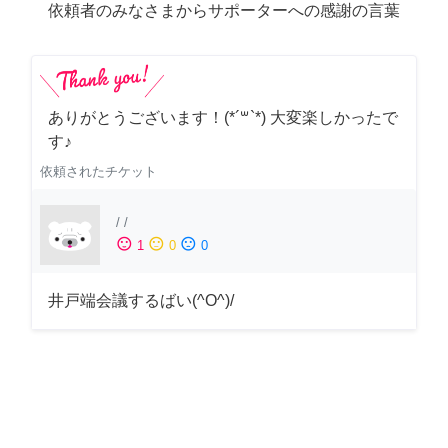
依頼者のみなさまからサポーターへの感謝の言葉
ありがとうございます！(*´꒳`*) 大変楽しかったで
す♪
依頼されたチケット
/
/
sentiment_satisfied
sentiment_neutral
sentiment_dissatisfied
1
0
0
井戸端会議するばい(^O^)/