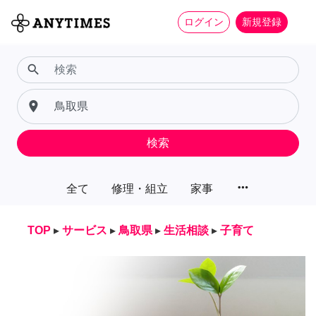
ログイン
新規登録
search
place
検索
more_horiz
全て
修理・組立
家事
TOP
▸
サービス
▸
鳥取県
▸
生活相談
▸
子育て