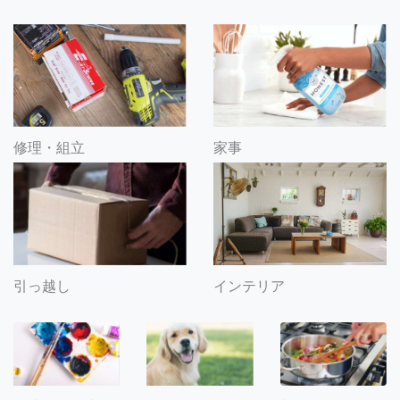
修理・組立
家事
引っ越し
インテリア