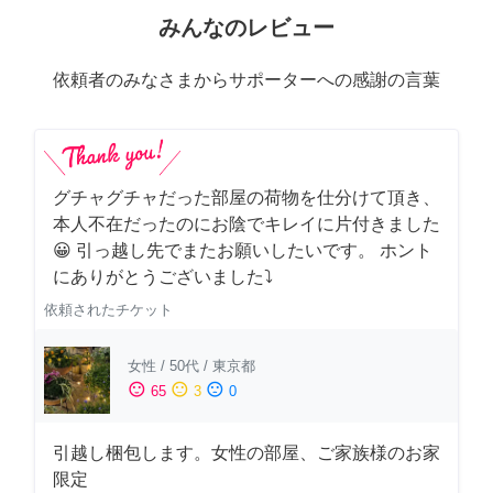
みんなのレビュー
依頼者のみなさまからサポーターへの感謝の言葉
グチャグチャだった部屋の荷物を仕分けて頂き、
本人不在だったのにお陰でキレイに片付きました
😀 引っ越し先でまたお願いしたいです。 ホント
にありがとうございました⤵
依頼されたチケット
女性
/
50代
/
東京都
sentiment_satisfied
sentiment_neutral
sentiment_dissatisfied
65
3
0
引越し梱包します。女性の部屋、ご家族様のお家
限定