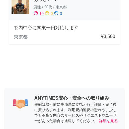
男性
/
50代
/
東京都
sentiment_satisfied
sentiment_neutral
sentiment_dissatisfied
19
0
0
都内中心に関東一円対応します
¥3,500
東京都
ANYTIMES安心・安全への取り組み
報酬は取引前に事務局に支払われ、評価・完了後
に振り込まれます。利用規約違反の恐れや、少し
でも不審な内容のサービスやリクエストやユーザ
ーがあった場合は通報してください。
詳細を見る