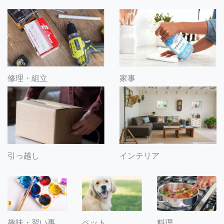
修理・組立
家事
引っ越し
インテリア
趣味・習い事
ペット
料理