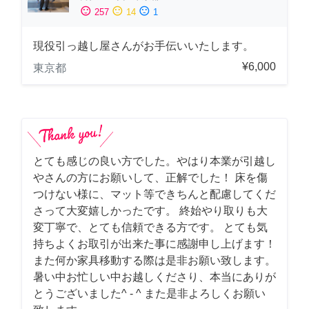
sentiment_satisfied
sentiment_neutral
sentiment_dissatisfied
257
14
1
現役引っ越し屋さんがお手伝いいたします。
¥6,000
東京都
とても感じの良い方でした。やはり本業が引越し
やさんの方にお願いして、正解でした！ 床を傷
つけない様に、マット等できちんと配慮してくだ
さって大変嬉しかったです。 終始やり取りも大
変丁寧で、とても信頼できる方です。 とても気
持ちよくお取引が出来た事に感謝申し上げます！
また何か家具移動する際は是非お願い致します。
暑い中お忙しい中お越しくださり、本当にありが
とうございました^ - ^ また是非よろしくお願い