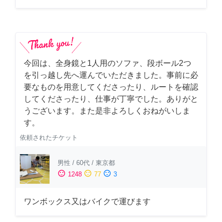
今回は、全身鏡と1人用のソファ、段ボール2つ
を引っ越し先へ運んでいただきました。事前に必
要なものを用意してくださったり、ルートを確認
してくださったり、仕事が丁寧でした。ありがと
うございます。また是非よろしくおねがいしま
す。
依頼されたチケット
男性
/
60代
/
東京都
sentiment_satisfied
sentiment_neutral
sentiment_dissatisfied
1248
77
3
ワンボックス又はバイクで運びます