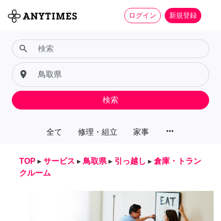
ログイン
新規登録
search
place
検索
more_horiz
全て
修理・組立
家事
TOP
▸
サービス
▸
鳥取県
▸
引っ越し
▸
倉庫・トラン
クルーム