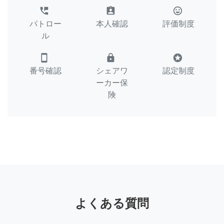
perm_phone_msg
assignment_ind
tag_faces
パトロー
本人確認
評価制度
ル
smartphone
lock
stars
番号確認
シェアワ
認定制度
ーカー保
険
よくある質問