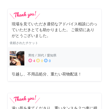
現場を見ていただき適切なアドバイス相談にのっ
ていただきとても助かりました。 ご親切にあり
がとうございました。
依頼されたチケット
男性
/
30代
/
愛知県
sentiment_satisfied
sentiment_neutral
sentiment_dissatisfied
4
0
0
引越し、不用品処分、重たい荷物配送！
遠い所を来てくださり、重いタンスを２つ車に積