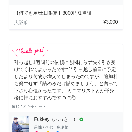
【何でも屋/土日限定】3000円/1時間
¥3,000
大阪府
引っ越し1週間前の依頼にも関わらず快く引き受
けてくれてよかったです^^* 引っ越し前日に予定
したより荷物が増えてしまったのですが、追加料
も発生せず「詰めるだけ詰めましょう」と言って
下さり心強かったです。 ミニマリストとか単身
者に特におすすめです(^o^)👌
依頼されたチケット
Fukkey（ふっきー）
check_circle
男性
/
40代
/
東京都