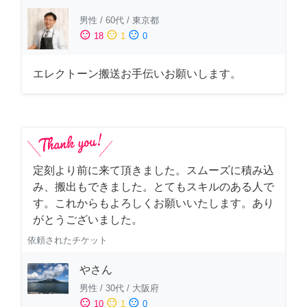
男性
/
60代
/
東京都
sentiment_satisfied
sentiment_neutral
sentiment_dissatisfied
18
1
0
エレクトーン搬送お手伝いお願いします。
定刻より前に来て頂きました。スムーズに積み込
み、搬出もできました。とてもスキルのある人で
す。これからもよろしくお願いいたします。あり
がとうございました。
依頼されたチケット
やさん
男性
/
30代
/
大阪府
sentiment_satisfied
sentiment_neutral
sentiment_dissatisfied
10
1
0