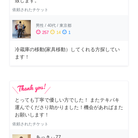
致します。
依頼されたチケット
男性
/
40代
/
東京都
sentiment_satisfied
sentiment_neutral
sentiment_dissatisfied
257
14
1
冷蔵庫の移動(家具移動）してくれる方探してい
ます！
とっても丁寧で優しい方でした！ またテキパキ
運んでくださり助かりました！機会があればまた
お願いします！
依頼されたチケット
あっきぃ77