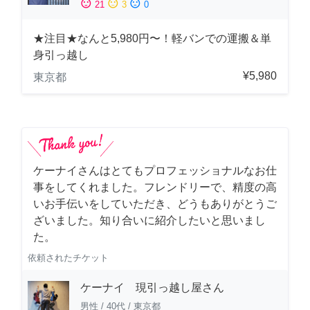
sentiment_satisfied
sentiment_neutral
sentiment_dissatisfied
21
3
0
★注目★なんと5,980円〜！軽バンでの運搬＆単
身引っ越し
¥5,980
東京都
ケーナイさんはとてもプロフェッショナルなお仕
事をしてくれました。フレンドリーで、精度の高
いお手伝いをしていただき、どうもありがとうご
ざいました。知り合いに紹介したいと思いまし
た。
依頼されたチケット
ケーナイ 現引っ越し屋さん
男性
/
40代
/
東京都