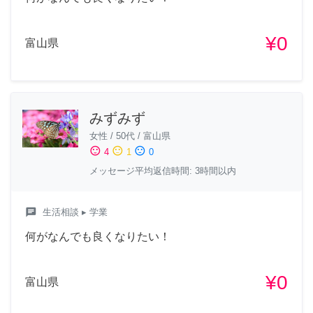
¥0
富山県
みずみず
女性
/
50代
/
富山県
sentiment_satisfied
sentiment_neutral
sentiment_dissatisfied
4
1
0
メッセージ平均返信時間: 3時間以内
chat
生活相談
▸ 学業
何がなんでも良くなりたい！
¥0
富山県