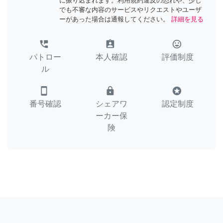
に振り込まれます。利用規約違反の恐れや、少し
でも不審な内容のサービスやリクエストやユーザ
ーがあった場合は通報してください。
詳細を見る
perm_phone_msg
assignment_ind
tag_faces
パトロー
本人確認
評価制度
ル
smartphone
lock
stars
番号確認
シェアワ
認定制度
ーカー保
険