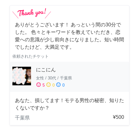
ありがとうございます！ あっという間の30分で
した。 色々とキーワードを教えていただき、恋
愛への意識が少し前向きになりました。短い時間
でしたけど、大満足です。
依頼されたチケット
にこにん
女性
/
30代
/
千葉県
sentiment_satisfied
sentiment_neutral
sentiment_dissatisfied
5
0
0
あなた、損してます！モテる男性の秘密、知りた
くないですか？
¥500
千葉県