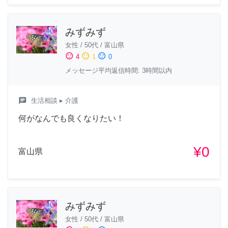
みずみず
女性
/
50代
/
富山県
sentiment_satisfied
sentiment_neutral
sentiment_dissatisfied
4
1
0
メッセージ平均返信時間: 3時間以内
chat
生活相談
▸ 介護
何がなんでも良くなりたい！
¥0
富山県
みずみず
女性
/
50代
/
富山県