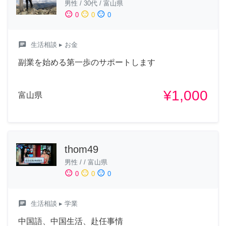
男性
/
30代
/
富山県
sentiment_satisfied
sentiment_neutral
sentiment_dissatisfied
0
0
0
chat
生活相談
▸ お金
副業を始める第一歩のサポートします
¥1,000
富山県
thom49
男性
/
/
富山県
sentiment_satisfied
sentiment_neutral
sentiment_dissatisfied
0
0
0
chat
生活相談
▸ 学業
中国語、中国生活、赴任事情