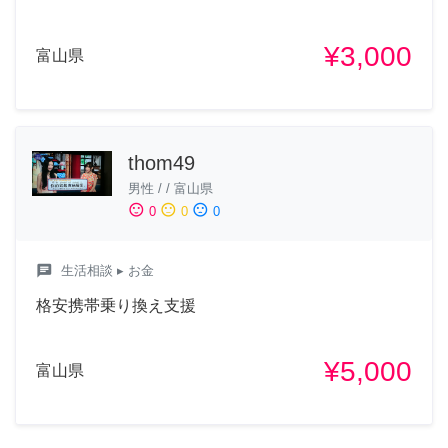
¥3,000
富山県
thom49
男性
/
/
富山県
sentiment_satisfied
sentiment_neutral
sentiment_dissatisfied
0
0
0
chat
生活相談
▸ お金
格安携帯乗り換え支援
¥5,000
富山県