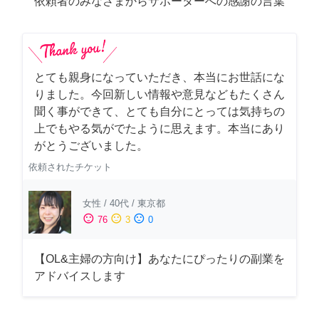
依頼者のみなさまからサポーターへの感謝の言葉
とても親身になっていただき、本当にお世話にな
りました。今回新しい情報や意見などもたくさん
聞く事ができて、とても自分にとっては気持ちの
上でもやる気がでたように思えます。本当にあり
がとうございました。
依頼されたチケット
女性
/
40代
/
東京都
sentiment_satisfied
sentiment_neutral
sentiment_dissatisfied
76
3
0
【OL&主婦の方向け】あなたにぴったりの副業を
アドバイスします