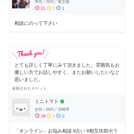
男性
/
30代
/
東京都
sentiment_satisfied
sentiment_neutral
sentiment_dissatisfied
21
0
1
相談にのって下さい
とても詳しく丁寧にみて頂きました。雰囲気もお
優しい方でお話しやすく、またお願いしたいなと
思いました。
依頼されたチケット
ミニトマト
check_circle
女性
/
60代
/
宮崎県
sentiment_satisfied
sentiment_neutral
sentiment_dissatisfied
19
0
0
「オンライン」お悩み相談 #占い #相互扶助ボラ