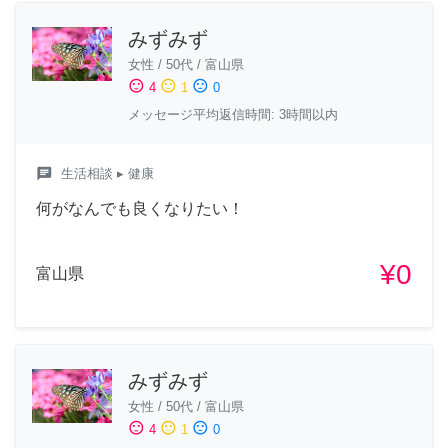
みずみず
女性
/
50代
/
富山県
sentiment_satisfied
sentiment_neutral
sentiment_dissatisfied
4
1
0
メッセージ平均返信時間: 3時間以内
chat
生活相談
▸ 健康
何がなんでも良くなりたい！
¥0
富山県
みずみず
女性
/
50代
/
富山県
sentiment_satisfied
sentiment_neutral
sentiment_dissatisfied
4
1
0