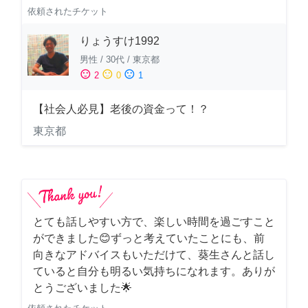
依頼されたチケット
りょうすけ1992
男性
/
30代
/
東京都
sentiment_satisfied
sentiment_neutral
sentiment_dissatisfied
2
0
1
【社会人必見】老後の資金って！？
東京都
とても話しやすい方で、楽しい時間を過ごすこと
ができました😊ずっと考えていたことにも、前
向きなアドバイスもいただけて、葵生さんと話し
ていると自分も明るい気持ちになれます。ありが
とうございました🌟