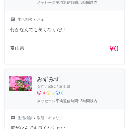
メッセージ平均返信時間: 3時間以内
chat
生活相談
▸ お金
何がなんでも良くなりたい！
¥0
富山県
みずみず
女性
/
50代
/
富山県
sentiment_satisfied
sentiment_neutral
sentiment_dissatisfied
4
1
0
メッセージ平均返信時間: 3時間以内
chat
生活相談
▸ 取引・キャリア
何がなんでも良くなりたい！