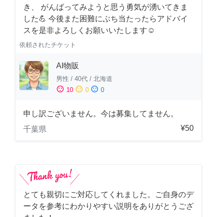
き、 がんばってみようと思う勇気が湧いてきま
した💪 今後また困難にぶち当たったらアドバイ
スを是非よろしくお願いいたします☺️
依頼されたチケット
AI物販
男性
/
40代
/
北海道
sentiment_satisfied
sentiment_neutral
sentiment_dissatisfied
10
0
0
申し訳ございません。今は募集してません。
¥50
千葉県
とても親切にご対応してくれました。ご自身のデ
ータを参考にわかりやすい説明をありがとうござ