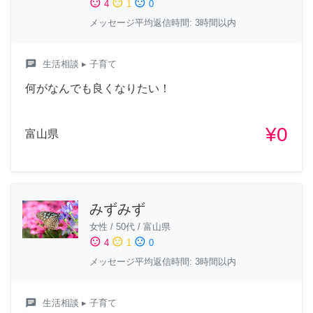
sentiment_satisfied
sentiment_neutral
sentiment_dissatisfied
4
1
0
メッセージ平均返信時間: 3時間以内
chat
生活相談
▸ 子育て
何がなんでも良くなりたい！
¥0
富山県
みずみず
女性
/
50代
/
富山県
sentiment_satisfied
sentiment_neutral
sentiment_dissatisfied
4
1
0
メッセージ平均返信時間: 3時間以内
chat
生活相談
▸ 子育て