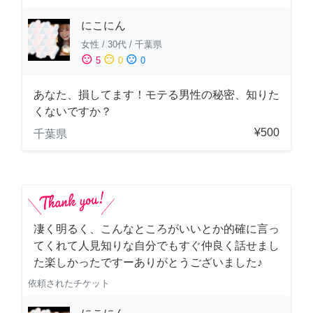
にこにん
女性
/
30代
/
千葉県
sentiment_satisfied
sentiment_neutral
sentiment_dissatisfied
5
0
0
あなた、損してます！モテる男性の秘密、知りた
くないですか？
¥500
千葉県
凄く明るく、こんなところがいいとか的確に言っ
てくれて人見知りな自分でもすぐ仲良く話せまし
た楽しかったですーありがとうございました♪
依頼されたチケット