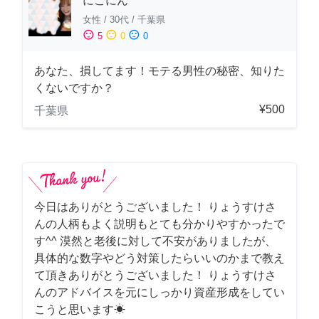
にこにん
女性
/
30代
/
千葉県
sentiment_satisfied
sentiment_neutral
sentiment_dissatisfied
5
0
0
あなた、損してます！モテる男性の秘密、知りた
くないですか？
¥500
千葉県
今日はありがとうございました！ りょうすけさ
んの人柄もよく説明もとても分かりやすかったで
す^^ 漠然と老後に対して不安がありましたが、
具体的な数字やどう対策したらいいのかまで教え
て頂きありがとうございました！ りょうすけさ
んのアドバイスを元にしっかり資産形成をしてい
こうと思います☀︎