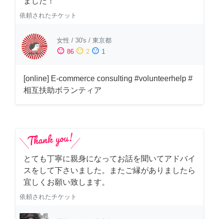
ました！
依頼されたチケット
女性
/
30's
/
東京都
sentiment_satisfied
sentiment_neutral
sentiment_dissatisfied
86
2
1
[online] E-commerce consulting #volunteerhelp #
相互扶助ボランティア
とても丁寧に親身になってお話を聞いてアドバイ
スをして下さいました。またご縁がありましたら
宜しくお願い致します。
依頼されたチケット