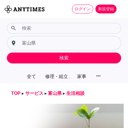
ログイン
新規登録
search
place
検索
more_horiz
全て
修理・組立
家事
TOP
▸
サービス
▸
富山県
▸
生活相談