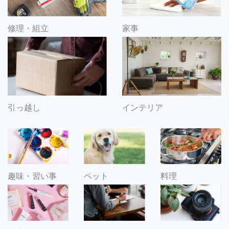
修理・組立
家事
引っ越し
インテリア
趣味・習い事
ペット
料理