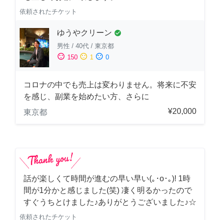
依頼されたチケット
ゆうやクリーン
check_circle
男性
/
40代
/
東京都
sentiment_satisfied
sentiment_neutral
sentiment_dissatisfied
150
1
0
コロナの中でも売上は変わりません。将来に不安
を感じ、副業を始めたい方、さらに
¥20,000
東京都
話が楽しくて時間が進むの早い早い(｡･о･｡)! 1時
間が1分かと感じました(笑) 凄く明るかったので
すぐうちとけました♪ありがとうございました♪☆
依頼されたチケット