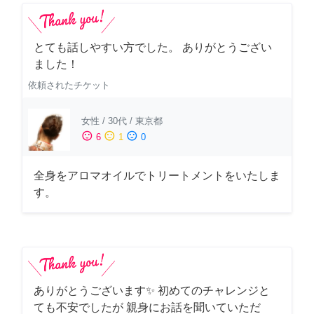
とても話しやすい方でした。 ありがとうござい
ました！
依頼されたチケット
女性
/
30代
/
東京都
sentiment_satisfied
sentiment_neutral
sentiment_dissatisfied
6
1
0
全身をアロマオイルでトリートメントをいたしま
す。
ありがとうございます✨ 初めてのチャレンジと
ても不安でしたが 親身にお話を聞いていただ