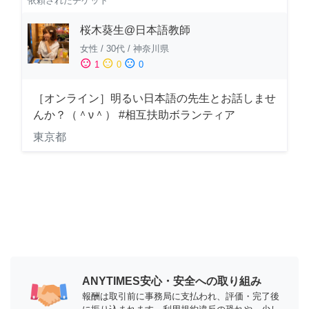
依頼されたチケット
桜木葵生@日本語教師
女性
/
30代
/
神奈川県
sentiment_satisfied
sentiment_neutral
sentiment_dissatisfied
1
0
0
［オンライン］明るい日本語の先生とお話しませ
んか？（＾ν＾） #相互扶助ボランティア
東京都
ANYTIMES安心・安全への取り組み
報酬は取引前に事務局に支払われ、評価・完了後