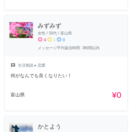
みずみず
女性
/
50代
/
富山県
sentiment_satisfied
sentiment_neutral
sentiment_dissatisfied
4
1
0
メッセージ平均返信時間: 3時間以内
chat
生活相談
▸ 恋愛
何がなんでも良くなりたい！
¥0
富山県
かとよう