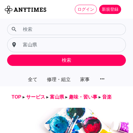
ログイン
新規登録
search
place
検索
more_horiz
全て
修理・組立
家事
TOP
▸
サービス
▸
富山県
▸
趣味・習い事
▸
音楽