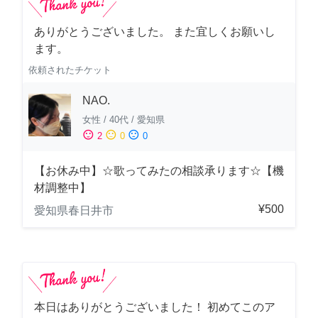
ありがとうございました。 また宜しくお願いし
ます。
依頼されたチケット
NAO.
女性
/
40代
/
愛知県
sentiment_satisfied
sentiment_neutral
sentiment_dissatisfied
2
0
0
【お休み中】☆歌ってみたの相談承ります☆【機
材調整中】
¥500
愛知県春日井市
本日はありがとうございました！ 初めてこのア