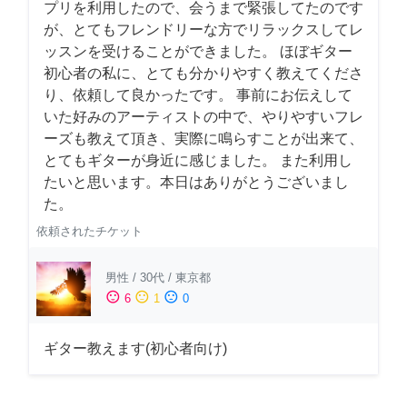
プリを利用したので、会うまで緊張してたのです
が、とてもフレンドリーな方でリラックスしてレ
ッスンを受けることができました。 ほぼギター
初心者の私に、とても分かりやすく教えてくださ
り、依頼して良かったです。 事前にお伝えして
いた好みのアーティストの中で、やりやすいフレ
ーズも教えて頂き、実際に鳴らすことが出来て、
とてもギターが身近に感じました。 また利用し
たいと思います。本日はありがとうございまし
た。
依頼されたチケット
男性
/
30代
/
東京都
sentiment_satisfied
sentiment_neutral
sentiment_dissatisfied
6
1
0
ギター教えます(初心者向け)