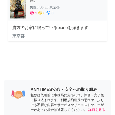
佑。
男性
/
30代
/
東京都
sentiment_satisfied
sentiment_neutral
sentiment_dissatisfied
1
0
0
貴方のお家に眠っているpianoを弾きます
東京都
ANYTIMES安心・安全への取り組み
報酬は取引前に事務局に支払われ、評価・完了後
に振り込まれます。利用規約違反の恐れや、少し
でも不審な内容のサービスやリクエストやユーザ
ーがあった場合は通報してください。
詳細を見る