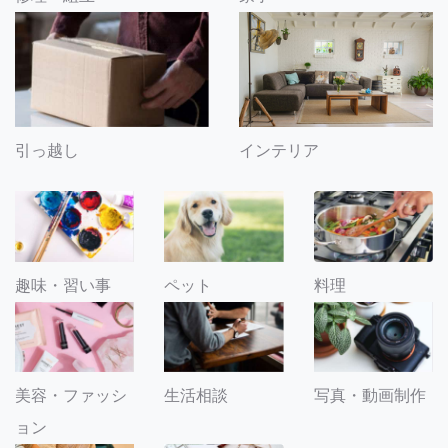
引っ越し
インテリア
趣味・習い事
ペット
料理
美容・ファッシ
生活相談
写真・動画制作
ョン