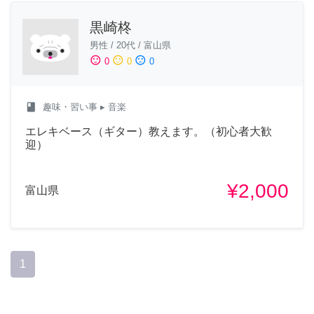
黒崎柊
男性
/
20代
/
富山県
sentiment_satisfied
sentiment_neutral
sentiment_dissatisfied
0
0
0
class
趣味・習い事
▸ 音楽
エレキベース（ギター）教えます。（初心者大歓
迎）
¥2,000
富山県
1