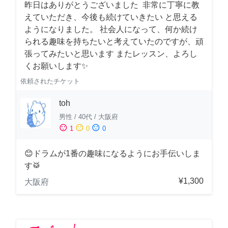
昨日はありがとうございました 非常に丁寧に教
えていただき、今後も続けていきたい と思える
ようになりました。 社会人になって、何か続け
られる趣味を持ちたいと考えていたのですが、頑
張ってみたいと思います またレッスン、よろし
くお願いします✨
依頼されたチケット
toh
男性
/
40代
/
大阪府
sentiment_satisfied
sentiment_neutral
sentiment_dissatisfied
1
0
0
😊ドラムが1番の趣味になるようにお手伝いしま
す🥁
¥1,300
大阪府