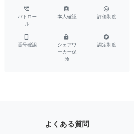
perm_phone_msg
assignment_ind
tag_faces
パトロー
本人確認
評価制度
ル
smartphone
lock
stars
番号確認
シェアワ
認定制度
ーカー保
険
よくある質問