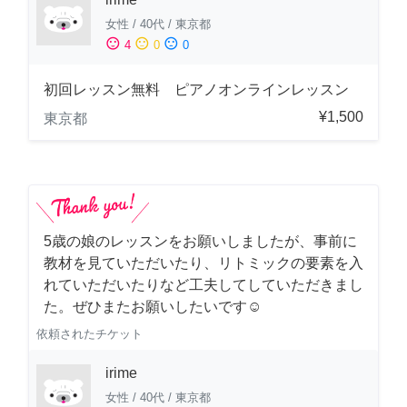
女性
/
40代
/
東京都
sentiment_satisfied
sentiment_neutral
sentiment_dissatisfied
4
0
0
初回レッスン無料 ピアノオンラインレッスン
¥1,500
東京都
5歳の娘のレッスンをお願いしましたが、事前に
教材を見ていただいたり、リトミックの要素を入
れていただいたりなど工夫してしていただきまし
た。ぜひまたお願いしたいです☺️
依頼されたチケット
irime
女性
/
40代
/
東京都