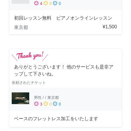
sentiment_satisfied
sentiment_neutral
sentiment_dissatisfied
4
0
0
初回レッスン無料 ピアノオンラインレッスン
¥1,500
東京都
ありがとうございます！ 他のサービスも是非ア
ップして下さいね。
依頼されたチケット
男性
/
/
東京都
sentiment_satisfied
sentiment_neutral
sentiment_dissatisfied
3
0
0
ベースのフレットレス加工をいたします