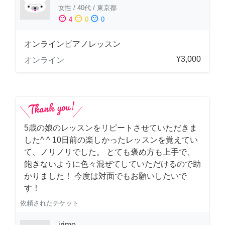
女性
/
40代
/
東京都
sentiment_satisfied
sentiment_neutral
sentiment_dissatisfied
4
0
0
オンラインピアノレッスン
¥3,000
オンライン
5歳の娘のレッスンをリピートさせていただきま
した^ ^ 10日前の楽しかったレッスンを覚えてい
て、ノリノリでした。 とても褒め方も上手で、
飽きないように色々混ぜてしていただけるので助
かりました！ 今度は対面でもお願いしたいで
す！
依頼されたチケット
irime